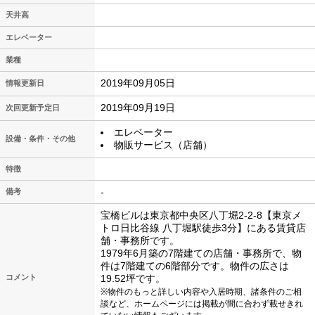
天井高
エレベーター
業種
2019年09月05日
情報更新日
2019年09月19日
次回更新予定日
エレベーター
設備・条件・その他
物販サービス（店舗）
特徴
-
備考
宝橋ビルは東京都中央区八丁堀2-2-8【東京メ
トロ日比谷線 八丁堀駅徒歩3分】にある賃貸店
舗・事務所です。
1979年6月築の7階建ての店舗・事務所で、物
件は7階建ての6階部分です。物件の広さは
コメント
19.52坪です。
※物件のもっと詳しい内容や入居時期、諸条件のご相
談など、ホームページには掲載が間に合わず載せきれ