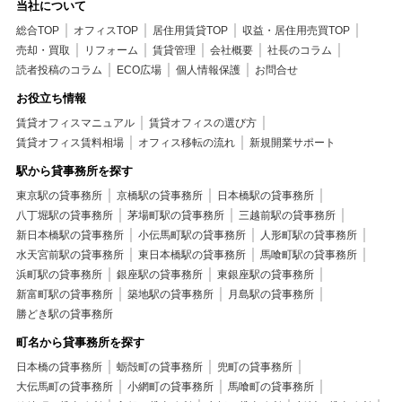
当社について
総合TOP
オフィスTOP
居住用賃貸TOP
収益・居住用売買TOP
売却・買取
リフォーム
賃貸管理
会社概要
社長のコラム
読者投稿のコラム
ECO広場
個人情報保護
お問合せ
お役立ち情報
賃貸オフィスマニュアル
賃貸オフィスの選び方
賃貸オフィス賃料相場
オフィス移転の流れ
新規開業サポート
駅から貸事務所を探す
東京駅の貸事務所
京橋駅の貸事務所
日本橋駅の貸事務所
八丁堀駅の貸事務所
茅場町駅の貸事務所
三越前駅の貸事務所
新日本橋駅の貸事務所
小伝馬町駅の貸事務所
人形町駅の貸事務所
水天宮前駅の貸事務所
東日本橋駅の貸事務所
馬喰町駅の貸事務所
浜町駅の貸事務所
銀座駅の貸事務所
東銀座駅の貸事務所
新富町駅の貸事務所
築地駅の貸事務所
月島駅の貸事務所
勝どき駅の貸事務所
町名から貸事務所を探す
日本橋の貸事務所
蛎殻町の貸事務所
兜町の貸事務所
大伝馬町の貸事務所
小網町の貸事務所
馬喰町の貸事務所