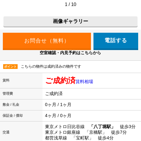
1 / 10
画像ギャラリー
電話する
空室確認・内見予約はこちらから
こちらの物件は成約済みの物件です
ポイント
ご成約済
賃料
賃料相場
ご成約済
管理費
0ヶ月 / 1ヶ月
敷金 / 礼金
4ヶ月 / 0ヶ月
保証金 / 償却
東京メトロ日比谷線
「八丁堀駅」
徒歩3分
東京メトロ銀座線 「京橋駅」 徒歩7分
交通
都営浅草線 「宝町駅」 徒歩4分