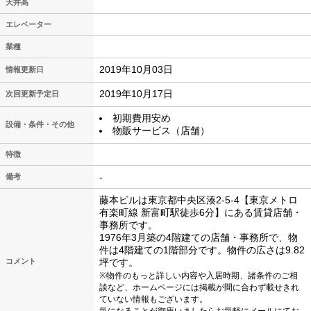
天井高
エレベーター
業種
2019年10月03日
情報更新日
2019年10月17日
次回更新予定日
初期費用安め
設備・条件・その他
物販サービス（店舗）
特徴
-
備考
藤本ビルは東京都中央区湊2-5-4【東京メトロ
有楽町線 新富町駅徒歩6分】にある賃貸店舗・
事務所です。
1976年3月築の4階建ての店舗・事務所で、物
件は4階建ての1階部分です。物件の広さは9.82
コメント
坪です。
※物件のもっと詳しい内容や入居時期、諸条件のご相
談など、ホームページには掲載が間に合わず載せきれ
ていない情報もございます。