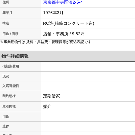
東京都中央区湊2-5-4
住所
1976年3月
築年月
RC造(鉄筋コンクリート造)
構造
店舗・事務所 / 9.82坪
用途 / 面積
※事業用物件は 賃料・共益費・管理費等が税込表記です
物件詳細情報
他初期費用
現況
入居可能日
定期借家
契約態様
媒介
取引態様
用途
造作