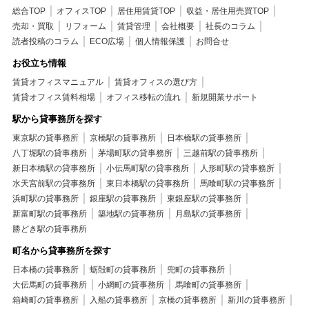
総合TOP
オフィスTOP
居住用賃貸TOP
収益・居住用売買TOP
売却・買取
リフォーム
賃貸管理
会社概要
社長のコラム
読者投稿のコラム
ECO広場
個人情報保護
お問合せ
お役立ち情報
賃貸オフィスマニュアル
賃貸オフィスの選び方
賃貸オフィス賃料相場
オフィス移転の流れ
新規開業サポート
駅から貸事務所を探す
東京駅の貸事務所
京橋駅の貸事務所
日本橋駅の貸事務所
八丁堀駅の貸事務所
茅場町駅の貸事務所
三越前駅の貸事務所
新日本橋駅の貸事務所
小伝馬町駅の貸事務所
人形町駅の貸事務所
水天宮前駅の貸事務所
東日本橋駅の貸事務所
馬喰町駅の貸事務所
浜町駅の貸事務所
銀座駅の貸事務所
東銀座駅の貸事務所
新富町駅の貸事務所
築地駅の貸事務所
月島駅の貸事務所
勝どき駅の貸事務所
町名から貸事務所を探す
日本橋の貸事務所
蛎殻町の貸事務所
兜町の貸事務所
大伝馬町の貸事務所
小網町の貸事務所
馬喰町の貸事務所
箱崎町の貸事務所
入船の貸事務所
京橋の貸事務所
新川の貸事務所