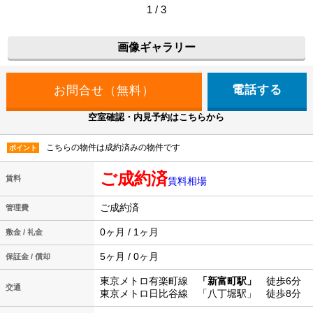
1 / 3
画像ギャラリー
電話する
空室確認・内見予約はこちらから
こちらの物件は成約済みの物件です
ポイント
ご成約済
賃料
賃料相場
ご成約済
管理費
0ヶ月 / 1ヶ月
敷金 / 礼金
5ヶ月 / 0ヶ月
保証金 / 償却
東京メトロ有楽町線
「新富町駅」
徒歩6分
交通
東京メトロ日比谷線 「八丁堀駅」 徒歩8分