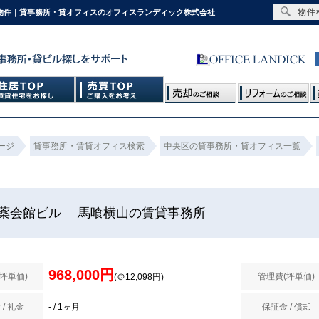
物件
の物件｜貸事務所・貸オフィスのオフィスランディック株式会社
ージ
貸事務所・賃貸オフィス検索
中央区の貸事務所・貸オフィス一覧
薬会館ビル 馬喰横山の賃貸事務所
968,000円
(坪単価)
管理費(坪単価)
(＠12,098円)
 / 礼金
- / 1ヶ月
保証金 / 償却