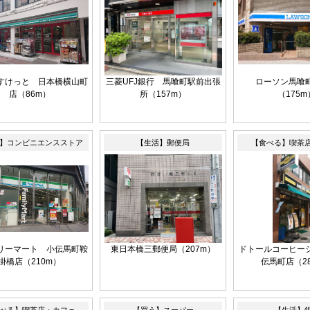
すけっと 日本橋横山町
三菱UFJ銀行 馬喰町駅前出張
ローソン馬喰
店（86m）
所（157m）
（175m
】コンビニエンスストア
【生活】郵便局
【食べる】喫茶
リーマート 小伝馬町鞍
東日本橋三郵便局（207m）
ドトールコーヒー
掛橋店（210m）
伝馬町店（2