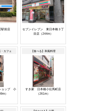
町駅前店
セブンイレブン 東日本橋３丁
）
目店（244m）
店・カフェ
【食べる】和風料理
ショップ 小
すき家 日本橋小伝馬町店
89m）
（261m）