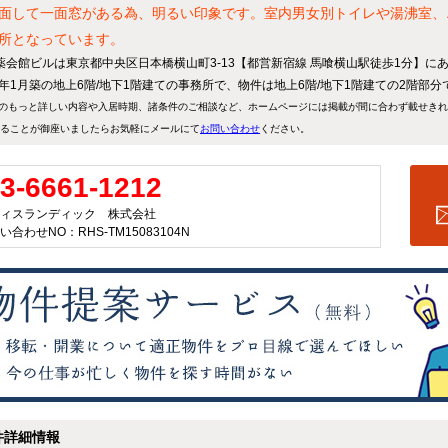
面して一面窓がある為、明るい印象です。室内男女別トイレや湯沸室、
所となっています。
薬会館ビルは東京都中央区日本橋横山町3-13【都営新宿線 馬喰横山駅徒歩1分】に
65年1月築の地上6階/地下1階建ての事務所で、物件は地上6階/地下1階建ての2階部分
のもっと詳しい内容や入居時期、諸条件のご相談など、ホームページには掲載が間に合わず載せき
ることが御座いましたらお気軽にメールにて
お問い合わせ
ください。
3-6661-1212
ィスランディック 株式会社
い合わせNO：RHS-TM15083104N
件詳細情報