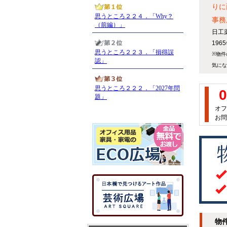
りに
事務
日工
19
※物件
気にな
0
オフ
お問
物