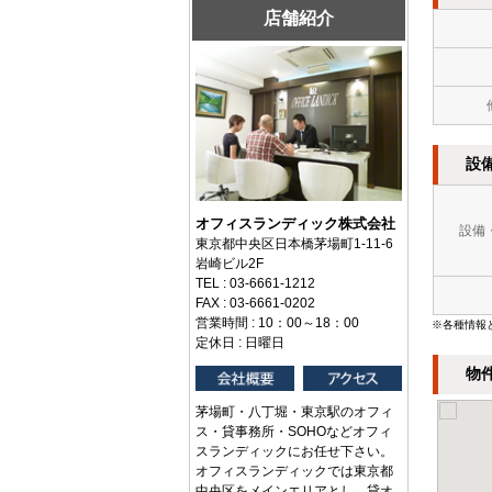
店舗紹介
設
オフィスランディック株式会社
設備
東京都中央区日本橋茅場町1-11-6
岩崎ビル2F
TEL : 03-6661-1212
FAX : 03-6661-0202
営業時間 : 10：00～18：00
※各種情報
定休日 : 日曜日
物
茅場町・八丁堀・東京駅のオフィ
ス・貸事務所・SOHOなどオフィ
スランディックにお任せ下さい。
オフィスランディックでは東京都
中央区をメインエリアとし、貸オ