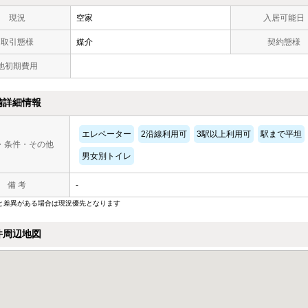
現況
空家
入居可能日
取引態様
媒介
契約態様
他初期費用
備詳細情報
エレベーター
2沿線利用可
3駅以上利用可
駅まで平坦
・条件・その他
男女別トイレ
備 考
-
と差異がある場合は現況優先となります
件周辺地図