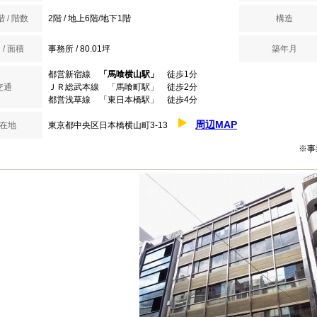
 / 階数
2階 / 地上6階/地下1階
構造
 / 面積
事務所 / 80.01坪
築年月
都営新宿線
「馬喰横山駅」
徒歩1分
交通
ＪＲ総武本線 「馬喰町駅」 徒歩2分
都営浅草線 「東日本橋駅」 徒歩4分
周辺MAP
在地
東京都中央区日本橋横山町3-13
※事