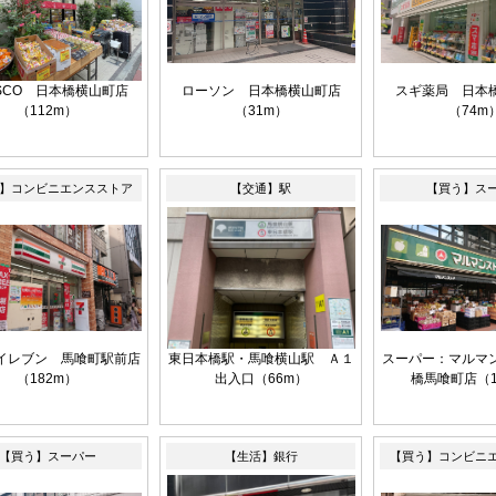
ESCO 日本橋横山町店
ローソン 日本橋横山町店
スギ薬局 日本
（112m）
（31m）
（74m
】コンビニエンスストア
【交通】駅
【買う】ス
イレブン 馬喰町駅前店
東日本橋駅・馬喰横山駅 Ａ１
スーパー：マルマ
（182m）
出入口（66m）
橋馬喰町店（1
【買う】スーパー
【生活】銀行
【買う】コンビニ