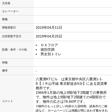
天井高
エレベーター
業種
2019年04月11日
情報更新日
2019年04月25日
次回更新予定日
ＯＡフロア
個別空調
設備・条件・その他
男女別トイレ
特徴
-
備考
八重洲KTビル は東京都中央区八重洲1-1-
8【ＪＲ山手線 東京駅徒歩5分】にある賃貸事
務所です。
1966年1月築の地上9階/地下2階建ての事務所
で、物件は地上9階/地下2階建ての4階部分で
コメント
す。物件の広さは78.84坪です。
※物件のもっと詳しい内容や入居時期、諸条件のご相
談など、ホームページには掲載が間に合わず載せきれ