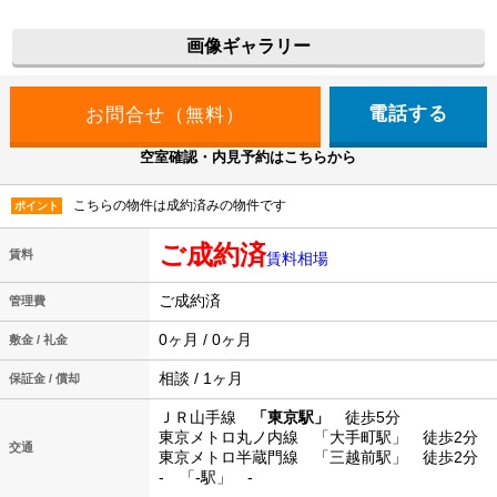
画像ギャラリー
電話する
空室確認・内見予約はこちらから
こちらの物件は成約済みの物件です
ポイント
ご成約済
賃料
賃料相場
ご成約済
管理費
0ヶ月 / 0ヶ月
敷金 / 礼金
相談 / 1ヶ月
保証金 / 償却
ＪＲ山手線
「東京駅」
徒歩5分
東京メトロ丸ノ内線 「大手町駅」 徒歩2分
交通
東京メトロ半蔵門線 「三越前駅」 徒歩2分
- 「-駅」 -