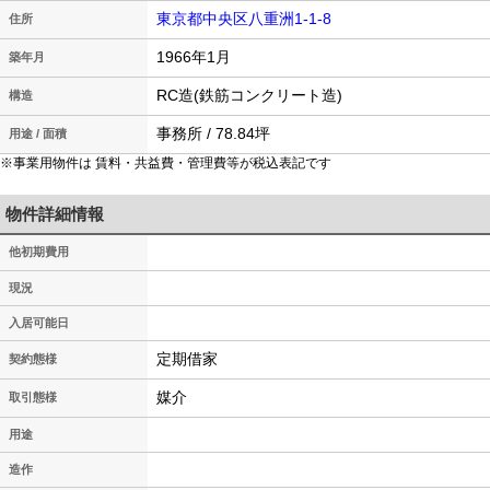
東京都中央区八重洲1-1-8
住所
1966年1月
築年月
RC造(鉄筋コンクリート造)
構造
事務所 / 78.84坪
用途 / 面積
※事業用物件は 賃料・共益費・管理費等が税込表記です
物件詳細情報
他初期費用
現況
入居可能日
定期借家
契約態様
媒介
取引態様
用途
造作