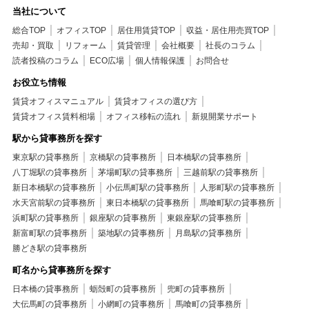
当社について
総合TOP
オフィスTOP
居住用賃貸TOP
収益・居住用売買TOP
売却・買取
リフォーム
賃貸管理
会社概要
社長のコラム
読者投稿のコラム
ECO広場
個人情報保護
お問合せ
お役立ち情報
賃貸オフィスマニュアル
賃貸オフィスの選び方
賃貸オフィス賃料相場
オフィス移転の流れ
新規開業サポート
駅から貸事務所を探す
東京駅の貸事務所
京橋駅の貸事務所
日本橋駅の貸事務所
八丁堀駅の貸事務所
茅場町駅の貸事務所
三越前駅の貸事務所
新日本橋駅の貸事務所
小伝馬町駅の貸事務所
人形町駅の貸事務所
水天宮前駅の貸事務所
東日本橋駅の貸事務所
馬喰町駅の貸事務所
浜町駅の貸事務所
銀座駅の貸事務所
東銀座駅の貸事務所
新富町駅の貸事務所
築地駅の貸事務所
月島駅の貸事務所
勝どき駅の貸事務所
町名から貸事務所を探す
日本橋の貸事務所
蛎殻町の貸事務所
兜町の貸事務所
大伝馬町の貸事務所
小網町の貸事務所
馬喰町の貸事務所