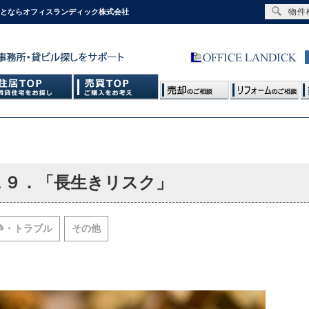
物件
ことならオフィスランディック株式会社
１９．「長生きリスク」
争・トラブル
その他