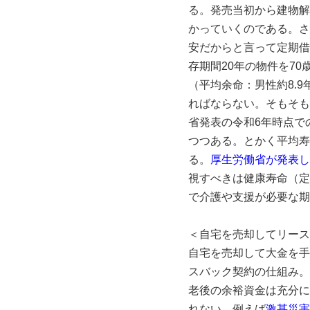
る。発売当初から建物解
かっていくのである。さ
安だからと言って定期借地
存期間20年の物件を70
（平均余命：男性約8.
ればならない。そもそも
省発表の令和6年時点での
つつある。とかく平均寿
る。
厚生労働省が発表し
視すべきは健康寿命（定
で介護や支援が必要な期
＜自宅を売却してリース
自宅を売却して大金を手
スバック契約の仕組み。
老後の余裕資金は充分に
れない。例えば
激甚災害