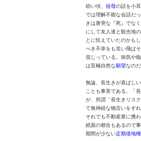
幼い頃、
祖母
の話を小耳
では理解不能な会話だっ
きは唐突な『死』でなく
にして友人達と観光地の
とに怯えていたのかもし
べき不幸をも笑い飛ばそ
混じっている。病気や痴
は至極自然な
願望
なのだ
無論、長生きが喜ばしい
ことも事実である。「長
が、所謂「長生きリスク
て無神経な物言いをすれ
それでも不動産業に携わ
紙面の都合もあるので事
期間が少ない
定期借地権