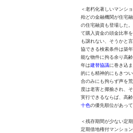
＜老朽化著しいマンショ
殆どの金融機関が住宅融
の住宅融資も登場した。
て購入資金の頭金比率を
も譲れない、そうかと言
協できる検索条件は築年
能な物件に拘る余り高齢
年は
建替協議
に巻き込ま
的にも精神的にもきつい
合のみにも拘らず声を荒
度は老害と揶揄され、そ
実行できるならば、高齢
十色
の優先順位があって
＜残存期間が少ない定期
定期借地権付マンション