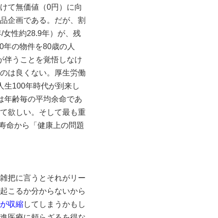
けて無価値（0円）に向
品企画である。だが、割
女性約28.9年）が、残
10年の物件を80歳の人
クが伴うことを覚悟しなけ
のは良くない。厚生労働
人生100年時代が到来し
は年齢毎の平均余命であ
て欲しい。そして最も重
寿命から「健康上の問題
雑把に言うとそれがリー
起こるか分からないから
が収縮
してしまうかもし
進医療に頼らざるを得な