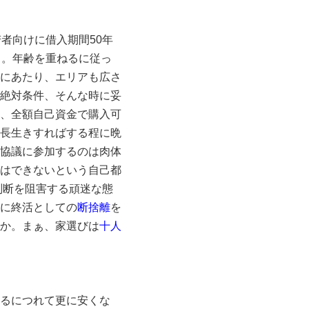
者向けに借入期間50年
る。年齢を重ねるに従っ
にあたり、エリアも広さ
絶対条件、そんな時に妥
、全額自己資金で購入可
長生きすればする程に晩
協議に参加するのは肉体
はできないという自己都
判断を阻害する頑迷な態
に終活としての
断捨離
を
か。まぁ、家選びは
十人
るにつれて更に安くな