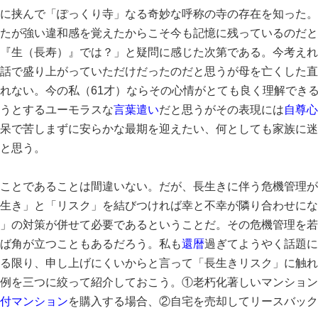
に挟んで「ぽっくり寺」なる奇妙な呼称の寺の存在を知った。
たが強い違和感を覚えたからこそ今も記憶に残っているのだと
『生（長寿）』では？」と疑問に感じた次第である。今考えれ
話で盛り上がっていただけだったのだと思うが母を亡くした直
れない。今の私（61才）ならその心情がとても良く理解でき
うとするユーモラスな
言葉遣い
だと思うがその表現には
自尊心
呆で苦しまずに安らかな最期を迎えたい、何としても家族に迷
と思う。
ことであることは間違いない。だが、長生きに伴う危機管理が
生き」と「リスク」を結びつければ幸と不幸が隣り合わせにな
」の対策が併せて必要であるということだ。その危機管理を若
ば角が立つこともあるだろう。私も
還暦
過ぎてようやく話題に
る限り、申し上げにくいからと言って「長生きリスク」に触れ
例を三つに絞って紹介しておこう。①老朽化著しいマンション
付マンション
を購入する場合、②自宅を売却してリースバック