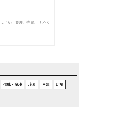
をはじめ、管理、売買、リノベ
借地・底地
境界
戸建
店舗