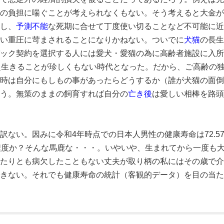
の負担に喘ぐことが考えられなくもない。そう考えると大金が
し、
予測不能
な死期に合せて丁度使い切ることなど不可能に近
い重圧に苛まされることになりかねない。ついでに
犬猫
の長生
ック契約を選択する人には愛犬・愛猫の為に高齢者施設に入所
超生きることが珍しくもない時代となった。だから、ご高齢の
時は自分にもしもの事があったらどうするか（誰が犬猫の面倒
う。無策のままの飼育すれば自分の
亡き後
は愛しい相棒を路頭
訳ない。因みに令和4年時点での日本人男性の健康寿命は72.5
程度か？そんな馬鹿な・・・。いやいや、生まれてから一度も
たりとも病欠したこともない丈夫が取り柄の私にはその歳で介
きない。それでも健康寿命の統計（客観的データ）を目の当た