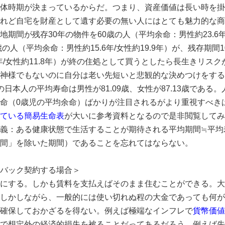
体時期が決まっているからだ。つまり、資産価値は長い時を掛
れど自宅を財産として遺す必要の無い人にはとても魅力的な商
期間が残存30年の物件を60歳の人（平均余命：男性約23.6年/
歳の人（平均余命：男性約15.6年/女性約19.9年）が、残存期間
9年/女性約11.8年）が終の住処として買うとしたら長生きリス
神様でもないのに自分は老い先短いと悲観的な決めつけをする
日本人の平均寿命は男性が81.09歳、女性が87.13歳である。
命（0歳児の平均余命）ばかりが注目されるがより重視すべき
ている簡易生命表
が大いに参考資料となるので是非閲覧してみ
義：ある健康状態で生活することが期待される平均期間≒平均
間」を除いた期間）であることを忘れてはならない。
バック契約する場合＞
にする。しかも賃料を支払えばそのまま住むことができる。大
しかしながら、一般的には使い切れぬ程の大金であっても何が
確保しておかざるを得ない。例えば極端なインフレで
貨幣価値
で想定外の経済的損失を被ることだってあるだろう。例えば先