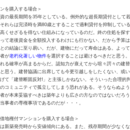
ンを購入する場合＞
資の最長期間を35年としている。例外的な超長期貸付として若
それらは完済時を満80歳とすることで過剰貸付を抑制してい
高くせざるを得ない仕組みになっているのだ。終の住処を探す
って老後資金を全額投入するわけにも行かない、だから予算は
との結論に至り易い。だが、建物にだって寿命はある。よって
者が
老朽化著しい物件
を選択することは避けるべきだと思う。
れる確率が高まるからだ。認知力が衰えてから喧々諤々の建替
と思う。建替協議に出席しても今更引越しをしたくない、或い
げて「建替断固反対!」と主張しかねない。そういった合理的
のコミュニティで孤立してしまう恐れがある。そうならぬよう
者が本来妥協すべきは築年よりも広さの方なのではないだろう
当事者の専権事項であるのだが・・・。
借地権付マンションを購入する場合＞
は新築発売時から安値傾向にある。また、残存期間が少なくな