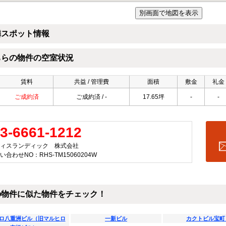
隣スポット情報
ちらの物件の空室状況
賃料
共益 / 管理費
面積
敷金
礼金
ご成約済
ご成約済 / -
17.65坪
-
-
3-6661-1212
ィスランディック 株式会社
い合わせNO：RHS-TM15060204W
の物件に似た物件をチェック！
ロ八重洲ビル（旧マルヒロ
一新ビル
カクトビル宝