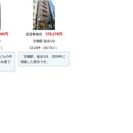
380円
378,378円
賃貸事務所
分
京橋駅 徒歩1分
㎡）
13.23坪（43.73㎡）
ビルの中
「京橋駅」徒歩1分、2024年に
すめ度で
増築した部分です。