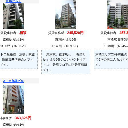
京橋ビル）
相談
245,520円
457,
賃貸事務所
賃貸事務所
賃貸事務所
京橋駅 徒歩1分
東京駅 徒歩6分
京橋駅 徒歩3
23.00坪（76.03㎡）
12.40坪（40.99㎡）
19.80坪（65.45
メトロ銀座線「京橋」駅徒
「東京駅」徒歩6分、「有楽町
京橋エリア20坪前後の
、新耐震基準適合オフィ
駅」徒歩5分のコンパクトオフ
で5本の指に入るおす
ルです。
ィス！分割フロアの区分事務所
す。
です。
A・M京橋ビル
363,825円
貸事務所
京橋駅 徒歩1分