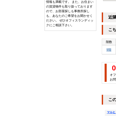
情報も満載です。 また、お住まい
の賃貸物件も取り扱っております
ので、お部屋探しも事務所探し
も、あなたのご希望をお聞かせく
近
ださい。 ぜひオフィスランディッ
クにご相談下さい。
こ
階数
9階
0
オフ
お問
こ
マルヒ