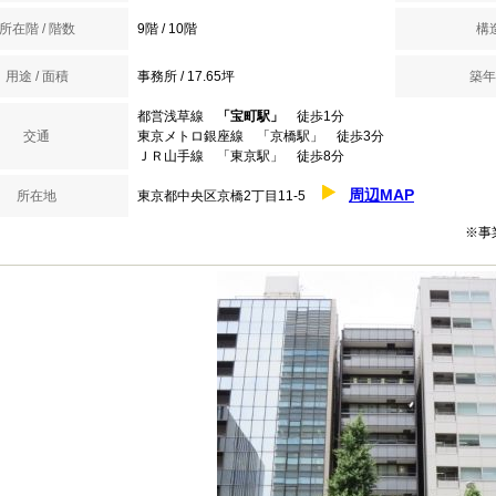
所在階 / 階数
9階 / 10階
構
用途 / 面積
事務所 / 17.65坪
築年
都営浅草線
「宝町駅」
徒歩1分
交通
東京メトロ銀座線 「京橋駅」 徒歩3分
ＪＲ山手線 「東京駅」 徒歩8分
周辺MAP
所在地
東京都中央区京橋2丁目11-5
※事