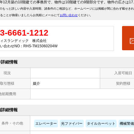
78年12月築の10階建ての事務所で、物件は10階建ての9階部分です。物件の広さは17.
のもっと詳しい内容や入居時期、諸条件のご相談など、ホームページには掲載が間に合わず載せき
ることが御座いましたらお気軽にメールにて
お問い合わせ
ください。
3-6661-1212
ィスランディック 株式会社
い合わせNO：RHS-TM15060204W
件詳細情報
現況
入居可能日
取引態様
媒介
契約態様
他初期費用
備詳細情報
・条件・その他
エレベーター
光ファイバー
タイルカーペット
機械警備