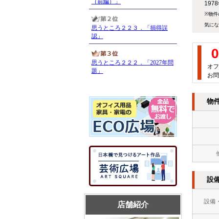
19
※物件
気にな
0
オフ
お問
物
設
設備
店舗紹介