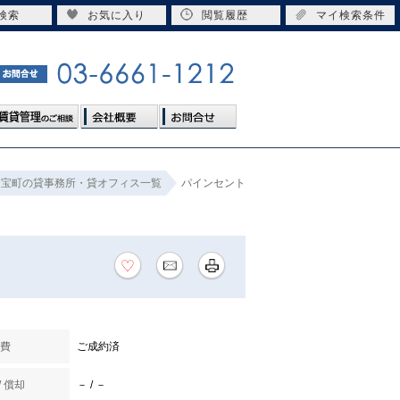
検索
お気に入り
閲覧履歴
マイ検索条件
宝町の貸事務所・貸オフィス一覧
パインセント
費
ご成約済
/ 償却
－ / －