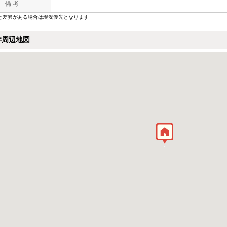
備 考
-
と差異がある場合は現況優先となります
件周辺地図