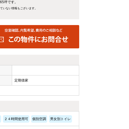
65坪です。
れていない情報もございます。
定期借家
２４時間使用可
個別空調
男女別トイレ