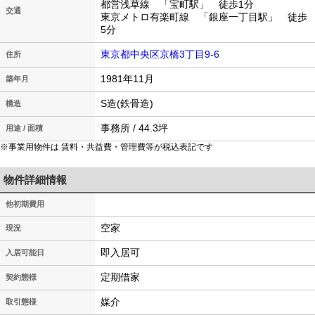
都営浅草線 「宝町駅」 徒歩1分
交通
東京メトロ有楽町線 「銀座一丁目駅」 徒歩
5分
東京都中央区京橋3丁目9-6
住所
1981年11月
築年月
S造(鉄骨造)
構造
事務所 / 44.3坪
用途 / 面積
※事業用物件は 賃料・共益費・管理費等が税込表記です
物件詳細情報
他初期費用
空家
現況
即入居可
入居可能日
定期借家
契約態様
媒介
取引態様