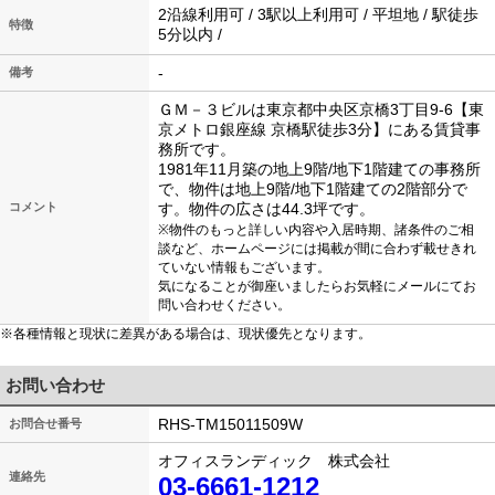
2沿線利用可 / 3駅以上利用可 / 平坦地 / 駅徒歩
特徴
5分以内 /
-
備考
ＧＭ－３ビルは東京都中央区京橋3丁目9-6【東
京メトロ銀座線 京橋駅徒歩3分】にある賃貸事
務所です。
1981年11月築の地上9階/地下1階建ての事務所
で、物件は地上9階/地下1階建ての2階部分で
コメント
す。物件の広さは44.3坪です。
※物件のもっと詳しい内容や入居時期、諸条件のご相
談など、ホームページには掲載が間に合わず載せきれ
ていない情報もございます。
気になることが御座いましたらお気軽にメールにてお
問い合わせください。
※各種情報と現状に差異がある場合は、現状優先となります。
お問い合わせ
RHS-TM15011509W
お問合せ番号
オフィスランディック 株式会社
連絡先
03-6661-1212