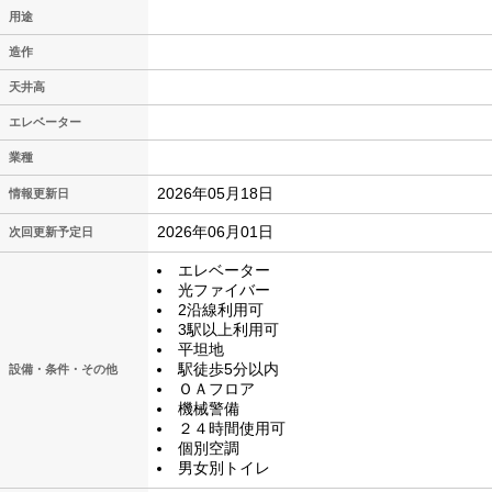
用途
造作
天井高
エレベーター
業種
2026年05月18日
情報更新日
2026年06月01日
次回更新予定日
エレベーター
光ファイバー
2沿線利用可
3駅以上利用可
平坦地
駅徒歩5分以内
設備・条件・その他
ＯＡフロア
機械警備
２４時間使用可
個別空調
男女別トイレ