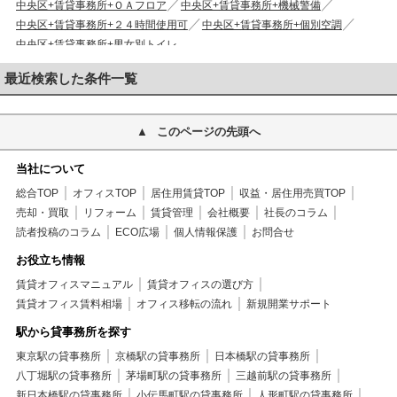
中央区+賃貸事務所+ＯＡフロア
中央区+賃貸事務所+機械警備
中央区+賃貸事務所+２４時間使用可
中央区+賃貸事務所+個別空調
中央区+賃貸事務所+男女別トイレ
最近検索した条件一覧
このページの先頭へ
当社について
総合TOP
オフィスTOP
居住用賃貸TOP
収益・居住用売買TOP
売却・買取
リフォーム
賃貸管理
会社概要
社長のコラム
読者投稿のコラム
ECO広場
個人情報保護
お問合せ
お役立ち情報
賃貸オフィスマニュアル
賃貸オフィスの選び方
賃貸オフィス賃料相場
オフィス移転の流れ
新規開業サポート
駅から貸事務所を探す
東京駅の貸事務所
京橋駅の貸事務所
日本橋駅の貸事務所
八丁堀駅の貸事務所
茅場町駅の貸事務所
三越前駅の貸事務所
新日本橋駅の貸事務所
小伝馬町駅の貸事務所
人形町駅の貸事務所