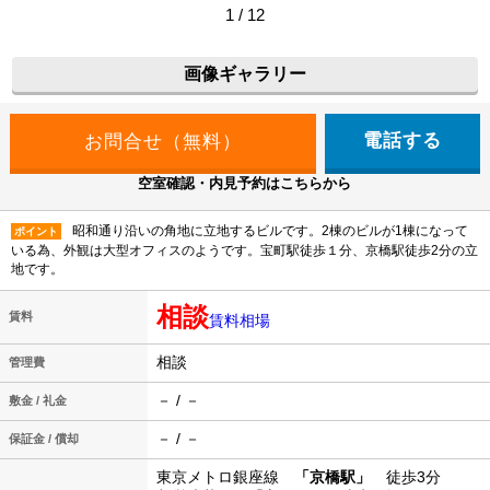
1 / 12
画像ギャラリー
電話する
空室確認・内見予約はこちらから
昭和通り沿いの角地に立地するビルです。2棟のビルが1棟になって
ポイント
いる為、外観は大型オフィスのようです。宝町駅徒歩１分、京橋駅徒歩2分の立
地です。
相談
賃料
賃料相場
相談
管理費
－ / －
敷金 / 礼金
－ / －
保証金 / 償却
東京メトロ銀座線
「京橋駅」
徒歩3分