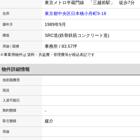
東京メトロ半蔵門線 「三越前駅」 徒歩7分
東京都中央区日本橋小舟町9-18
住所
1989年9月
築年月
SRC造(鉄骨鉄筋コンクリート造)
構造
事務所 / 83.57坪
用途 / 面積
※事業用物件は 賃料・共益費・管理費等が税込表記です
物件詳細情報
他初期費用
現況
入居可能日
-
契約態様
媒介
取引態様
用途