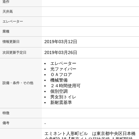
造作
天井高
エレベーター
業種
2019年03月12日
情報更新日
2019年03月26日
次回更新予定日
エレベーター
光ファイバー
ＯＡフロア
機械警備
設備・条件・その他
２４時間使用可
個別空調
男女別トイレ
新耐震基準
特徴
-
備考
エミネント人形町ビル は東京都中央区日本橋