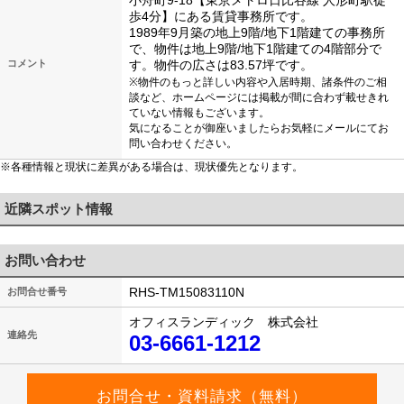
小舟町9-18【東京メトロ日比谷線 人形町駅徒
歩4分】にある賃貸事務所です。
1989年9月築の地上9階/地下1階建ての事務所
で、物件は地上9階/地下1階建ての4階部分で
コメント
す。物件の広さは83.57坪です。
※物件のもっと詳しい内容や入居時期、諸条件のご相
談など、ホームページには掲載が間に合わず載せきれ
ていない情報もございます。
気になることが御座いましたらお気軽にメールにてお
問い合わせください。
※各種情報と現状に差異がある場合は、現状優先となります。
近隣スポット情報
お問い合わせ
RHS-TM15083110N
お問合せ番号
オフィスランディック 株式会社
連絡先
03-6661-1212