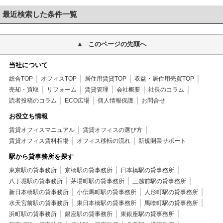
最近検索した条件一覧
このページの先頭へ
当社について
総合TOP
オフィスTOP
居住用賃貸TOP
収益・居住用売買TOP
売却・買取
リフォーム
賃貸管理
会社概要
社長のコラム
読者投稿のコラム
ECO広場
個人情報保護
お問合せ
お役立ち情報
賃貸オフィスマニュアル
賃貸オフィスの選び方
賃貸オフィス賃料相場
オフィス移転の流れ
新規開業サポート
駅から貸事務所を探す
東京駅の貸事務所
京橋駅の貸事務所
日本橋駅の貸事務所
八丁堀駅の貸事務所
茅場町駅の貸事務所
三越前駅の貸事務所
新日本橋駅の貸事務所
小伝馬町駅の貸事務所
人形町駅の貸事務所
水天宮前駅の貸事務所
東日本橋駅の貸事務所
馬喰町駅の貸事務所
浜町駅の貸事務所
銀座駅の貸事務所
東銀座駅の貸事務所