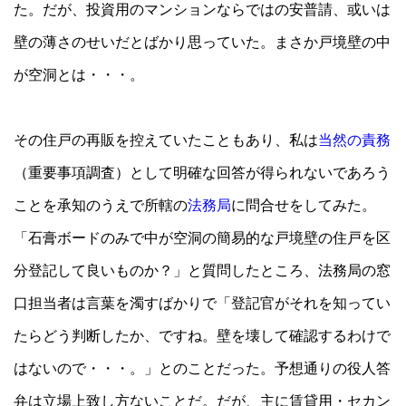
た。だが、投資用のマンションならではの安普請、或いは
壁の薄さのせいだとばかり思っていた。まさか戸境壁の中
が空洞とは・・・。
その住戸の再販を控えていたこともあり、私は
当然の責務
（重要事項調査）として明確な回答が得られないであろう
ことを承知のうえで所轄の
法務局
に問合せをしてみた。
「石膏ボードのみで中が空洞の簡易的な戸境壁の住戸を区
分登記して良いものか？」と質問したところ、法務局の窓
口担当者は言葉を濁すばかりで「登記官がそれを知ってい
たらどう判断したか、ですね。壁を壊して確認するわけで
はないので・・・。」とのことだった。予想通りの役人答
弁は立場上致し方ないことだ。だが、主に賃貸用・セカン