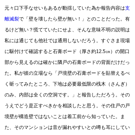
元々口下手なせいもあるが動揺していた為か報告内容は
支
離滅裂
で「壁を壊したら壁が無い！」とのことだった。有
るけど無い？慌てていたにせよ、そんな意味不明の説明は
私には通じても他社では通用しないだろう。すぐさま現場
に駆付けて確認すると石膏ボード（厚さ約12.5㎝）の開口
部から見えるのは確かに隣戸の石膏ボードの背面だけだっ
た。私が彼の立場なら「戸境壁の石膏ボードを貼替えるべ
く斫ってみたところ、下地は必要最低限の桟木（さんぎ）
のみ、内部は全くの空洞です。」と報告しただろう。その
うえでどう是正すべきかを相談したと思う。その住戸の戸
境壁が構造壁ではないことは着工前から知っていた。ま
た、そのマンションは音が漏れやすいとの噂も耳にしてい