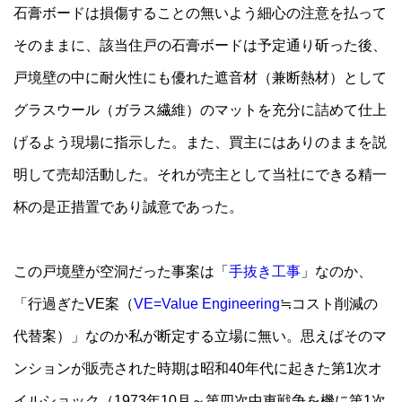
石膏ボードは損傷することの無いよう細心の注意を払って
そのままに、該当住戸の石膏ボードは予定通り斫った後、
戸境壁の中に耐火性にも優れた遮音材（兼断熱材）として
グラスウール（ガラス繊維）のマットを充分に詰めて仕上
げるよう現場に指示した。また、買主にはありのままを説
明して売却活動した。それが売主として当社にできる精一
杯の是正措置であり誠意であった。
この戸境壁が空洞だった事案は「
手抜き工事
」なのか、
「行過ぎたVE案（
VE=Value Engineering
≒コスト削減の
代替案）」なのか私が断定する立場に無い。思えばそのマ
ンションが販売された時期は昭和40年代に起きた第1次オ
イルショック（1973年10月～第四次中東戦争を機に第1次