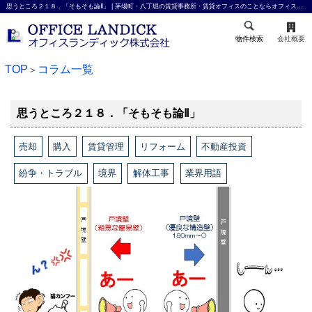
思うところ２１８．「そもそも論Ⅱ」 | 茅場町・八丁堀の賃貸事務所・賃貸オフィスのことならオフィスランディック株式会社
物件検索
会社概要
TOP
コラム一覧
＞
思うところ２１８．「そもそも論Ⅱ」
売却
購入
賃貸管理
リフォーム
不動産投資
紛争・トラブル
境界
解体工事
業界用語