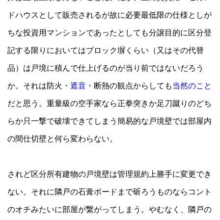
ドハウスとして販売されるが故に必要最低限の仕様としが
ちな投資用マンションであったとしても分譲目的に区分登
記する限りにおいてはブロック塀くらい（又はその代替
品）は戸境に積んで仕上げるのが当り前ではないだろう
か。それは防火・
遮音
・断熱の観点からしても
当然のこと
だと思う。重量級の空手家なら正拳突きか足刀蹴りのどち
らか只一撃で破壊できてしまう簡易的な戸境壁では部屋内
の間仕切壁と何ら変わらない。
されど区分所有建物の戸境壁は管理規約上勝手に変更でき
ない。それに隣戸の石膏ボードまで斫ろうものならコント
のオチみたいに部屋が繋がってしまう。やむなく、隣戸の