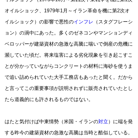
オイルショック、1979年1月～イラン革命を機に第2次オ
イルショック）の影響で
悪性の
インフレ
（スタグフレーシ
ョン）の渦中にあった。多くのゼネコンやマンションディ
ベロッパーが建築資材の急激な高騰に喘いで倒産の危機に
瀕していた頃だ。将来塩害による劣化現象を引き起こすこ
とが分かっていながらコンクリートの材料に海砂を使うま
で追い詰められていた大手工務店もあったと聞く。だから
と言ってこの重要事項が説明されずに販売されていたとし
たら道義的にも許されるものではない。
はたと気付けば中東情勢（米国・イランの
対立
）に端を発
する昨今の建築資材の急激な高騰は当時と酷似している。