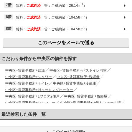
2
7階
賃料：
ご成約済
管：ご成約済（26.14ｍ
）
2
8階
賃料：
ご成約済
管：ご成約済（104.58ｍ
）
2
8階
賃料：
ご成約済
管：ご成約済（104.58ｍ
）
このページをメールで送る
こだわり条件から中央区の物件を探す
中央区+賃貸事務所+給湯
中央区+賃貸事務所+バストイレ同室
中央区+賃貸事務所+シャワー
中央区+賃貸事務所+洗濯機
中央区+賃貸事務所+トイレ
中央区+賃貸事務所+冷蔵庫
中央区+賃貸事務所+IHクッキングヒーター
中央区+賃貸事務所+1フロア2住戸
中央区+賃貸事務所+角部屋
中央区+賃貸事務所+バルコニー
中央区+賃貸事務所+内装リフォーム済
中央区+賃貸事務所+南西向き
中央区+賃貸事務所+フローリング
最近検索した条件一覧
中央区+賃貸事務所+エアコン
中央区+賃貸事務所+シューズボックス
中央区+賃貸事務所+TVインターホン
中央区+賃貸事務所+エレベーター
中央区+賃貸事務所+光ファイバー
中央区+賃貸事務所+当社管理物件
このページの先頭へ