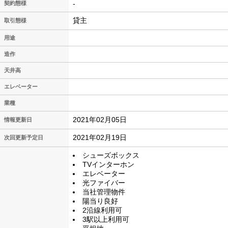
-
契約態様
貸主
取引態様
用途
造作
天井高
エレベーター
業種
2021年02月05日
情報更新日
2021年02月19日
次回更新予定日
シューズボックス
TVインターホン
エレベーター
光ファイバー
当社管理物件
陽当り良好
2沿線利用可
3駅以上利用可