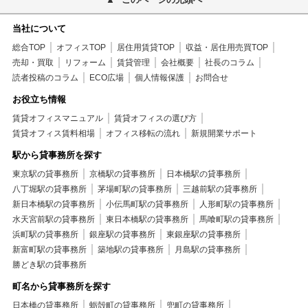
中央区+賃貸事務所+陽当り良好
中央区+賃貸事務所+2沿線利用可
中央区+賃貸事務所+3駅以上利用可
中央区+賃貸事務所+平坦地
当社について
中央区+賃貸事務所+駅徒歩5分以内
総合TOP
オフィスTOP
居住用賃貸TOP
収益・居住用売買TOP
中央区+賃貸事務所+外壁コンクリート
売却・買取
リフォーム
賃貸管理
会社概要
社長のコラム
中央区+賃貸事務所+室内洗濯機置き場
中央区+賃貸事務所+即入居可
読者投稿のコラム
ECO広場
個人情報保護
お問合せ
中央区+賃貸事務所+仲介手数料不要
中央区+賃貸事務所+保証会社利用可
中央区+賃貸事務所+SOHO向き
お役立ち情報
中央区+賃貸事務所+２Ｆ以上
中央区+賃貸事務所+２４時間使用可
賃貸オフィスマニュアル
賃貸オフィスの選び方
中央区+賃貸事務所+個別空調
賃貸オフィス賃料相場
オフィス移転の流れ
新規開業サポート
駅から貸事務所を探す
東京駅の貸事務所
京橋駅の貸事務所
日本橋駅の貸事務所
八丁堀駅の貸事務所
茅場町駅の貸事務所
三越前駅の貸事務所
新日本橋駅の貸事務所
小伝馬町駅の貸事務所
人形町駅の貸事務所
水天宮前駅の貸事務所
東日本橋駅の貸事務所
馬喰町駅の貸事務所
浜町駅の貸事務所
銀座駅の貸事務所
東銀座駅の貸事務所
新富町駅の貸事務所
築地駅の貸事務所
月島駅の貸事務所
勝どき駅の貸事務所
町名から貸事務所を探す
日本橋の貸事務所
蛎殻町の貸事務所
兜町の貸事務所