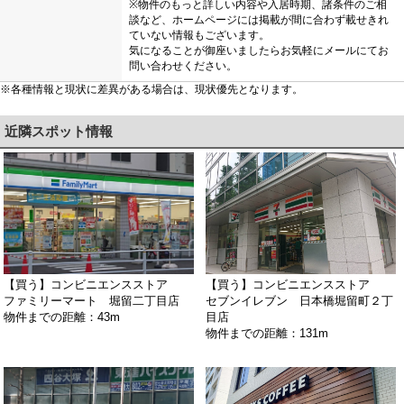
※物件のもっと詳しい内容や入居時期、諸条件のご相
談など、ホームページには掲載が間に合わず載せきれ
ていない情報もございます。
気になることが御座いましたらお気軽にメールにてお
問い合わせください。
※各種情報と現状に差異がある場合は、現状優先となります。
近隣スポット情報
【買う】コンビニエンスストア
【買う】コンビニエンスストア
ファミリーマート 堀留二丁目店
セブンイレブン 日本橋堀留町２丁
物件までの距離：43m
目店
物件までの距離：131m