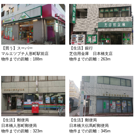
【買う】スーパー
【生活】銀行
マルエツプチ人形町駅前店
芝信用金庫 日本橋支店
物件までの距離：188m
物件までの距離：263m
【生活】郵便局
【生活】郵便局
日本橋人形町郵便局
日本橋大伝馬町郵便局
物件までの距離：323m
物件までの距離：345m