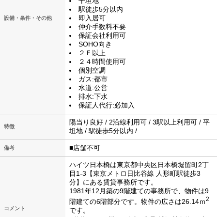
平坦地
駅徒歩5分以内
即入居可
設備・条件・その他
仲介手数料不要
保証会社利用可
SOHO向き
２Ｆ以上
２４時間使用可
個別空調
ガス:都市
水道:公営
排水:下水
保証人代行:必加入
陽当り良好 / 2沿線利用可 / 3駅以上利用可 / 平
特徴
坦地 / 駅徒歩5分以内 /
■店舗不可
備考
ハイツ日本橋は東京都中央区日本橋堀留町2丁
目1-3【東京メトロ日比谷線 人形町駅徒歩3
分】にある賃貸事務所です。
1981年12月築の9階建ての事務所で、物件は9
2
階建ての6階部分です。物件の広さは26.14ｍ
コメント
です。