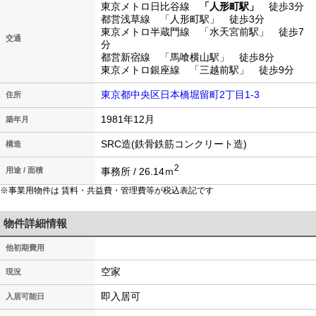
東京メトロ日比谷線
「人形町駅」
徒歩3分
都営浅草線 「人形町駅」 徒歩3分
東京メトロ半蔵門線 「水天宮前駅」 徒歩7
交通
分
都営新宿線 「馬喰横山駅」 徒歩8分
東京メトロ銀座線 「三越前駅」 徒歩9分
東京都中央区日本橋堀留町2丁目1-3
住所
1981年12月
築年月
SRC造(鉄骨鉄筋コンクリート造)
構造
2
事務所 / 26.14ｍ
用途 / 面積
※事業用物件は 賃料・共益費・管理費等が税込表記です
物件詳細情報
他初期費用
空家
現況
即入居可
入居可能日