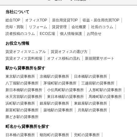
当社について
総合TOP
オフィスTOP
居住用賃貸TOP
収益・居住用売買TOP
売却・買取
リフォーム
賃貸管理
会社概要
社長のコラム
読者投稿のコラム
ECO広場
個人情報保護
お問合せ
お役立ち情報
賃貸オフィスマニュアル
賃貸オフィスの選び方
賃貸オフィス賃料相場
オフィス移転の流れ
新規開業サポート
駅から貸事務所を探す
東京駅の貸事務所
京橋駅の貸事務所
日本橋駅の貸事務所
八丁堀駅の貸事務所
茅場町駅の貸事務所
三越前駅の貸事務所
新日本橋駅の貸事務所
小伝馬町駅の貸事務所
人形町駅の貸事務所
水天宮前駅の貸事務所
東日本橋駅の貸事務所
馬喰町駅の貸事務所
浜町駅の貸事務所
銀座駅の貸事務所
東銀座駅の貸事務所
新富町駅の貸事務所
築地駅の貸事務所
月島駅の貸事務所
勝どき駅の貸事務所
町名から貸事務所を探す
日本橋の貸事務所
蛎殻町の貸事務所
兜町の貸事務所