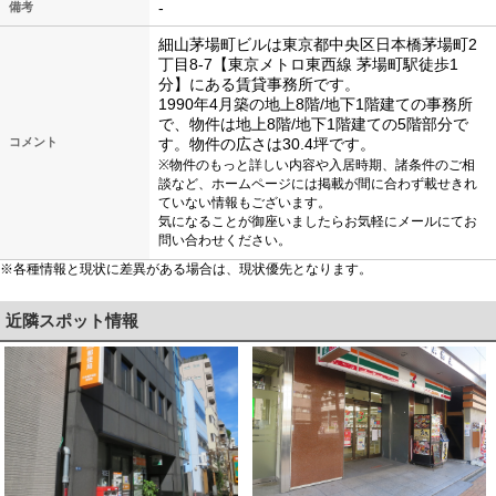
-
備考
細山茅場町ビルは東京都中央区日本橋茅場町2
丁目8-7【東京メトロ東西線 茅場町駅徒歩1
分】にある賃貸事務所です。
1990年4月築の地上8階/地下1階建ての事務所
で、物件は地上8階/地下1階建ての5階部分で
コメント
す。物件の広さは30.4坪です。
※物件のもっと詳しい内容や入居時期、諸条件のご相
談など、ホームページには掲載が間に合わず載せきれ
ていない情報もございます。
気になることが御座いましたらお気軽にメールにてお
問い合わせください。
※各種情報と現状に差異がある場合は、現状優先となります。
近隣スポット情報