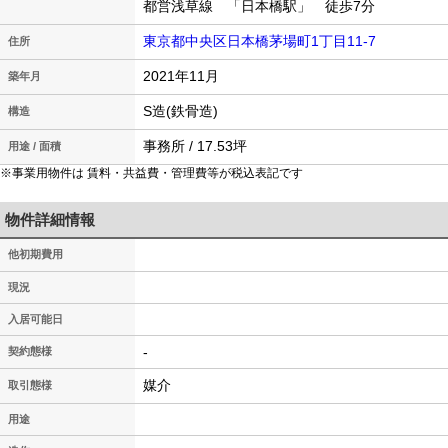
都営浅草線 「日本橋駅」 徒歩7分
東京都中央区日本橋茅場町1丁目11-7
住所
2021年11月
築年月
S造(鉄骨造)
構造
事務所 / 17.53坪
用途 / 面積
※事業用物件は 賃料・共益費・管理費等が税込表記です
物件詳細情報
他初期費用
現況
入居可能日
-
契約態様
媒介
取引態様
用途