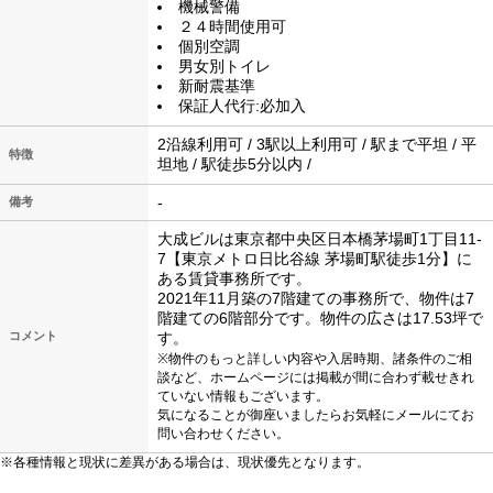
機械警備
２４時間使用可
個別空調
男女別トイレ
新耐震基準
保証人代行:必加入
2沿線利用可 / 3駅以上利用可 / 駅まで平坦 / 平
特徴
坦地 / 駅徒歩5分以内 /
-
備考
大成ビルは東京都中央区日本橋茅場町1丁目11-
7【東京メトロ日比谷線 茅場町駅徒歩1分】に
ある賃貸事務所です。
2021年11月築の7階建ての事務所で、物件は7
階建ての6階部分です。物件の広さは17.53坪で
コメント
す。
※物件のもっと詳しい内容や入居時期、諸条件のご相
談など、ホームページには掲載が間に合わず載せきれ
ていない情報もございます。
気になることが御座いましたらお気軽にメールにてお
問い合わせください。
※各種情報と現状に差異がある場合は、現状優先となります。