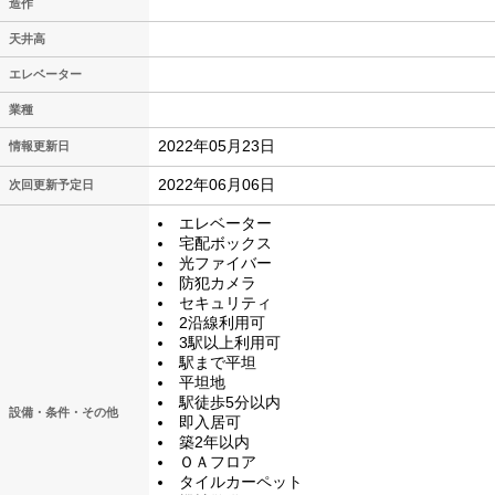
造作
天井高
エレベーター
業種
2022年05月23日
情報更新日
2022年06月06日
次回更新予定日
エレベーター
宅配ボックス
光ファイバー
防犯カメラ
セキュリティ
2沿線利用可
3駅以上利用可
駅まで平坦
平坦地
駅徒歩5分以内
設備・条件・その他
即入居可
築2年以内
ＯＡフロア
タイルカーペット