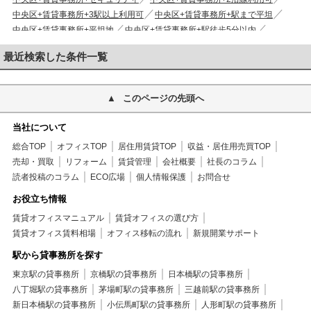
中央区+賃貸事務所+3駅以上利用可
中央区+賃貸事務所+駅まで平坦
中央区+賃貸事務所+平坦地
中央区+賃貸事務所+駅徒歩5分以内
中央区+賃貸事務所+即入居可
中央区+賃貸事務所+築2年以内
最近検索した条件一覧
中央区+賃貸事務所+ＯＡフロア
中央区+賃貸事務所+タイルカーペット
中央区+賃貸事務所+機械警備
中央区+賃貸事務所+２４時間使用可
中央区+賃貸事務所+個別空調
中央区+賃貸事務所+男女別トイレ
このページの先頭へ
中央区+賃貸事務所+新耐震基準
当社について
総合TOP
オフィスTOP
居住用賃貸TOP
収益・居住用売買TOP
売却・買取
リフォーム
賃貸管理
会社概要
社長のコラム
読者投稿のコラム
ECO広場
個人情報保護
お問合せ
お役立ち情報
賃貸オフィスマニュアル
賃貸オフィスの選び方
賃貸オフィス賃料相場
オフィス移転の流れ
新規開業サポート
駅から貸事務所を探す
東京駅の貸事務所
京橋駅の貸事務所
日本橋駅の貸事務所
八丁堀駅の貸事務所
茅場町駅の貸事務所
三越前駅の貸事務所
新日本橋駅の貸事務所
小伝馬町駅の貸事務所
人形町駅の貸事務所