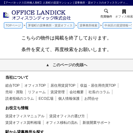
【アーバネックス日本橋人形町】人形町の賃貸マンション | 貸事務所・貸オフィスのオフィスランディック株式会社
売買物件
オフィス検索
TOPページ
茅場町の貸事務所・賃貸オフィス
貸事務所検索
中央区の賃貸情報一
こちらの物件は掲載を終了しております。
条件を変えて、再度検索をお願いします。
このページの先頭へ
当社について
総合TOP
オフィスTOP
居住用賃貸TOP
収益・居住用売買TOP
売却・買取
リフォーム
賃貸管理
会社概要
社長のコラム
読者投稿のコラム
ECO広場
個人情報保護
お問合せ
お役立ち情報
賃貸オフィスマニュアル
賃貸オフィスの選び方
賃貸オフィス賃料相場
オフィス移転の流れ
新規開業サポート
駅から貸事務所を探す