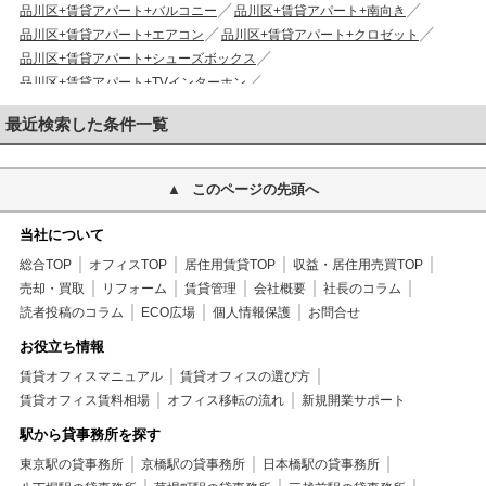
品川区+賃貸アパート+バルコニー
品川区+賃貸アパート+南向き
品川区+賃貸アパート+エアコン
品川区+賃貸アパート+クロゼット
品川区+賃貸アパート+シューズボックス
品川区+賃貸アパート+TVインターホン
品川区+賃貸アパート+宅配ボックス
最近検索した条件一覧
品川区+賃貸アパート+敷地内ごみ置
品川区+賃貸アパート+CATV
品川区+賃貸アパート+当社管理物件
品川区+賃貸アパート+地上デジタル放送
このページの先頭へ
品川区+賃貸アパート+2駅利用可
品川区+賃貸アパート+2沿線利用可
品川区+賃貸アパート+室外洗濯機置き場
当社について
品川区+賃貸アパート+敷金1ヶ月
品川区+賃貸アパート+礼金不要
総合TOP
オフィスTOP
居住用賃貸TOP
収益・居住用売買TOP
品川区+賃貸アパート+仲介手数料不要
売却・買取
リフォーム
賃貸管理
会社概要
社長のコラム
品川区+賃貸アパート+保証人不要
読者投稿のコラム
ECO広場
個人情報保護
お問合せ
品川区+賃貸アパート+保証会社利用可
品川区+賃貸アパート+２Ｆ以上
品川区+賃貸アパート+初期費用安め
お役立ち情報
賃貸オフィスマニュアル
賃貸オフィスの選び方
賃貸オフィス賃料相場
オフィス移転の流れ
新規開業サポート
駅から貸事務所を探す
東京駅の貸事務所
京橋駅の貸事務所
日本橋駅の貸事務所