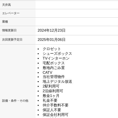
天井高
エレベーター
業種
2024年12月23日
情報更新日
2025年01月06日
次回更新予定日
クロゼット
シューズボックス
TVインターホン
宅配ボックス
敷地内ごみ置
CATV
当社管理物件
地上デジタル放送
2駅利用可
2沿線利用可
敷金1ヶ月
礼金不要
設備・条件・その他
仲介手数料不要
保証人不要
保証会社利用可