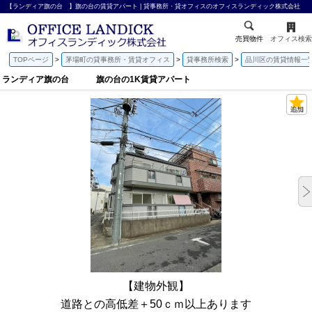
【ランディア旗の台 】旗の台の賃貸アパート | 貸事務所・貸オフィスのオフィスランディック株式会社
売買物件
オフィス検索
TOPページ
茅場町の貸事務所・賃貸オフィス
貸事務所検索
品川区の賃貸情報一
ランディア旗の台 旗の台の1K賃貸アパート
【建物外観】
道路との高低差＋50ｃｍ以上あります