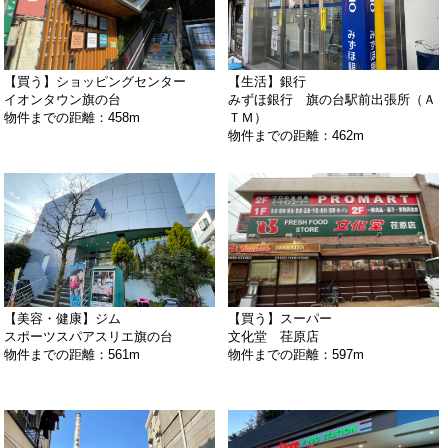
【買う】ショッピングセンター
【生活】銀行
イオンタウン旗の台
みずほ銀行 旗の台駅前出張所（Ａ
物件までの距離：458m
ＴＭ）
物件までの距離：462m
【美容・健康】ジム
【買う】スーパー
スポーツスパアスリエ旗の台
文化堂 荏原店
物件までの距離：561m
物件までの距離：597m