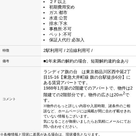
２Ｆ以上
初期費用安め
ガス:都市
水道:公営
排水:下水
事務所:不可
ペット:不可
保証人代行:必加入
2駅利用可 / 2沿線利用可 /
特徴
■1年未満の解約の場合、短期解約違約金あり
備考
ランディア旗の台 は東京都品川区西中延2丁
目15-16【東急大井町線 旗の台駅徒歩6分】に
ある賃貸アパートです。
1988年1月築の2階建てのアパートで、物件は2
2
階建ての2階部分です。物件の広さは20ｍ
で
コメント
す。
※物件のもっと詳しい内容や入居時期、諸条件のご相
談など、ホームページには掲載が間に合わず載せきれ
ていない情報もございます。
気になることが御座いましたらお気軽にメールにてお
問い合わせください。
※各種情報と現状に差異がある場合は、現状優先となります。