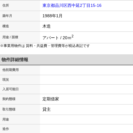
東京都品川区西中延2丁目15-16
住所
1988年1月
築年月
木造
構造
2
アパート / 20ｍ
用途 / 面積
※事業用物件は 賃料・共益費・管理費等が税込表記です
物件詳細情報
他初期費用
現況
入居可能日
定期借家
契約態様
貸主
取引態様
用途
造作