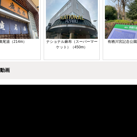
廣尾湯（214m）
ナショナル麻布（スーパーマー
有栖川宮記念公園
ケット）（450m）
動画