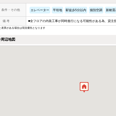
・条件・その他
エレベーター
平坦地
駅徒歩5分以内
個別空調
新耐震
備 考
■全フロアの内装工事が同時進行になる可能性がある為、貸主
と差異がある場合は現況優先となります
件周辺地図