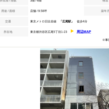
所在階 / 階数
3階 / 6階
構造
用途 / 面積
店舗 / 9.58坪
築年
交通
東京メトロ日比谷線
「広尾駅」
徒歩4分
周辺MAP
所在地
東京都渋谷区広尾5丁目1-23
※事