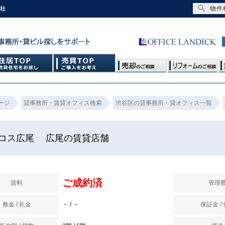
物件
会社
ージ
貸事務所・賃貸オフィス検索
渋谷区の貸事務所・貸オフィス一覧
コス広尾 広尾の賃貸店舗
ご成約済
賃料
管理
敷金 / 礼金
－ / －
保証金 /