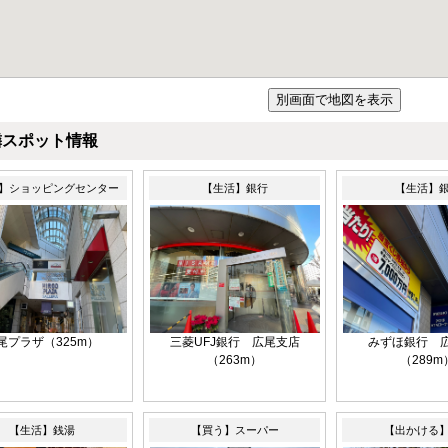
隣スポット情報
】ショッピングセンター
【生活】銀行
【生活】
尾プラザ（325m）
三菱UFJ銀行 広尾支店
みずほ銀行 
（263m）
（289m
【生活】銭湯
【買う】スーパー
【出かける