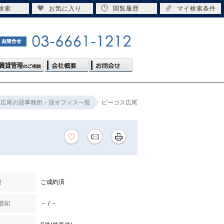
検索
お気に入り
閲覧履歴
マイ検索条件
広尾の貸事務所・貸オフィス一覧
ピーコス広尾
費
ご成約済
 償却
－ / －