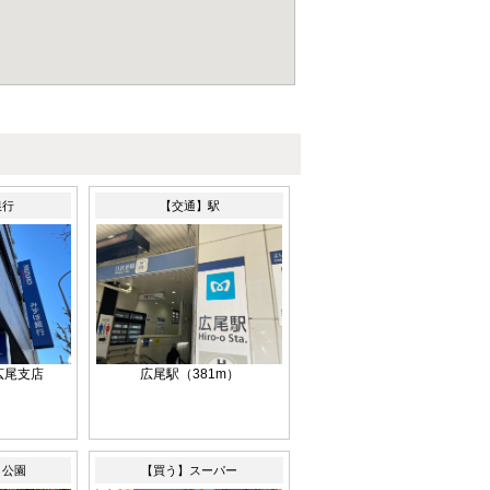
銀行
【交通】駅
広尾支店
広尾駅（381m）
）
】公園
【買う】スーパー