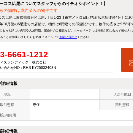
ーコス広尾についてスタッフからのイチオシポイント！】
らの物件は成約済みの物件です
コス広尾は東京都渋谷区広尾5丁目1-23【東京メトロ日比谷線 広尾駅徒歩4分】に
07年10月築の6階建ての店舗で、物件は6階建ての3階部分です。物件の広さは9.58坪
のもっと詳しい内容や入居時期、諸条件のご相談など、ホームページには掲載が間に合わず載せき
ることが御座いましたらお気軽にメールにて
お問い合わせ
ください。
3-6661-1212
ィスランディック 株式会社
い合わせNO：RHS-KY25032403N
件詳細情報
現況
入居可能日
取引態様
専任
契約態様
他初期費用
備詳細情報