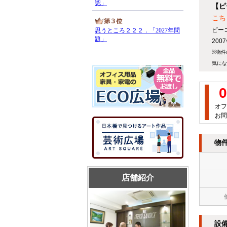
【ピ
こち
ピー
20
※物件
気にな
0
オフ
お問
物
店舗紹介
設