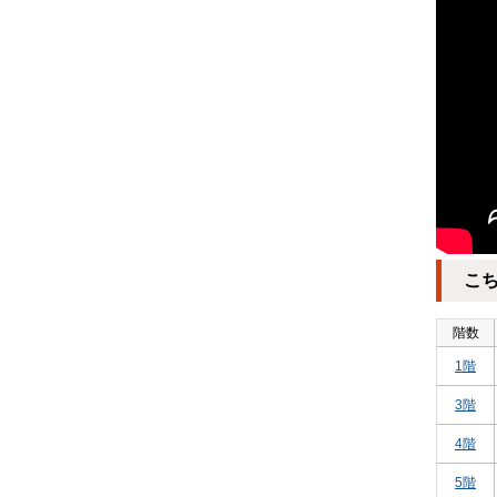
こ
階数
1階
3階
4階
5階