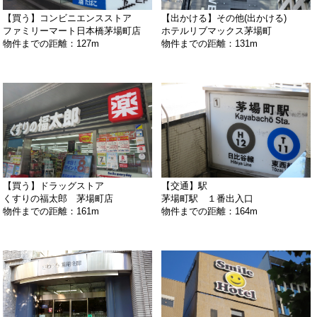
【買う】コンビニエンスストア
【出かける】その他(出かける)
ファミリーマート日本橋茅場町店
ホテルリブマックス茅場町
物件までの距離：127m
物件までの距離：131m
【買う】ドラッグストア
【交通】駅
くすりの福太郎 茅場町店
茅場町駅 １番出入口
物件までの距離：161m
物件までの距離：164m