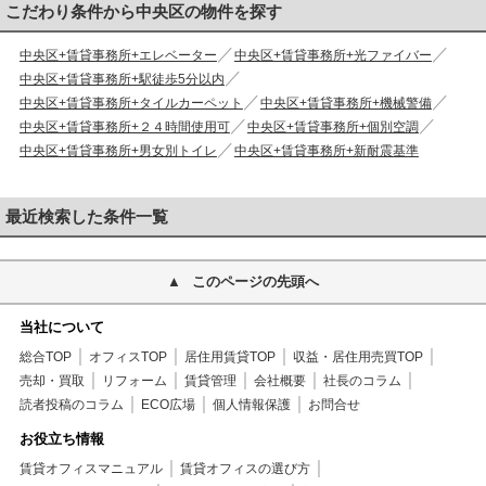
こだわり条件から中央区の物件を探す
中央区+賃貸事務所+エレベーター
中央区+賃貸事務所+光ファイバー
中央区+賃貸事務所+駅徒歩5分以内
中央区+賃貸事務所+タイルカーペット
中央区+賃貸事務所+機械警備
中央区+賃貸事務所+２４時間使用可
中央区+賃貸事務所+個別空調
中央区+賃貸事務所+男女別トイレ
中央区+賃貸事務所+新耐震基準
最近検索した条件一覧
このページの先頭へ
当社について
総合TOP
オフィスTOP
居住用賃貸TOP
収益・居住用売買TOP
売却・買取
リフォーム
賃貸管理
会社概要
社長のコラム
読者投稿のコラム
ECO広場
個人情報保護
お問合せ
お役立ち情報
賃貸オフィスマニュアル
賃貸オフィスの選び方