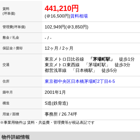
441,210円
賃料
(坪単価)
(＠16,500円)
賃料相場
102,949円(＠3,850円)
管理費(坪単価)
- / -
敷金 / 礼金
12ヶ月 / 2ヶ月
保証金 / 償却
東京メトロ日比谷線
「茅場町駅」
徒歩1分
東京メトロ東西線 「茅場町駅」 徒歩3分
交通
都営浅草線 「日本橋駅」 徒歩5分
東京都中央区日本橋茅場町2丁目4-5
住所
2001年1月
築年月
S造(鉄骨造)
構造
事務所 / 26.74坪
用途 / 面積
※事業用物件は 賃料・共益費・管理費等が税込表記です
物件詳細情報