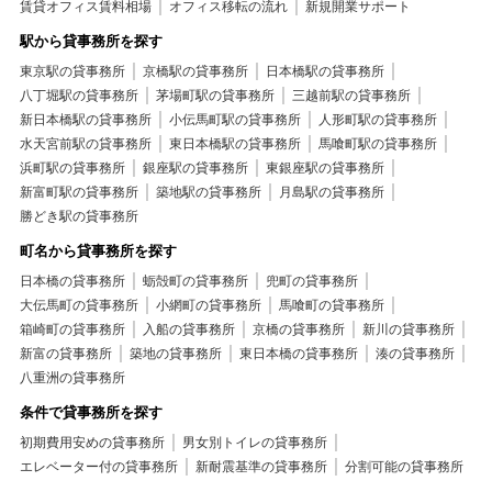
賃貸オフィス賃料相場
オフィス移転の流れ
新規開業サポート
駅から貸事務所を探す
東京駅の貸事務所
京橋駅の貸事務所
日本橋駅の貸事務所
八丁堀駅の貸事務所
茅場町駅の貸事務所
三越前駅の貸事務所
新日本橋駅の貸事務所
小伝馬町駅の貸事務所
人形町駅の貸事務所
水天宮前駅の貸事務所
東日本橋駅の貸事務所
馬喰町駅の貸事務所
浜町駅の貸事務所
銀座駅の貸事務所
東銀座駅の貸事務所
新富町駅の貸事務所
築地駅の貸事務所
月島駅の貸事務所
勝どき駅の貸事務所
町名から貸事務所を探す
日本橋の貸事務所
蛎殻町の貸事務所
兜町の貸事務所
大伝馬町の貸事務所
小網町の貸事務所
馬喰町の貸事務所
箱崎町の貸事務所
入船の貸事務所
京橋の貸事務所
新川の貸事務所
新富の貸事務所
築地の貸事務所
東日本橋の貸事務所
湊の貸事務所
八重洲の貸事務所
条件で貸事務所を探す
初期費用安めの貸事務所
男女別トイレの貸事務所
エレベーター付の貸事務所
新耐震基準の貸事務所
分割可能の貸事務所