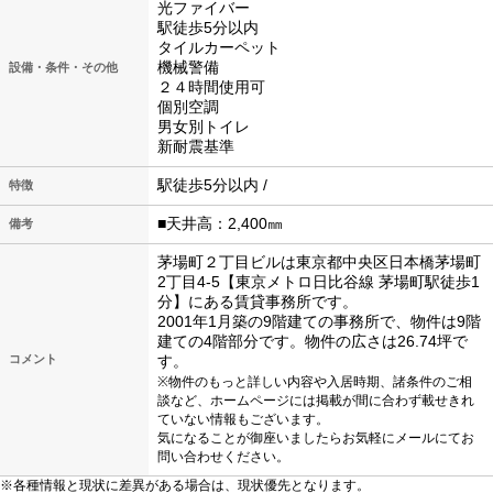
光ファイバー
駅徒歩5分以内
タイルカーペット
機械警備
設備・条件・その他
２４時間使用可
個別空調
男女別トイレ
新耐震基準
駅徒歩5分以内 /
特徴
■天井高：2,400㎜
備考
茅場町２丁目ビルは東京都中央区日本橋茅場町
2丁目4-5【東京メトロ日比谷線 茅場町駅徒歩1
分】にある賃貸事務所です。
2001年1月築の9階建ての事務所で、物件は9階
建ての4階部分です。物件の広さは26.74坪で
コメント
す。
※物件のもっと詳しい内容や入居時期、諸条件のご相
談など、ホームページには掲載が間に合わず載せきれ
ていない情報もございます。
気になることが御座いましたらお気軽にメールにてお
問い合わせください。
※各種情報と現状に差異がある場合は、現状優先となります。