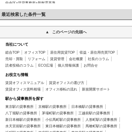
中央区+賃貸事務所+新耐震基準
最近検索した条件一覧
このページの先頭へ
当社について
総合TOP
オフィスTOP
居住用賃貸TOP
収益・居住用売買TOP
売却・買取
リフォーム
賃貸管理
会社概要
社長のコラム
読者投稿のコラム
ECO広場
個人情報保護
お問合せ
お役立ち情報
賃貸オフィスマニュアル
賃貸オフィスの選び方
賃貸オフィス賃料相場
オフィス移転の流れ
新規開業サポート
駅から貸事務所を探す
東京駅の貸事務所
京橋駅の貸事務所
日本橋駅の貸事務所
八丁堀駅の貸事務所
茅場町駅の貸事務所
三越前駅の貸事務所
新日本橋駅の貸事務所
小伝馬町駅の貸事務所
人形町駅の貸事務所
水天宮前駅の貸事務所
東日本橋駅の貸事務所
馬喰町駅の貸事務所