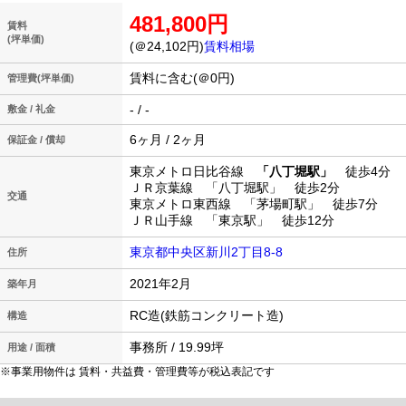
481,800円
賃料
(坪単価)
(＠24,102円)
賃料相場
賃料に含む(＠0円)
管理費(坪単価)
- / -
敷金 / 礼金
6ヶ月 / 2ヶ月
保証金 / 償却
東京メトロ日比谷線
「八丁堀駅」
徒歩4分
ＪＲ京葉線 「八丁堀駅」 徒歩2分
交通
東京メトロ東西線 「茅場町駅」 徒歩7分
ＪＲ山手線 「東京駅」 徒歩12分
東京都中央区新川2丁目8-8
住所
2021年2月
築年月
RC造(鉄筋コンクリート造)
構造
事務所 / 19.99坪
用途 / 面積
※事業用物件は 賃料・共益費・管理費等が税込表記です