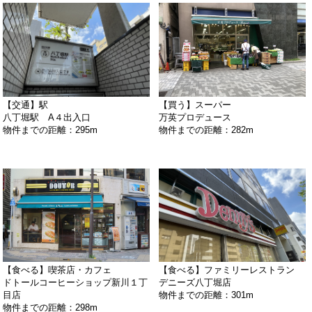
【交通】駅
【買う】スーパー
八丁堀駅 A４出入口
万英プロデュース
物件までの距離：295m
物件までの距離：282m
【食べる】喫茶店・カフェ
【食べる】ファミリーレストラン
ドトールコーヒーショップ新川１丁
デニーズ八丁堀店
目店
物件までの距離：301m
物件までの距離：298m