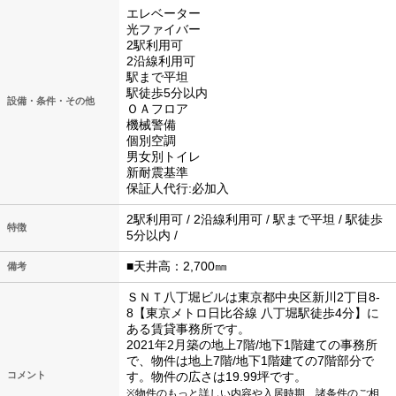
エレベーター
光ファイバー
2駅利用可
2沿線利用可
駅まで平坦
駅徒歩5分以内
設備・条件・その他
ＯＡフロア
機械警備
個別空調
男女別トイレ
新耐震基準
保証人代行:必加入
2駅利用可 / 2沿線利用可 / 駅まで平坦 / 駅徒歩
特徴
5分以内 /
■天井高：2,700㎜
備考
ＳＮＴ八丁堀ビルは東京都中央区新川2丁目8-
8【東京メトロ日比谷線 八丁堀駅徒歩4分】に
ある賃貸事務所です。
2021年2月築の地上7階/地下1階建ての事務所
で、物件は地上7階/地下1階建ての7階部分で
コメント
す。物件の広さは19.99坪です。
※物件のもっと詳しい内容や入居時期、諸条件のご相