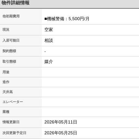
物件詳細情報
他初期費用
■機械警備：5,500円/月
空家
現況
相談
入居可能日
-
契約態様
媒介
取引態様
用途
造作
天井高
エレベーター
業種
2026年05月11日
情報更新日
2026年05月25日
次回更新予定日