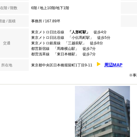
在階 / 階数
6階 / 地上10階/地下1階
用途 / 面積
事務所 / 167.89坪
東京メトロ日比谷線
「人形町駅」
徒歩4分
東京メトロ日比谷線 「小伝馬町駅」 徒歩5分
交通
東京メトロ銀座線 「三越前駅」 徒歩8分
都営新宿線 「馬喰横山駅」 徒歩7分
都営浅草線 「東日本橋駅」 徒歩7分
周辺MAP
所在地
東京都中央区日本橋堀留町1丁目9-11
※事