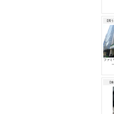
【買う
ファミ
【食