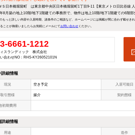
ＷＳ日本橋堀留町 は東京都中央区日本橋堀留町1丁目9-11【東京メトロ日比谷線 
08年8月築の地上10階/地下1階建ての事務所で、物件は地上10階/地下1階建ての6階部
のもっと詳しい内容や入居時期、諸条件のご相談など、ホームページには掲載が間に合わず載せき
ることが御座いましたらお気軽にメールにて
お問い合わせ
ください。
3-6661-1212
ィスランディック 株式会社
い合わせNO：RHS-KY26052101N
件詳細情報
現況
空き予定
入居可能日
取引態様
媒介
契約態様
他初期費用
備詳細情報
用途
造作