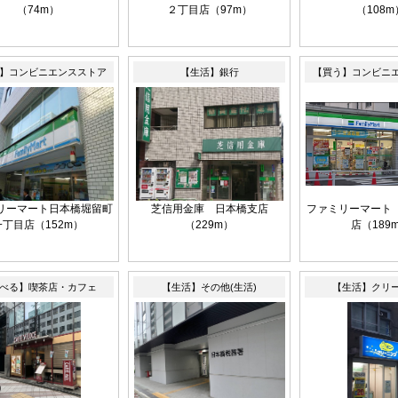
（74m）
２丁目店（97m）
（108m
】コンビニエンスストア
【生活】銀行
【買う】コンビニ
リーマート日本橋堀留町
芝信用金庫 日本橋支店
ファミリーマート
一丁目店（152m）
（229m）
店（189
べる】喫茶店・カフェ
【生活】その他(生活)
【生活】クリ