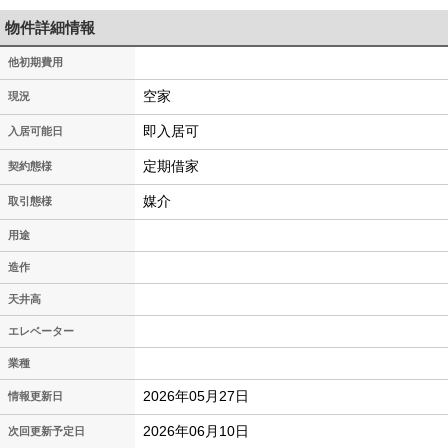
物件詳細情報
他初期費用
空家
現況
即入居可
入居可能日
定期借家
契約態様
媒介
取引態様
用途
造作
天井高
エレベーター
業種
2026年05月27日
情報更新日
2026年06月10日
次回更新予定日