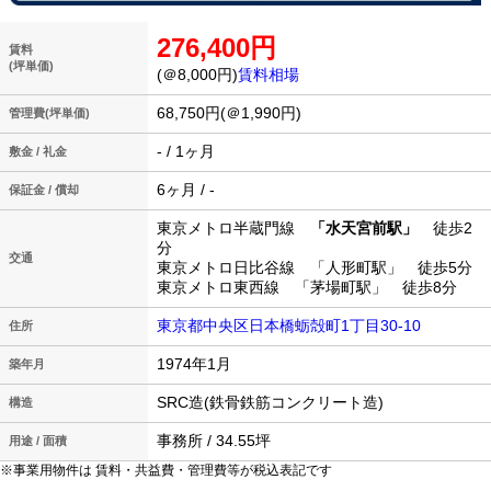
276,400円
賃料
(坪単価)
(＠8,000円)
賃料相場
68,750円(＠1,990円)
管理費(坪単価)
- / 1ヶ月
敷金 / 礼金
6ヶ月 / -
保証金 / 償却
東京メトロ半蔵門線
「水天宮前駅」
徒歩2
分
交通
東京メトロ日比谷線 「人形町駅」 徒歩5分
東京メトロ東西線 「茅場町駅」 徒歩8分
東京都中央区日本橋蛎殻町1丁目30-10
住所
1974年1月
築年月
SRC造(鉄骨鉄筋コンクリート造)
構造
事務所 / 34.55坪
用途 / 面積
※事業用物件は 賃料・共益費・管理費等が税込表記です