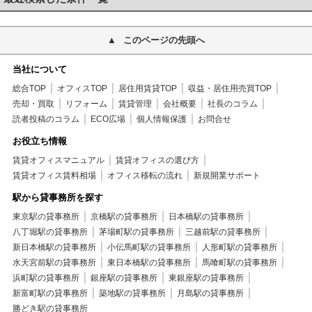
このページの先頭へ
当社について
総合TOP
オフィスTOP
居住用賃貸TOP
収益・居住用売買TOP
売却・買取
リフォーム
賃貸管理
会社概要
社長のコラム
読者投稿のコラム
ECO広場
個人情報保護
お問合せ
お役立ち情報
賃貸オフィスマニュアル
賃貸オフィスの選び方
賃貸オフィス賃料相場
オフィス移転の流れ
新規開業サポート
駅から貸事務所を探す
東京駅の貸事務所
京橋駅の貸事務所
日本橋駅の貸事務所
八丁堀駅の貸事務所
茅場町駅の貸事務所
三越前駅の貸事務所
新日本橋駅の貸事務所
小伝馬町駅の貸事務所
人形町駅の貸事務所
水天宮前駅の貸事務所
東日本橋駅の貸事務所
馬喰町駅の貸事務所
浜町駅の貸事務所
銀座駅の貸事務所
東銀座駅の貸事務所
新富町駅の貸事務所
築地駅の貸事務所
月島駅の貸事務所
勝どき駅の貸事務所