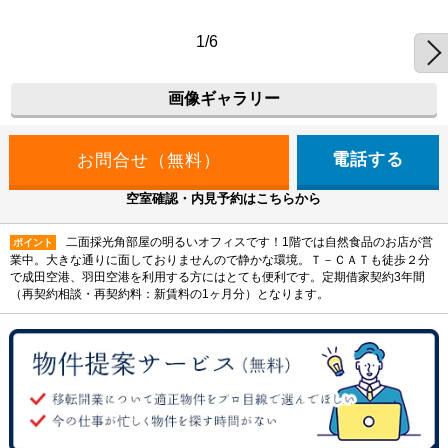
1/6
画像ギャラリー
電話する
空室確認・内見予約はこちらから
二面採光角部屋の明るいオフィスです！1階では自然食品のお店が営
ポイント
業中。大きな通りに面しておりませんので静かな環境。Ｔ－ＣＡＴも徒歩２分
で成田空港、羽田空港を利用する方にはとても便利です。定期借家契約3年間
（再契約相談・再契約料：新賃料の1ヶ月分）となります。