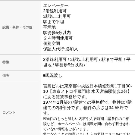
エレベーター
2沿線利用可
3駅以上利用可
駅まで平坦
平坦地
設備・条件・その他
駅徒歩5分以内
２４時間使用可
個別空調
保証人代行:必加入
2沿線利用可 / 3駅以上利用可 / 駅まで平坦 / 平
特徴
坦地 / 駅徒歩5分以内 /
■現況渡し
備考
宮島ビルは東京都中央区日本橋蛎殻町1丁目30-
10【東京メトロ半蔵門線 水天宮前駅徒歩2分】
にある賃貸事務所です。
1974年1月築の7階建ての事務所で、物件は7階
建ての2階部分です。物件の広さは34.55坪で
コメント
す。
※物件のもっと詳しい内容や入居時期、諸条件のご相
談など、ホームページには掲載が間に合わず載せきれ
ていない情報もございます。
気になることが御座いましたらお気軽にメールにてお