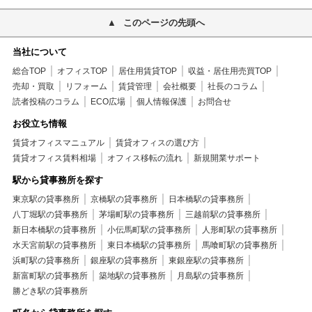
このページの先頭へ
当社について
総合TOP
オフィスTOP
居住用賃貸TOP
収益・居住用売買TOP
売却・買取
リフォーム
賃貸管理
会社概要
社長のコラム
読者投稿のコラム
ECO広場
個人情報保護
お問合せ
お役立ち情報
賃貸オフィスマニュアル
賃貸オフィスの選び方
賃貸オフィス賃料相場
オフィス移転の流れ
新規開業サポート
駅から貸事務所を探す
東京駅の貸事務所
京橋駅の貸事務所
日本橋駅の貸事務所
八丁堀駅の貸事務所
茅場町駅の貸事務所
三越前駅の貸事務所
新日本橋駅の貸事務所
小伝馬町駅の貸事務所
人形町駅の貸事務所
水天宮前駅の貸事務所
東日本橋駅の貸事務所
馬喰町駅の貸事務所
浜町駅の貸事務所
銀座駅の貸事務所
東銀座駅の貸事務所
新富町駅の貸事務所
築地駅の貸事務所
月島駅の貸事務所
勝どき駅の貸事務所