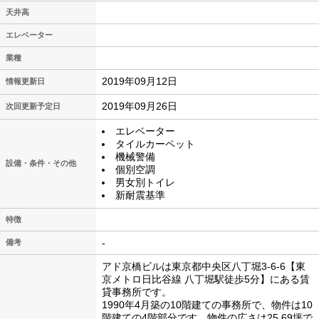
天井高
エレベーター
業種
2019年09月12日
情報更新日
2019年09月26日
次回更新予定日
エレベーター
タイルカーペット
機械警備
設備・条件・その他
個別空調
男女別トイレ
新耐震基準
特徴
-
備考
アド京橋ビルは東京都中央区八丁堀3-6-6【東
京メトロ日比谷線 八丁堀駅徒歩5分】にある賃
貸事務所です。
1990年4月築の10階建ての事務所で、物件は10
階建ての4階部分です。物件の広さは25.69坪で