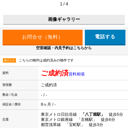
1 / 4
画像ギャラリー
電話する
空室確認・内見予約はこちらから
こちらの物件は成約済みの物件です
ポイント
ご成約済
賃料
賃料相場
ご成約済
管理費
- / -
敷金 / 礼金
8ヶ月 / -
保証金 / 償却
東京メトロ日比谷線
「八丁堀駅」
徒歩5分
東京メトロ銀座線 「京橋駅」 徒歩6分
交通
都営浅草線 「宝町駅」 徒歩3分