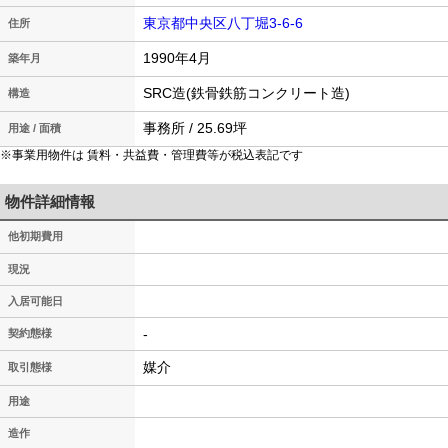
東京都中央区八丁堀3-6-6
住所
1990年4月
築年月
SRC造(鉄骨鉄筋コンクリート造)
構造
事務所 / 25.69坪
用途 / 面積
※事業用物件は 賃料・共益費・管理費等が税込表記です
物件詳細情報
他初期費用
現況
入居可能日
-
契約態様
媒介
取引態様
用途
造作