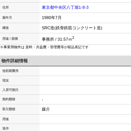
東京都中央区八丁堀1-8-3
住所
1980年7月
築年月
SRC造(鉄骨鉄筋コンクリート造)
構造
2
事務所 / 31.57ｍ
用途 / 面積
※事業用物件は 賃料・共益費・管理費等が税込表記です
物件詳細情報
他初期費用
現況
入居可能日
-
契約態様
媒介
取引態様
用途
造作