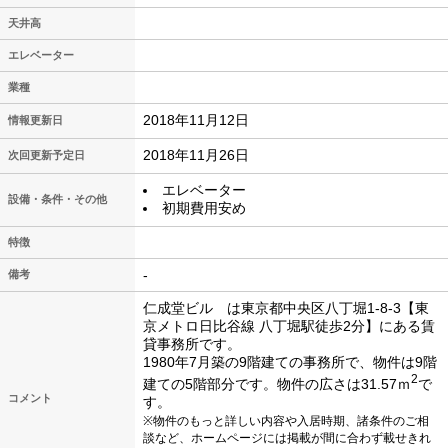
天井高
エレベーター
業種
2018年11月12日
情報更新日
2018年11月26日
次回更新予定日
エレベーター
設備・条件・その他
初期費用安め
特徴
-
備考
仁成堂ビル は東京都中央区八丁堀1-8-3【東
京メトロ日比谷線 八丁堀駅徒歩2分】にある賃
貸事務所です。
1980年7月築の9階建ての事務所で、物件は9階
2
建ての5階部分です。物件の広さは31.57ｍ
で
コメント
す。
※物件のもっと詳しい内容や入居時期、諸条件のご相
談など、ホームページには掲載が間に合わず載せきれ