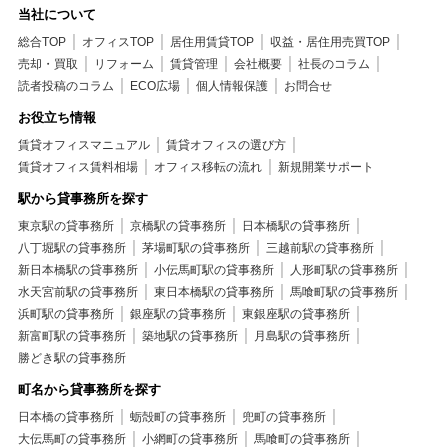
当社について
総合TOP
オフィスTOP
居住用賃貸TOP
収益・居住用売買TOP
売却・買取
リフォーム
賃貸管理
会社概要
社長のコラム
読者投稿のコラム
ECO広場
個人情報保護
お問合せ
お役立ち情報
賃貸オフィスマニュアル
賃貸オフィスの選び方
賃貸オフィス賃料相場
オフィス移転の流れ
新規開業サポート
駅から貸事務所を探す
東京駅の貸事務所
京橋駅の貸事務所
日本橋駅の貸事務所
八丁堀駅の貸事務所
茅場町駅の貸事務所
三越前駅の貸事務所
新日本橋駅の貸事務所
小伝馬町駅の貸事務所
人形町駅の貸事務所
水天宮前駅の貸事務所
東日本橋駅の貸事務所
馬喰町駅の貸事務所
浜町駅の貸事務所
銀座駅の貸事務所
東銀座駅の貸事務所
新富町駅の貸事務所
築地駅の貸事務所
月島駅の貸事務所
勝どき駅の貸事務所
町名から貸事務所を探す
日本橋の貸事務所
蛎殻町の貸事務所
兜町の貸事務所
大伝馬町の貸事務所
小網町の貸事務所
馬喰町の貸事務所