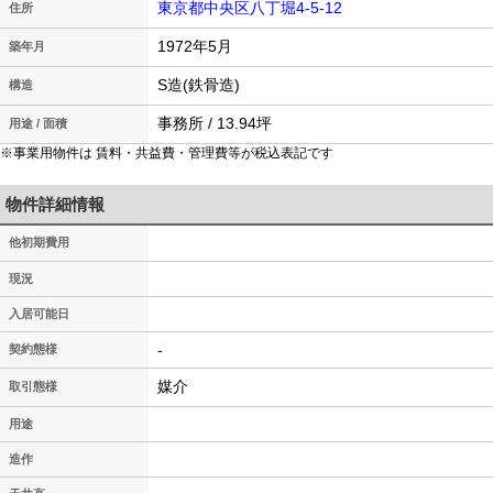
東京都中央区八丁堀4-5-12
住所
1972年5月
築年月
S造(鉄骨造)
構造
事務所 / 13.94坪
用途 / 面積
※事業用物件は 賃料・共益費・管理費等が税込表記です
物件詳細情報
他初期費用
現況
入居可能日
-
契約態様
媒介
取引態様
用途
造作