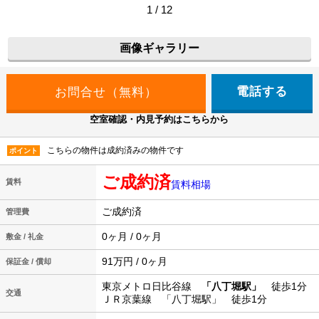
1 / 12
画像ギャラリー
電話する
空室確認・内見予約はこちらから
こちらの物件は成約済みの物件です
ポイント
ご成約済
賃料
賃料相場
ご成約済
管理費
0ヶ月 / 0ヶ月
敷金 / 礼金
91万円 / 0ヶ月
保証金 / 償却
東京メトロ日比谷線
「八丁堀駅」
徒歩1分
交通
ＪＲ京葉線 「八丁堀駅」 徒歩1分