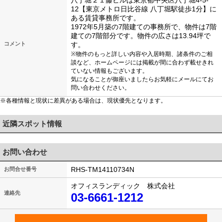
八丁堀２１藤ビルは東京都中央区八丁堀4-5-
12【東京メトロ日比谷線 八丁堀駅徒歩1分】に
ある賃貸事務所です。
1972年5月築の7階建ての事務所で、物件は7階
建ての7階部分です。物件の広さは13.94坪で
コメント
す。
※物件のもっと詳しい内容や入居時期、諸条件のご相
談など、ホームページには掲載が間に合わず載せきれ
ていない情報もございます。
気になることが御座いましたらお気軽にメールにてお
問い合わせください。
※各種情報と現状に差異がある場合は、現状優先となります。
近隣スポット情報
お問い合わせ
RHS-TM14110734N
お問合せ番号
オフィスランディック 株式会社
連絡先
03-6661-1212