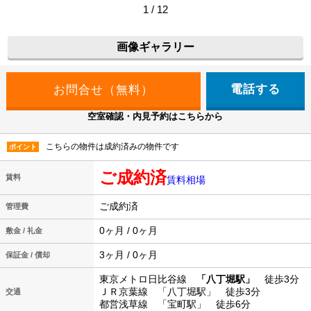
1 / 12
画像ギャラリー
電話する
空室確認・内見予約はこちらから
こちらの物件は成約済みの物件です
ポイント
ご成約済
賃料
賃料相場
ご成約済
管理費
0ヶ月 / 0ヶ月
敷金 / 礼金
3ヶ月 / 0ヶ月
保証金 / 償却
東京メトロ日比谷線
「八丁堀駅」
徒歩3分
ＪＲ京葉線 「八丁堀駅」 徒歩3分
交通
都営浅草線 「宝町駅」 徒歩6分