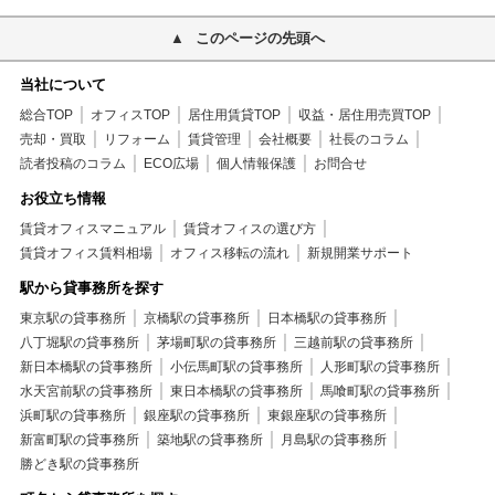
このページの先頭へ
当社について
総合TOP
オフィスTOP
居住用賃貸TOP
収益・居住用売買TOP
売却・買取
リフォーム
賃貸管理
会社概要
社長のコラム
読者投稿のコラム
ECO広場
個人情報保護
お問合せ
お役立ち情報
賃貸オフィスマニュアル
賃貸オフィスの選び方
賃貸オフィス賃料相場
オフィス移転の流れ
新規開業サポート
駅から貸事務所を探す
東京駅の貸事務所
京橋駅の貸事務所
日本橋駅の貸事務所
八丁堀駅の貸事務所
茅場町駅の貸事務所
三越前駅の貸事務所
新日本橋駅の貸事務所
小伝馬町駅の貸事務所
人形町駅の貸事務所
水天宮前駅の貸事務所
東日本橋駅の貸事務所
馬喰町駅の貸事務所
浜町駅の貸事務所
銀座駅の貸事務所
東銀座駅の貸事務所
新富町駅の貸事務所
築地駅の貸事務所
月島駅の貸事務所
勝どき駅の貸事務所