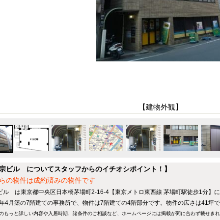
【建物外観】
宗ビル についてスタッフからのイチオシポイント！】
らの物件は成約済みの物件です
ビル は東京都中央区日本橋茅場町2-16-4【東京メトロ東西線 茅場町駅徒歩1分】
87年4月築の7階建ての事務所で、物件は7階建ての4階部分です。物件の広さは41坪
のもっと詳しい内容や入居時期、諸条件のご相談など、ホームページには掲載が間に合わず載せき