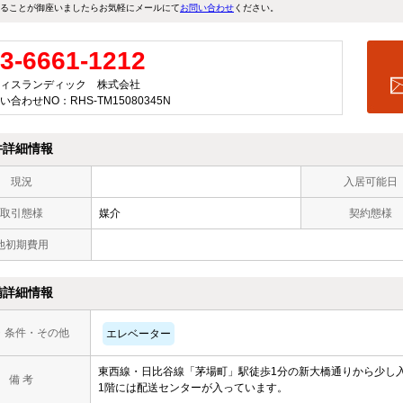
ることが御座いましたらお気軽にメールにて
お問い合わせ
ください。
3-6661-1212
ィスランディック 株式会社
い合わせNO：RHS-TM15080345N
件詳細情報
現況
入居可能日
取引態様
媒介
契約態様
他初期費用
備詳細情報
・条件・その他
エレベーター
東西線・日比谷線「茅場町」駅徒歩1分の新大橋通りから少し
備 考
1階には配送センターが入っています。