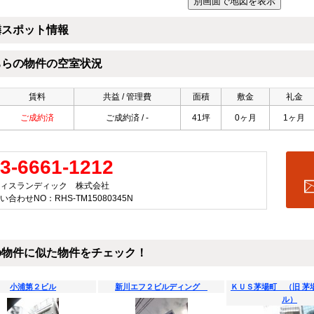
隣スポット情報
ちらの物件の空室状況
賃料
共益 / 管理費
面積
敷金
礼金
ご成約済
ご成約済 / -
41坪
0ヶ月
1ヶ月
3-6661-1212
ィスランディック 株式会社
い合わせNO：RHS-TM15080345N
の物件に似た物件をチェック！
小浦第２ビル
新川エフ２ビルディング
ＫＵＳ茅場町 （旧 茅
ル）