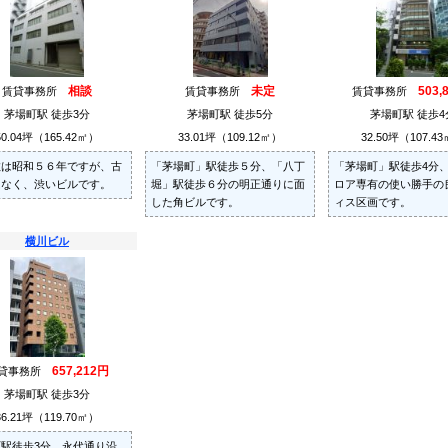
相談
未定
503,
賃貸事務所
賃貸事務所
賃貸事務所
茅場町駅 徒歩3分
茅場町駅 徒歩5分
茅場町駅 徒歩4
50.04坪（165.42㎡）
33.01坪（109.12㎡）
32.50坪（107.4
数は昭和５６年ですが、古
「茅場町」駅徒歩５分、「八丁
「茅場町」駅徒歩4分
はなく、渋いビルです。
堀」駅徒歩６分の明正通りに面
ロア専有の使い勝手の
した角ビルです。
ィス区画です。
横川ビル
657,212円
貸事務所
茅場町駅 徒歩3分
36.21坪（119.70㎡）
駅徒歩3分、永代通り沿