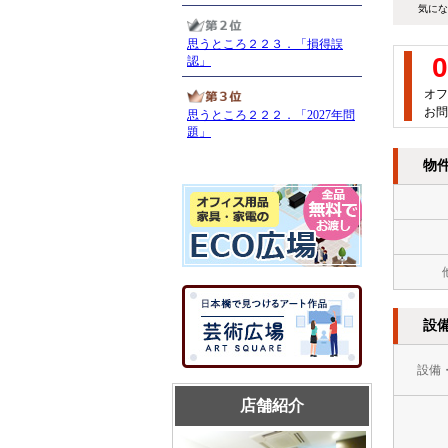
気にな
0
オフ
お問
物
設
設備
店舗紹介