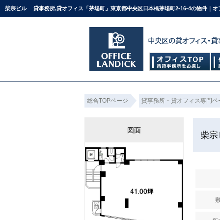
柴宗ビル 貸事務所,貸オフィス「茅場町」東京都中央区日本橋茅場町2-16-4の物件｜
総合TOPページ
貸事務所・貸オフィス専門ペ
図面
柴
敷