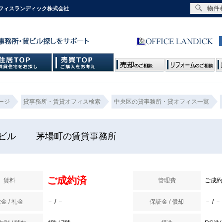
物件
オフィスランディック株式会社
ージ
貸事務所・賃貸オフィス検索
中央区の貸事務所・貸オフィス一覧
宗ビル 茅場町の賃貸事務所
ご成約済
賃料
管理費
ご成
金 / 礼金
－ / －
保証金 / 償却
－ / －