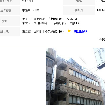
在階 / 階数
4階 / 7階
構造
RC造
途 / 面積
事務所 / 41坪
築年月
1987
東京メトロ東西線
「茅場町駅」
徒歩1分
交通
東京メトロ日比谷線 「茅場町駅」 徒歩1分
周辺MAP
所在地
東京都中央区日本橋茅場町2-16-4
※事