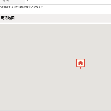
備 考
-
と差異がある場合は現況優先となります
件周辺地図