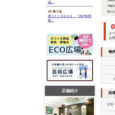
19
※物件
気にな
0
オフ
お問
物
店舗紹介
設
設備