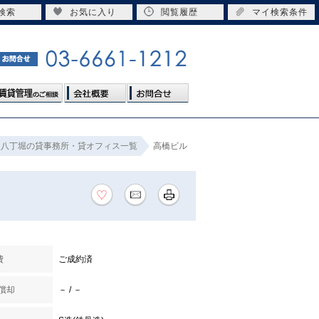
検索
お気に入り
閲覧履歴
マイ検索条件
八丁堀の貸事務所・貸オフィス一覧
高橋ビル
費
ご成約済
 償却
－ / －