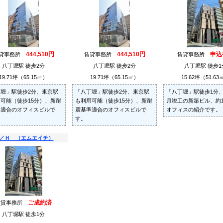
444,510円
444,510円
申込
貸事務所
賃貸事務所
賃貸事務所
八丁堀駅 徒歩2分
八丁堀駅 徒歩2分
八丁堀駅 徒歩1
19.71坪（65.15㎡）
19.71坪（65.15㎡）
15.62坪（51.63
堀」駅徒歩2分、東京駅
「八丁堀」駅徒歩2分、東京駅
「八丁堀」駅徒歩1分、2
可能（徒歩15分）、新耐
も利用可能（徒歩15分）、新耐
月竣工の新築ビル、約1
準適合のオフィスビルで
震基準適合のオフィスビルで
オフィスの紹介です。
す。
／Ｈ （エムエイチ）
ご成約済
賃貸事務所
八丁堀駅 徒歩1分