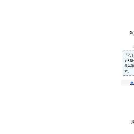
賃
「八丁
も利用
震基
す。
Ｍ