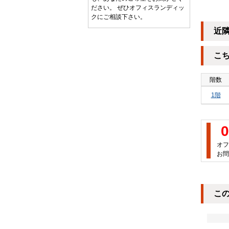
ださい。 ぜひオフィスランディッ
クにご相談下さい。
近
こ
階数
1階
0
オフ
お問
こ