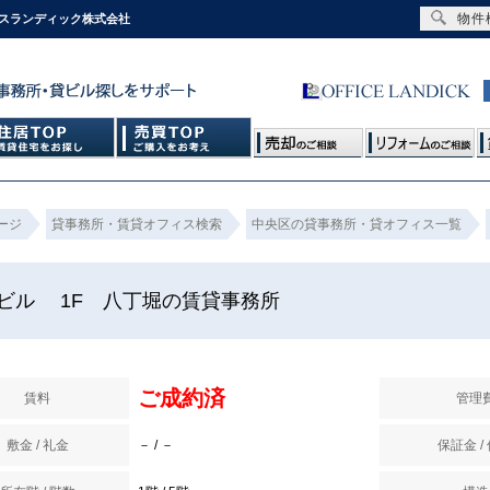
物件
ィスランディック株式会社
ージ
貸事務所・賃貸オフィス検索
中央区の貸事務所・貸オフィス一覧
ビル 1F 八丁堀の賃貸事務所
ご成約済
賃料
管理
敷金 / 礼金
－ / －
保証金 /