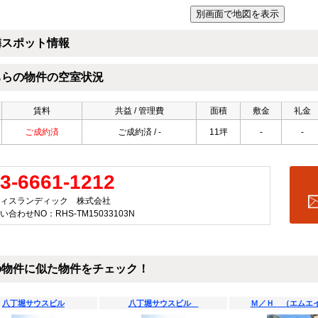
隣スポット情報
ちらの物件の空室状況
賃料
共益 / 管理費
面積
敷金
礼金
ご成約済
ご成約済 / -
11坪
-
-
3-6661-1212
ィスランディック 株式会社
い合わせNO：RHS-TM15033103N
の物件に似た物件をチェック！
八丁堀サウスビル
八丁堀サウスビル
Ｍ／Ｈ （エムエ