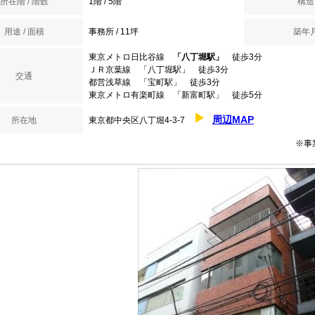
所在階 / 階数
1階 / 5階
構造
用途 / 面積
事務所 / 11坪
築年
東京メトロ日比谷線
「八丁堀駅」
徒歩3分
ＪＲ京葉線 「八丁堀駅」 徒歩3分
交通
都営浅草線 「宝町駅」 徒歩3分
東京メトロ有楽町線 「新富町駅」 徒歩5分
周辺MAP
所在地
東京都中央区八丁堀4-3-7
※事