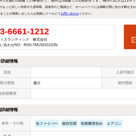
83年1月築の5階建ての事務所で、物件は5階建ての1階部分です。物件の広さは11坪
のもっと詳しい内容や入居時期、諸条件のご相談など、ホームページには掲載が間に合わず載せき
ることが御座いましたらお気軽にメールにて
お問い合わせ
ください。
3-6661-1212
ィスランディック 株式会社
い合わせNO：RHS-TM15033103N
件詳細情報
現況
入居可能日
取引態様
媒介
契約態様
他初期費用
備詳細情報
・条件・その他
光ファイバー
個別空調
初期費用安め
エアコン