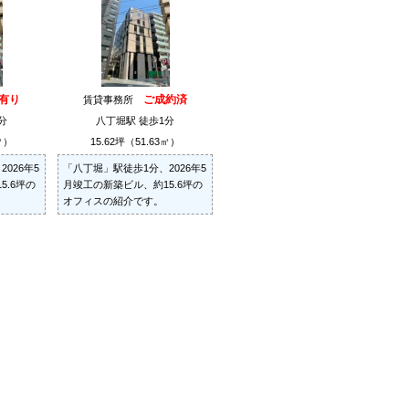
有り
ご成約済
賃貸事務所
分
八丁堀駅 徒歩1分
㎡）
15.62坪（51.63㎡）
026年5
「八丁堀」駅徒歩1分、2026年5
5.6坪の
月竣工の新築ビル、約15.6坪の
オフィスの紹介です。