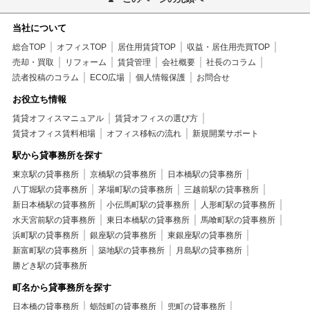
当社について
総合TOP
オフィスTOP
居住用賃貸TOP
収益・居住用売買TOP
売却・買取
リフォーム
賃貸管理
会社概要
社長のコラム
読者投稿のコラム
ECO広場
個人情報保護
お問合せ
お役立ち情報
賃貸オフィスマニュアル
賃貸オフィスの選び方
賃貸オフィス賃料相場
オフィス移転の流れ
新規開業サポート
駅から貸事務所を探す
東京駅の貸事務所
京橋駅の貸事務所
日本橋駅の貸事務所
八丁堀駅の貸事務所
茅場町駅の貸事務所
三越前駅の貸事務所
新日本橋駅の貸事務所
小伝馬町駅の貸事務所
人形町駅の貸事務所
水天宮前駅の貸事務所
東日本橋駅の貸事務所
馬喰町駅の貸事務所
浜町駅の貸事務所
銀座駅の貸事務所
東銀座駅の貸事務所
新富町駅の貸事務所
築地駅の貸事務所
月島駅の貸事務所
勝どき駅の貸事務所
町名から貸事務所を探す
日本橋の貸事務所
蛎殻町の貸事務所
兜町の貸事務所