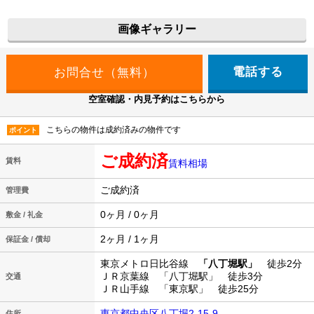
画像ギャラリー
電話する
空室確認・内見予約はこちらから
こちらの物件は成約済みの物件です
ポイント
ご成約済
賃料
賃料相場
ご成約済
管理費
0ヶ月 / 0ヶ月
敷金 / 礼金
2ヶ月 / 1ヶ月
保証金 / 償却
東京メトロ日比谷線
「八丁堀駅」
徒歩2分
ＪＲ京葉線 「八丁堀駅」 徒歩3分
交通
ＪＲ山手線 「東京駅」 徒歩25分
東京都中央区八丁堀2-15-9
住所