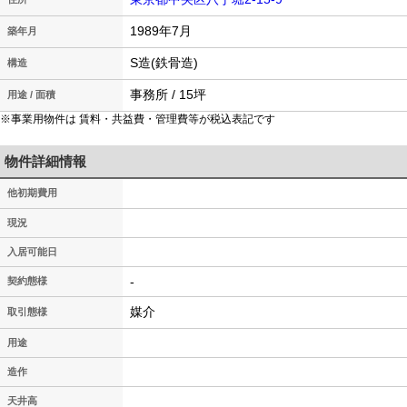
1989年7月
築年月
S造(鉄骨造)
構造
事務所 / 15坪
用途 / 面積
※事業用物件は 賃料・共益費・管理費等が税込表記です
物件詳細情報
他初期費用
現況
入居可能日
-
契約態様
媒介
取引態様
用途
造作
天井高