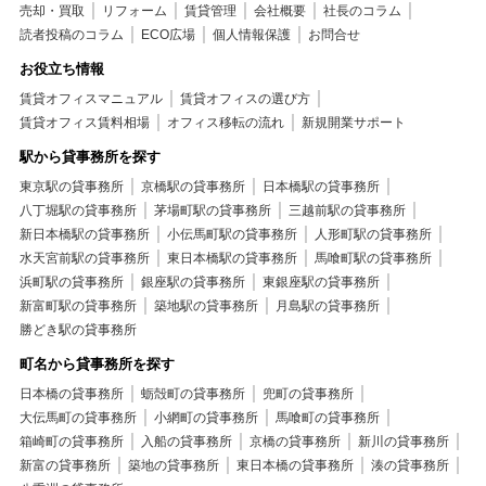
売却・買取
リフォーム
賃貸管理
会社概要
社長のコラム
読者投稿のコラム
ECO広場
個人情報保護
お問合せ
お役立ち情報
賃貸オフィスマニュアル
賃貸オフィスの選び方
賃貸オフィス賃料相場
オフィス移転の流れ
新規開業サポート
駅から貸事務所を探す
東京駅の貸事務所
京橋駅の貸事務所
日本橋駅の貸事務所
八丁堀駅の貸事務所
茅場町駅の貸事務所
三越前駅の貸事務所
新日本橋駅の貸事務所
小伝馬町駅の貸事務所
人形町駅の貸事務所
水天宮前駅の貸事務所
東日本橋駅の貸事務所
馬喰町駅の貸事務所
浜町駅の貸事務所
銀座駅の貸事務所
東銀座駅の貸事務所
新富町駅の貸事務所
築地駅の貸事務所
月島駅の貸事務所
勝どき駅の貸事務所
町名から貸事務所を探す
日本橋の貸事務所
蛎殻町の貸事務所
兜町の貸事務所
大伝馬町の貸事務所
小網町の貸事務所
馬喰町の貸事務所
箱崎町の貸事務所
入船の貸事務所
京橋の貸事務所
新川の貸事務所
新富の貸事務所
築地の貸事務所
東日本橋の貸事務所
湊の貸事務所