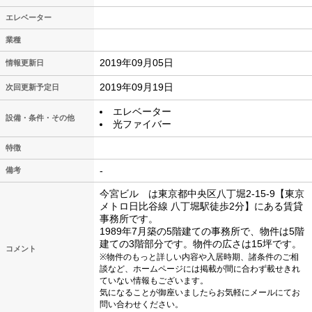
エレベーター
業種
2019年09月05日
情報更新日
2019年09月19日
次回更新予定日
エレベーター
設備・条件・その他
光ファイバー
特徴
-
備考
今宮ビル は東京都中央区八丁堀2-15-9【東京
メトロ日比谷線 八丁堀駅徒歩2分】にある賃貸
事務所です。
1989年7月築の5階建ての事務所で、物件は5階
建ての3階部分です。物件の広さは15坪です。
コメント
※物件のもっと詳しい内容や入居時期、諸条件のご相
談など、ホームページには掲載が間に合わず載せきれ
ていない情報もございます。
気になることが御座いましたらお気軽にメールにてお
問い合わせください。