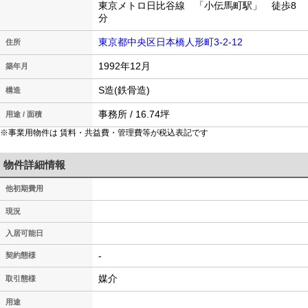
東京メトロ日比谷線 「小伝馬町駅」 徒歩8
分
東京都中央区日本橋人形町3-2-12
住所
1992年12月
築年月
S造(鉄骨造)
構造
事務所 / 16.74坪
用途 / 面積
※事業用物件は 賃料・共益費・管理費等が税込表記です
物件詳細情報
他初期費用
現況
入居可能日
-
契約態様
媒介
取引態様
用途