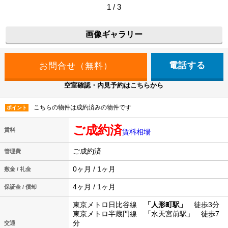
1 / 3
画像ギャラリー
電話する
空室確認・内見予約はこちらから
こちらの物件は成約済みの物件です
ポイント
ご成約済
賃料
賃料相場
ご成約済
管理費
0ヶ月 / 1ヶ月
敷金 / 礼金
4ヶ月 / 1ヶ月
保証金 / 償却
東京メトロ日比谷線
「人形町駅」
徒歩3分
東京メトロ半蔵門線 「水天宮前駅」 徒歩7
分
交通