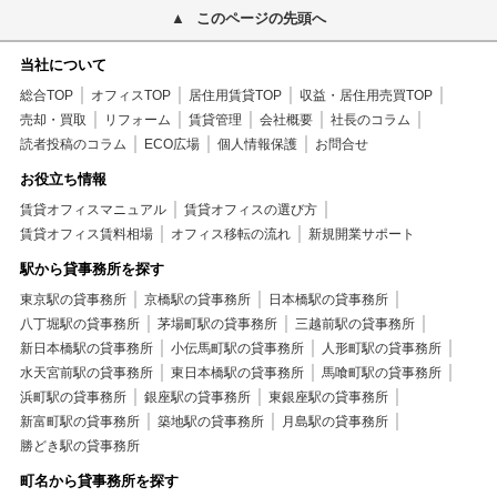
このページの先頭へ
当社について
総合TOP
オフィスTOP
居住用賃貸TOP
収益・居住用売買TOP
売却・買取
リフォーム
賃貸管理
会社概要
社長のコラム
読者投稿のコラム
ECO広場
個人情報保護
お問合せ
お役立ち情報
賃貸オフィスマニュアル
賃貸オフィスの選び方
賃貸オフィス賃料相場
オフィス移転の流れ
新規開業サポート
駅から貸事務所を探す
東京駅の貸事務所
京橋駅の貸事務所
日本橋駅の貸事務所
八丁堀駅の貸事務所
茅場町駅の貸事務所
三越前駅の貸事務所
新日本橋駅の貸事務所
小伝馬町駅の貸事務所
人形町駅の貸事務所
水天宮前駅の貸事務所
東日本橋駅の貸事務所
馬喰町駅の貸事務所
浜町駅の貸事務所
銀座駅の貸事務所
東銀座駅の貸事務所
新富町駅の貸事務所
築地駅の貸事務所
月島駅の貸事務所
勝どき駅の貸事務所
町名から貸事務所を探す