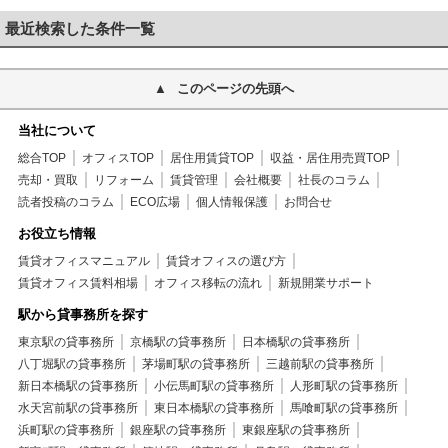
最近検索した条件一覧
このページの先頭へ
当社について
総合TOP
オフィスTOP
居住用賃貸TOP
収益・居住用売買TOP
売却・買取
リフォーム
賃貸管理
会社概要
社長のコラム
読者投稿のコラム
ECO広場
個人情報保護
お問合せ
お役立ち情報
賃貸オフィスマニュアル
賃貸オフィスの選び方
賃貸オフィス賃料相場
オフィス移転の流れ
新規開業サポート
駅から貸事務所を探す
東京駅の貸事務所
京橋駅の貸事務所
日本橋駅の貸事務所
八丁堀駅の貸事務所
茅場町駅の貸事務所
三越前駅の貸事務所
新日本橋駅の貸事務所
小伝馬町駅の貸事務所
人形町駅の貸事務所
水天宮前駅の貸事務所
東日本橋駅の貸事務所
馬喰町駅の貸事務所
浜町駅の貸事務所
銀座駅の貸事務所
東銀座駅の貸事務所