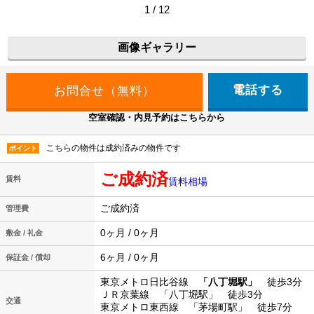
1 / 12
画像ギャラリー
電話する
空室確認・内見予約はこちらから
こちらの物件は成約済みの物件です
ポイント
ご成約済
賃料
賃料相場
ご成約済
管理費
0ヶ月 / 0ヶ月
敷金 / 礼金
6ヶ月 / 0ヶ月
保証金 / 償却
東京メトロ日比谷線
「八丁堀駅」
徒歩3分
ＪＲ京葉線 「八丁堀駅」 徒歩3分
交通
東京メトロ東西線 「茅場町駅」 徒歩7分