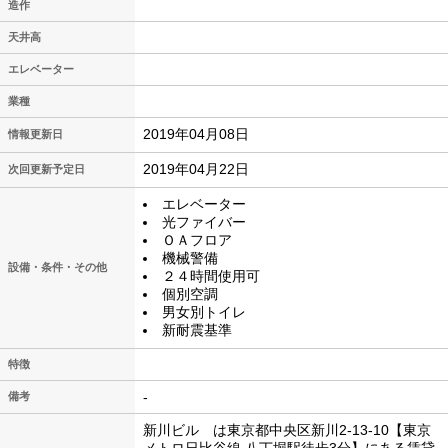
造作
天井高
エレベーター
業種
2019年04月08日
情報更新日
2019年04月22日
次回更新予定日
エレベーター
光ファイバー
ＯＡフロア
機械警備
設備・条件・その他
２４時間使用可
個別空調
男女別トイレ
新耐震基準
特徴
-
備考
新川ビル は東京都中央区新川2-13-10【東京