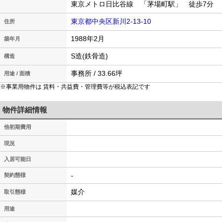
東京メトロ日比谷線 「茅場町駅」 徒歩7分
東京都中央区新川2-13-10
住所
1988年2月
築年月
S造(鉄骨造)
構造
事務所 / 33.66坪
用途 / 面積
※事業用物件は 賃料・共益費・管理費等が税込表記です
物件詳細情報
他初期費用
現況
入居可能日
-
契約態様
媒介
取引態様
用途