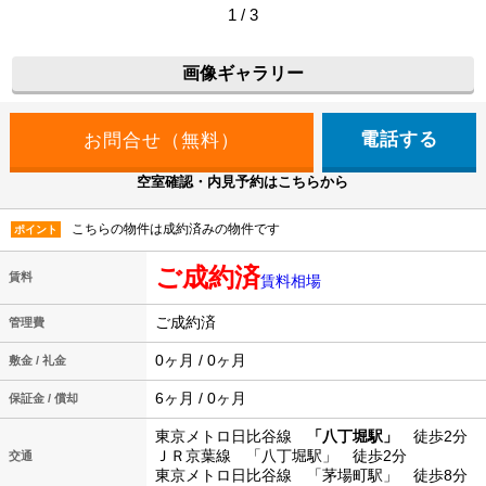
1 / 3
画像ギャラリー
電話する
空室確認・内見予約はこちらから
こちらの物件は成約済みの物件です
ポイント
ご成約済
賃料
賃料相場
ご成約済
管理費
0ヶ月 / 0ヶ月
敷金 / 礼金
6ヶ月 / 0ヶ月
保証金 / 償却
東京メトロ日比谷線
「八丁堀駅」
徒歩2分
ＪＲ京葉線 「八丁堀駅」 徒歩2分
交通
東京メトロ日比谷線 「茅場町駅」 徒歩8分