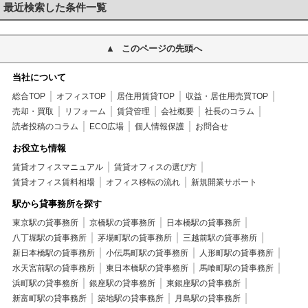
最近検索した条件一覧
このページの先頭へ
当社について
総合TOP
オフィスTOP
居住用賃貸TOP
収益・居住用売買TOP
売却・買取
リフォーム
賃貸管理
会社概要
社長のコラム
読者投稿のコラム
ECO広場
個人情報保護
お問合せ
お役立ち情報
賃貸オフィスマニュアル
賃貸オフィスの選び方
賃貸オフィス賃料相場
オフィス移転の流れ
新規開業サポート
駅から貸事務所を探す
東京駅の貸事務所
京橋駅の貸事務所
日本橋駅の貸事務所
八丁堀駅の貸事務所
茅場町駅の貸事務所
三越前駅の貸事務所
新日本橋駅の貸事務所
小伝馬町駅の貸事務所
人形町駅の貸事務所
水天宮前駅の貸事務所
東日本橋駅の貸事務所
馬喰町駅の貸事務所
浜町駅の貸事務所
銀座駅の貸事務所
東銀座駅の貸事務所
新富町駅の貸事務所
築地駅の貸事務所
月島駅の貸事務所