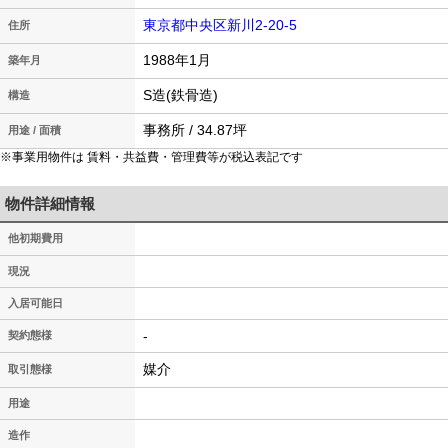
東京都中央区新川2-20-5
住所
1988年1月
築年月
S造(鉄骨造)
構造
事務所 / 34.87坪
用途 / 面積
※事業用物件は 賃料・共益費・管理費等が税込表記です
物件詳細情報
他初期費用
現況
入居可能日
-
契約態様
媒介
取引態様
用途
造作