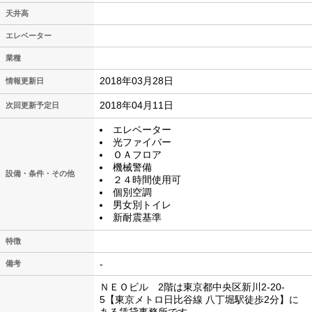
天井高
エレベーター
業種
2018年03月28日
情報更新日
2018年04月11日
次回更新予定日
エレベーター
光ファイバー
ＯＡフロア
機械警備
設備・条件・その他
２４時間使用可
個別空調
男女別トイレ
新耐震基準
特徴
-
備考
ＮＥＯビル 2階は東京都中央区新川2-20-
5【東京メトロ日比谷線 八丁堀駅徒歩2分】に