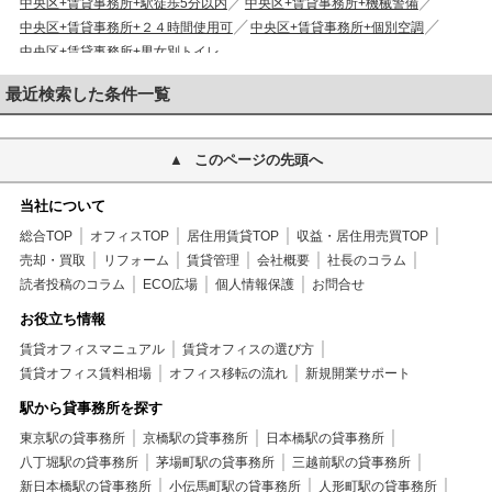
中央区+賃貸事務所+駅徒歩5分以内
中央区+賃貸事務所+機械警備
中央区+賃貸事務所+２４時間使用可
中央区+賃貸事務所+個別空調
中央区+賃貸事務所+男女別トイレ
最近検索した条件一覧
このページの先頭へ
当社について
総合TOP
オフィスTOP
居住用賃貸TOP
収益・居住用売買TOP
売却・買取
リフォーム
賃貸管理
会社概要
社長のコラム
読者投稿のコラム
ECO広場
個人情報保護
お問合せ
お役立ち情報
賃貸オフィスマニュアル
賃貸オフィスの選び方
賃貸オフィス賃料相場
オフィス移転の流れ
新規開業サポート
駅から貸事務所を探す
東京駅の貸事務所
京橋駅の貸事務所
日本橋駅の貸事務所
八丁堀駅の貸事務所
茅場町駅の貸事務所
三越前駅の貸事務所
新日本橋駅の貸事務所
小伝馬町駅の貸事務所
人形町駅の貸事務所