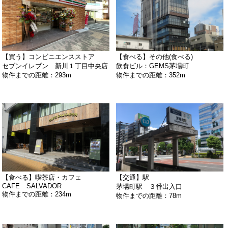
【買う】コンビニエンスストア
【食べる】その他(食べる)
セブンイレブン 新川１丁目中央店
飲食ビル：GEMS茅場町
物件までの距離：293m
物件までの距離：352m
【食べる】喫茶店・カフェ
【交通】駅
CAFE SALVADOR
茅場町駅 ３番出入口
物件までの距離：234m
物件までの距離：78m