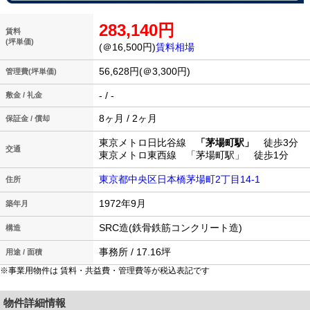
283,140円
賃料
(坪単価)
(＠16,500円)
賃料相場
56,628円(＠3,300円)
管理費(坪単価)
- / -
敷金 / 礼金
8ヶ月 / 2ヶ月
保証金 / 償却
東京メトロ日比谷線
「茅場町駅」
徒歩3分
交通
東京メトロ東西線 「茅場町駅」 徒歩1分
東京都中央区日本橋茅場町2丁目14-1
住所
1972年9月
築年月
SRC造(鉄骨鉄筋コンクリート造)
構造
事務所 / 17.16坪
用途 / 面積
※事業用物件は 賃料・共益費・管理費等が税込表記です
物件詳細情報