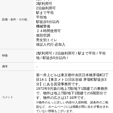
2駅利用可
2沿線利用可
駅まで平坦
平坦地
設備・条件・その他
駅徒歩5分以内
機械警備
２４時間使用可
個別空調
男女別トイレ
保証人代行:必加入
2駅利用可 / 2沿線利用可 / 駅まで平坦 / 平坦
特徴
地 / 駅徒歩5分以内 /
-
備考
第一井上ビルは東京都中央区日本橋茅場町2丁
目14-1【東京メトロ日比谷線 茅場町駅徒歩3
分】にある賃貸事務所です。
1972年9月築の地上7階/地下1階建ての事務所
で、物件は地上7階/地下1階建ての5階部分で
コメント
す。物件の広さは17.16坪です。
※物件のもっと詳しい内容や入居時期、諸条件のご相
談など、ホームページには掲載が間に合わず載せきれ
ていない情報もございます。