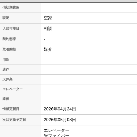
他初期費用
空家
現況
相談
入居可能日
-
契約態様
媒介
取引態様
用途
造作
天井高
エレベーター
業種
2026年04月24日
情報更新日
2026年05月08日
次回更新予定日
エレベーター
光ファイバー