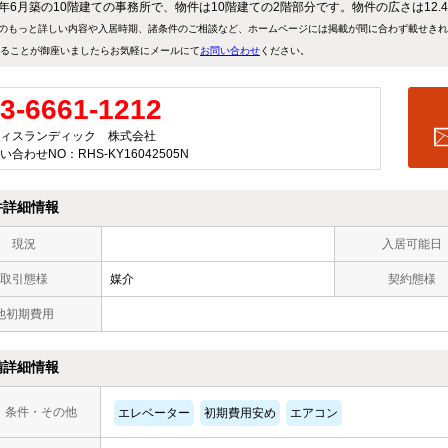
82年6月築の10階建ての事務所で、物件は10階建ての2階部分です。物件の広さは12.
のもっと詳しい内容や入居時期、諸条件のご相談など、ホームページには掲載が間に合わず載せき
ることが御座いましたらお気軽にメールにて
お問い合わせ
ください。
3-6661-1212
ィスランディック 株式会社
い合わせNO：RHS-KY16042505N
件詳細情報
現況
入居可能日
取引態様
媒介
契約態様
他初期費用
備詳細情報
・条件・その他
エレベーター
初期費用安め
エアコン