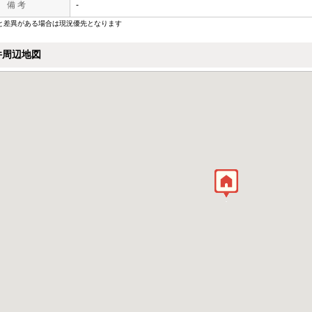
備 考
-
と差異がある場合は現況優先となります
件周辺地図