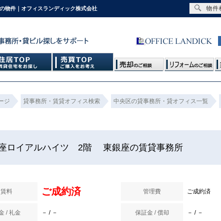
物件
15の物件｜オフィスランディック株式会社
ージ
貸事務所・賃貸オフィス検索
中央区の貸事務所・貸オフィス一覧
座ロイアルハイツ 2階 東銀座の賃貸事務所
ご成約済
賃料
管理費
ご成約済
金 / 礼金
－ / －
保証金 / 償却
－ / －