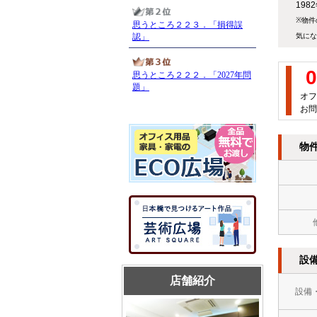
19
※物件
気にな
0
オフ
お問
物
設
店舗紹介
設備