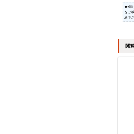
★成
をご
絡下
閲