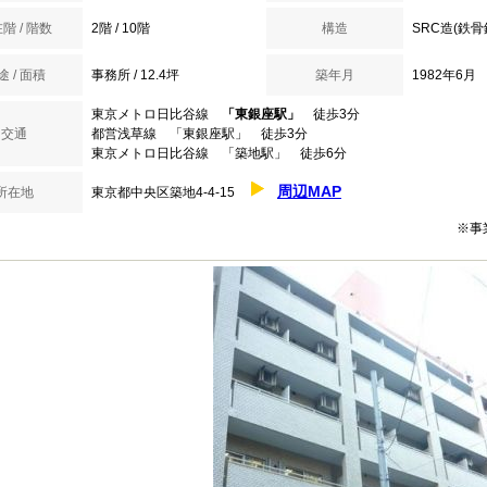
階 / 階数
2階 / 10階
構造
SRC造(鉄
途 / 面積
事務所 / 12.4坪
築年月
1982年6月
東京メトロ日比谷線
「東銀座駅」
徒歩3分
交通
都営浅草線 「東銀座駅」 徒歩3分
東京メトロ日比谷線 「築地駅」 徒歩6分
周辺MAP
所在地
東京都中央区築地4-4-15
※事