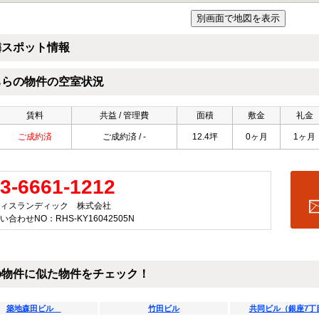
隣スポット情報
ちらの物件の空室状況
賃料
共益 / 管理費
面積
敷金
礼金
ご成約済
ご成約済 / -
12.4坪
0ヶ月
1ヶ月
3-6661-1212
ィスランディック 株式会社
い合わせNO：RHS-KY16042505N
の物件に似た物件をチェック！
築地森田ビル
竹田ビル
共同ビル（銀座7