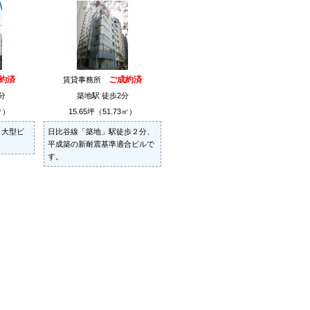
約済
ご成約済
賃貸事務所
分
築地駅 徒歩2分
㎡）
15.65坪（51.73㎡）
、大型ビ
日比谷線「築地」駅徒歩２分、
平成築の新耐震基準適合ビルで
す。