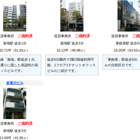
ご成約済
ご成約済
ご成
賃貸事務所
賃貸事務所
賃貸事務所
築地駅 徒歩1分
築地駅 徒歩2分
東銀座駅 徒歩5
15.71坪（51.93㎡）
15.12坪（49.98㎡）
19.25坪（63.63
谷線「築地」駅徒歩１分、
徒歩5分圏内で2駅2路線利用可
「東銀座」駅徒歩5分
橋通りに面した視認性の高
能、1フロア1テナントオフィス
ルの分割区分です。
フィスビルです。
ビルのご紹介です。
多喜川ビル
ご成約済
賃貸事務所
築地駅 徒歩2分
12.69坪（41.95㎡）