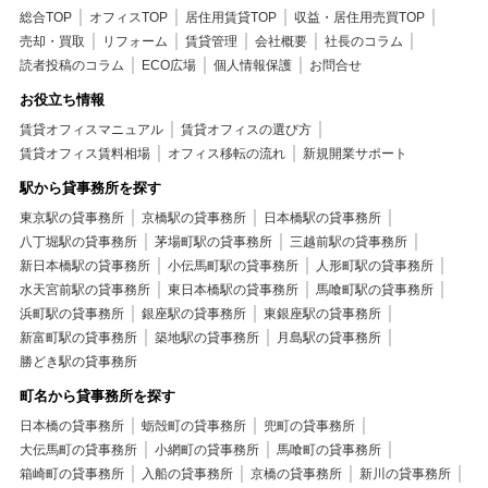
総合TOP
オフィスTOP
居住用賃貸TOP
収益・居住用売買TOP
売却・買取
リフォーム
賃貸管理
会社概要
社長のコラム
読者投稿のコラム
ECO広場
個人情報保護
お問合せ
お役立ち情報
賃貸オフィスマニュアル
賃貸オフィスの選び方
賃貸オフィス賃料相場
オフィス移転の流れ
新規開業サポート
駅から貸事務所を探す
東京駅の貸事務所
京橋駅の貸事務所
日本橋駅の貸事務所
八丁堀駅の貸事務所
茅場町駅の貸事務所
三越前駅の貸事務所
新日本橋駅の貸事務所
小伝馬町駅の貸事務所
人形町駅の貸事務所
水天宮前駅の貸事務所
東日本橋駅の貸事務所
馬喰町駅の貸事務所
浜町駅の貸事務所
銀座駅の貸事務所
東銀座駅の貸事務所
新富町駅の貸事務所
築地駅の貸事務所
月島駅の貸事務所
勝どき駅の貸事務所
町名から貸事務所を探す
日本橋の貸事務所
蛎殻町の貸事務所
兜町の貸事務所
大伝馬町の貸事務所
小網町の貸事務所
馬喰町の貸事務所
箱崎町の貸事務所
入船の貸事務所
京橋の貸事務所
新川の貸事務所