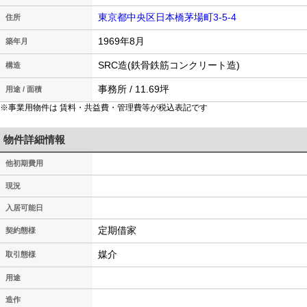
東京都中央区日本橋茅場町3-5-4
住所
1969年8月
築年月
SRC造(鉄骨鉄筋コンクリート造)
構造
事務所 / 11.69坪
用途 / 面積
※事業用物件は 賃料・共益費・管理費等が税込表記です
物件詳細情報
他初期費用
現況
入居可能日
定期借家
契約態様
媒介
取引態様
用途
造作