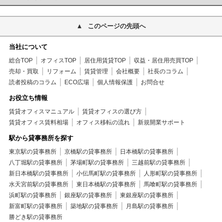
このページの先頭へ
当社について
総合TOP
オフィスTOP
居住用賃貸TOP
収益・居住用売買TOP
売却・買取
リフォーム
賃貸管理
会社概要
社長のコラム
読者投稿のコラム
ECO広場
個人情報保護
お問合せ
お役立ち情報
賃貸オフィスマニュアル
賃貸オフィスの選び方
賃貸オフィス賃料相場
オフィス移転の流れ
新規開業サポート
駅から貸事務所を探す
東京駅の貸事務所
京橋駅の貸事務所
日本橋駅の貸事務所
八丁堀駅の貸事務所
茅場町駅の貸事務所
三越前駅の貸事務所
新日本橋駅の貸事務所
小伝馬町駅の貸事務所
人形町駅の貸事務所
水天宮前駅の貸事務所
東日本橋駅の貸事務所
馬喰町駅の貸事務所
浜町駅の貸事務所
銀座駅の貸事務所
東銀座駅の貸事務所
新富町駅の貸事務所
築地駅の貸事務所
月島駅の貸事務所
勝どき駅の貸事務所