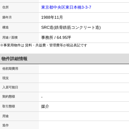
東京都中央区東日本橋3-3-7
住所
1988年11月
築年月
SRC造(鉄骨鉄筋コンクリート造)
構造
事務所 / 64.95坪
用途 / 面積
※事業用物件は 賃料・共益費・管理費等が税込表記です
物件詳細情報
他初期費用
現況
入居可能日
-
契約態様
媒介
取引態様
用途
造作