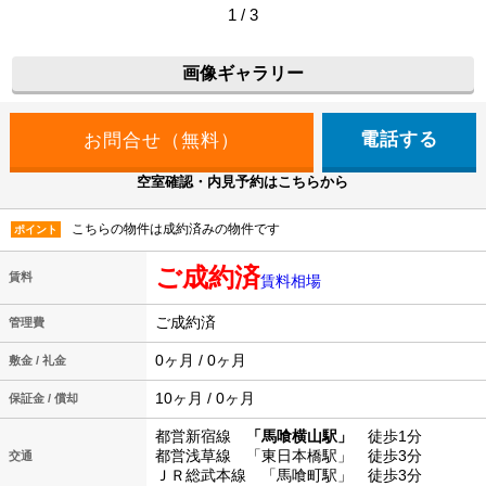
1 / 3
画像ギャラリー
電話する
空室確認・内見予約はこちらから
こちらの物件は成約済みの物件です
ポイント
ご成約済
賃料
賃料相場
ご成約済
管理費
0ヶ月 / 0ヶ月
敷金 / 礼金
10ヶ月 / 0ヶ月
保証金 / 償却
都営新宿線
「馬喰横山駅」
徒歩1分
都営浅草線 「東日本橋駅」 徒歩3分
交通
ＪＲ総武本線 「馬喰町駅」 徒歩3分