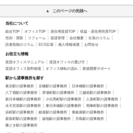
このページの先頭へ
当社について
総合TOP
オフィスTOP
居住用賃貸TOP
収益・居住用売買TOP
売却・買取
リフォーム
賃貸管理
会社概要
社長のコラム
読者投稿のコラム
ECO広場
個人情報保護
お問合せ
お役立ち情報
賃貸オフィスマニュアル
賃貸オフィスの選び方
賃貸オフィス賃料相場
オフィス移転の流れ
新規開業サポート
駅から貸事務所を探す
東京駅の貸事務所
京橋駅の貸事務所
日本橋駅の貸事務所
八丁堀駅の貸事務所
茅場町駅の貸事務所
三越前駅の貸事務所
新日本橋駅の貸事務所
小伝馬町駅の貸事務所
人形町駅の貸事務所
水天宮前駅の貸事務所
東日本橋駅の貸事務所
馬喰町駅の貸事務所
浜町駅の貸事務所
銀座駅の貸事務所
東銀座駅の貸事務所
新富町駅の貸事務所
築地駅の貸事務所
月島駅の貸事務所
勝どき駅の貸事務所