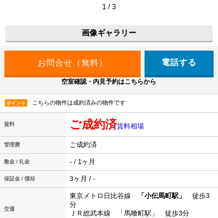
1 / 3
画像ギャラリー
電話する
空室確認・内見予約はこちらから
こちらの物件は成約済みの物件です
ポイント
ご成約済
賃料
賃料相場
ご成約済
管理費
- / 1ヶ月
敷金 / 礼金
3ヶ月 / -
保証金 / 償却
東京メトロ日比谷線
「小伝馬町駅」
徒歩3
分
交通
ＪＲ総武本線 「馬喰町駅」 徒歩3分