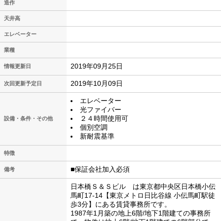
造作
天井高
エレベーター
業種
2019年09月25日
情報更新日
2019年10月09日
次回更新予定日
エレベーター
光ファイバー
２４時間使用可
設備・条件・その他
個別空調
新耐震基準
特徴
■保証会社加入必須
備考
日本橋Ｓ＆Ｓビル は東京都中央区日本橋小伝
馬町17-14【東京メトロ日比谷線 小伝馬町駅徒
歩3分】にある賃貸事務所です。
1987年1月築の地上6階/地下1階建ての事務所