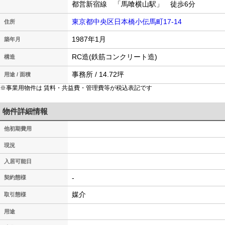
都営新宿線 「馬喰横山駅」 徒歩6分
東京都中央区日本橋小伝馬町17-14
住所
1987年1月
築年月
RC造(鉄筋コンクリート造)
構造
事務所 / 14.72坪
用途 / 面積
※事業用物件は 賃料・共益費・管理費等が税込表記です
物件詳細情報
他初期費用
現況
入居可能日
-
契約態様
媒介
取引態様
用途