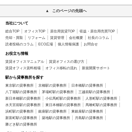
このページの先頭へ
当社について
総合TOP
オフィスTOP
居住用賃貸TOP
収益・居住用売買TOP
売却・買取
リフォーム
賃貸管理
会社概要
社長のコラム
読者投稿のコラム
ECO広場
個人情報保護
お問合せ
お役立ち情報
賃貸オフィスマニュアル
賃貸オフィスの選び方
賃貸オフィス賃料相場
オフィス移転の流れ
新規開業サポート
駅から貸事務所を探す
東京駅の貸事務所
京橋駅の貸事務所
日本橋駅の貸事務所
八丁堀駅の貸事務所
茅場町駅の貸事務所
三越前駅の貸事務所
新日本橋駅の貸事務所
小伝馬町駅の貸事務所
人形町駅の貸事務所
水天宮前駅の貸事務所
東日本橋駅の貸事務所
馬喰町駅の貸事務所
浜町駅の貸事務所
銀座駅の貸事務所
東銀座駅の貸事務所
新富町駅の貸事務所
築地駅の貸事務所
月島駅の貸事務所
勝どき駅の貸事務所