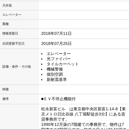
天井高
エレベーター
業種
2018年07月11日
情報更新日
2018年07月25日
次回更新予定日
エレベーター
光ファイバー
タイルカーペット
設備・条件・その他
機械警備
個別空調
新耐震基準
特徴
■ＥＶ不停止機能付
備考
松永新富ビル は東京都中央区新富1-14-8【東
京メトロ日比谷線 八丁堀駅徒歩3分】にある賃
貸事務所です。
1990年12月築の7階建ての事務所で、物件は7