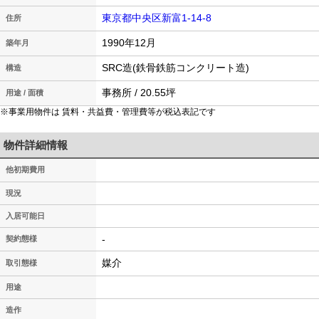
東京都中央区新富1-14-8
住所
1990年12月
築年月
SRC造(鉄骨鉄筋コンクリート造)
構造
事務所 / 20.55坪
用途 / 面積
※事業用物件は 賃料・共益費・管理費等が税込表記です
物件詳細情報
他初期費用
現況
入居可能日
-
契約態様
媒介
取引態様
用途
造作