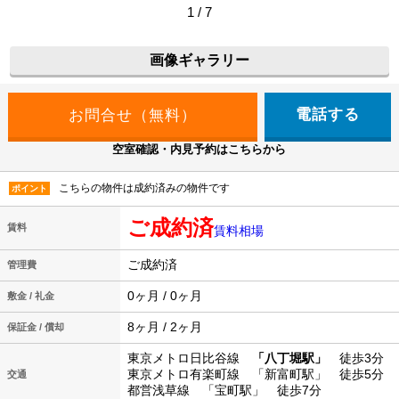
1 / 7
画像ギャラリー
電話する
空室確認・内見予約はこちらから
こちらの物件は成約済みの物件です
ポイント
ご成約済
賃料
賃料相場
ご成約済
管理費
0ヶ月 / 0ヶ月
敷金 / 礼金
8ヶ月 / 2ヶ月
保証金 / 償却
東京メトロ日比谷線
「八丁堀駅」
徒歩3分
東京メトロ有楽町線 「新富町駅」 徒歩5分
交通
都営浅草線 「宝町駅」 徒歩7分