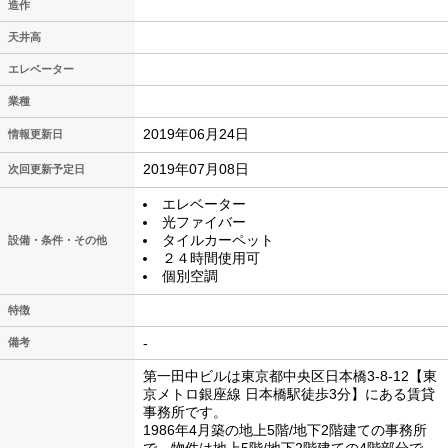
造作
天井高
エレベーター
業種
2019年06月24日
情報更新日
2019年07月08日
次回更新予定日
エレベーター
光ファイバー
タイルカーペット
設備・条件・その他
２４時間使用可
個別空調
特徴
-
備考
第一田中ビルは東京都中央区日本橋3-8-12【東
京メトロ銀座線 日本橋駅徒歩3分】にある賃貸
事務所です。
1986年4月築の地上5階/地下2階建ての事務所