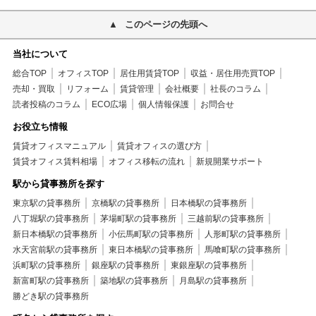
このページの先頭へ
当社について
総合TOP
オフィスTOP
居住用賃貸TOP
収益・居住用売買TOP
売却・買取
リフォーム
賃貸管理
会社概要
社長のコラム
読者投稿のコラム
ECO広場
個人情報保護
お問合せ
お役立ち情報
賃貸オフィスマニュアル
賃貸オフィスの選び方
賃貸オフィス賃料相場
オフィス移転の流れ
新規開業サポート
駅から貸事務所を探す
東京駅の貸事務所
京橋駅の貸事務所
日本橋駅の貸事務所
八丁堀駅の貸事務所
茅場町駅の貸事務所
三越前駅の貸事務所
新日本橋駅の貸事務所
小伝馬町駅の貸事務所
人形町駅の貸事務所
水天宮前駅の貸事務所
東日本橋駅の貸事務所
馬喰町駅の貸事務所
浜町駅の貸事務所
銀座駅の貸事務所
東銀座駅の貸事務所
新富町駅の貸事務所
築地駅の貸事務所
月島駅の貸事務所
勝どき駅の貸事務所