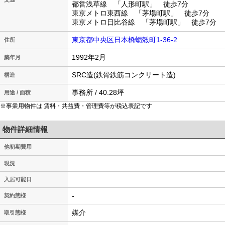
都営浅草線 「人形町駅」 徒歩7分
東京メトロ東西線 「茅場町駅」 徒歩7分
東京メトロ日比谷線 「茅場町駅」 徒歩7分
東京都中央区日本橋蛎殻町1-36-2
住所
1992年2月
築年月
SRC造(鉄骨鉄筋コンクリート造)
構造
事務所 / 40.28坪
用途 / 面積
※事業用物件は 賃料・共益費・管理費等が税込表記です
物件詳細情報
他初期費用
現況
入居可能日
-
契約態様
媒介
取引態様