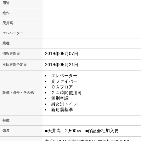
用途
造作
天井高
エレベーター
業種
2019年05月07日
情報更新日
2019年05月21日
次回更新予定日
エレベーター
光ファイバー
ＯＡフロア
２４時間使用可
設備・条件・その他
個別空調
男女別トイレ
新耐震基準
特徴
■天井高：2,500㎜ ■保証会社加入要
備考