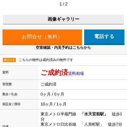
1 / 2
画像ギャラリー
電話する
空室確認・内見予約はこちらから
こちらの物件は成約済みの物件です
ポイント
ご成約済
賃料
賃料相場
ご成約済
管理費
0ヶ月 / 0ヶ月
敷金 / 礼金
10ヶ月 / 1ヶ月
保証金 / 償却
東京メトロ半蔵門線
「水天宮前駅」
徒歩1
分
東京メトロ日比谷線 「人形町駅」 徒歩7分
交通