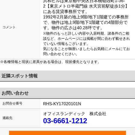
共和ビルは東京都中央区日本橋蛎殻町1-36-
2【東京メトロ半蔵門線 水天宮前駅徒歩1分】
にある賃貸事務所です。
1992年2月築の地上9階/地下1階建ての事務所
で、物件は地上9階/地下1階建ての4階部分で
コメント
す。物件の広さは40.28坪です。
※物件のもっと詳しい内容や入居時期、諸条件のご相
談など、ホームページには掲載が間に合わず載せきれ
ていない情報もございます。
気になることが御座いましたらお気軽にメールにてお
問い合わせください。
※各種情報と現状に差異がある場合は、現状優先となります。
近隣スポット情報
お問い合わせ
RHS-KY17020101N
お問合せ番号
オフィスランディック 株式会社
連絡先
03-6661-1212