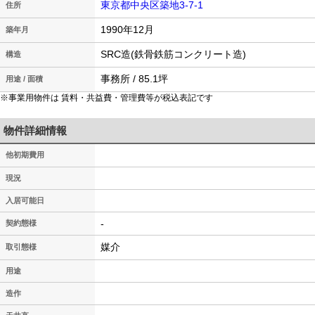
東京都中央区築地3-7-1
住所
1990年12月
築年月
SRC造(鉄骨鉄筋コンクリート造)
構造
事務所 / 85.1坪
用途 / 面積
※事業用物件は 賃料・共益費・管理費等が税込表記です
物件詳細情報
他初期費用
現況
入居可能日
-
契約態様
媒介
取引態様
用途
造作