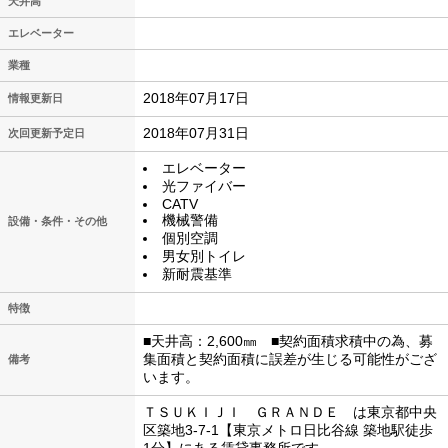
天井高
エレベーター
業種
2018年07月17日
情報更新日
2018年07月31日
次回更新予定日
エレベーター
光ファイバー
CATV
機械警備
設備・条件・その他
個別空調
男女別トイレ
新耐震基準
特徴
■天井高：2,600㎜ ■契約面積求積中の為、募
集面積と契約面積に誤差が生じる可能性がござ
備考
います。
ＴＳＵＫＩＪＩ ＧＲＡＮＤＥ は東京都中央
区築地3-7-1【東京メトロ日比谷線 築地駅徒歩