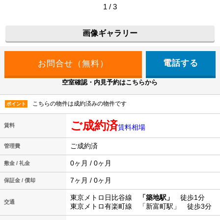
1 / 3
画像ギャラリー
電話する
空室確認・内見予約はこちらから
こちらの物件は成約済みの物件です
ポイント
ご成約済
賃料
賃料相場
ご成約済
管理費
0ヶ月 / 0ヶ月
敷金 / 礼金
7ヶ月 / 0ヶ月
保証金 / 償却
東京メトロ日比谷線
「築地駅」
徒歩1分
交通
東京メトロ有楽町線 「新富町駅」 徒歩3分