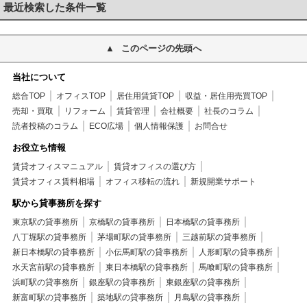
最近検索した条件一覧
このページの先頭へ
当社について
総合TOP
オフィスTOP
居住用賃貸TOP
収益・居住用売買TOP
売却・買取
リフォーム
賃貸管理
会社概要
社長のコラム
読者投稿のコラム
ECO広場
個人情報保護
お問合せ
お役立ち情報
賃貸オフィスマニュアル
賃貸オフィスの選び方
賃貸オフィス賃料相場
オフィス移転の流れ
新規開業サポート
駅から貸事務所を探す
東京駅の貸事務所
京橋駅の貸事務所
日本橋駅の貸事務所
八丁堀駅の貸事務所
茅場町駅の貸事務所
三越前駅の貸事務所
新日本橋駅の貸事務所
小伝馬町駅の貸事務所
人形町駅の貸事務所
水天宮前駅の貸事務所
東日本橋駅の貸事務所
馬喰町駅の貸事務所
浜町駅の貸事務所
銀座駅の貸事務所
東銀座駅の貸事務所
新富町駅の貸事務所
築地駅の貸事務所
月島駅の貸事務所