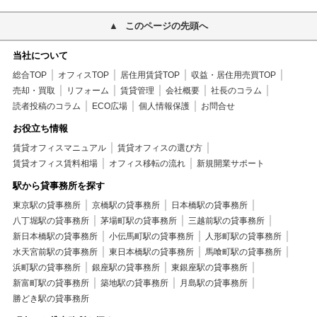
このページの先頭へ
当社について
総合TOP
オフィスTOP
居住用賃貸TOP
収益・居住用売買TOP
売却・買取
リフォーム
賃貸管理
会社概要
社長のコラム
読者投稿のコラム
ECO広場
個人情報保護
お問合せ
お役立ち情報
賃貸オフィスマニュアル
賃貸オフィスの選び方
賃貸オフィス賃料相場
オフィス移転の流れ
新規開業サポート
駅から貸事務所を探す
東京駅の貸事務所
京橋駅の貸事務所
日本橋駅の貸事務所
八丁堀駅の貸事務所
茅場町駅の貸事務所
三越前駅の貸事務所
新日本橋駅の貸事務所
小伝馬町駅の貸事務所
人形町駅の貸事務所
水天宮前駅の貸事務所
東日本橋駅の貸事務所
馬喰町駅の貸事務所
浜町駅の貸事務所
銀座駅の貸事務所
東銀座駅の貸事務所
新富町駅の貸事務所
築地駅の貸事務所
月島駅の貸事務所
勝どき駅の貸事務所