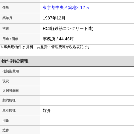
東京都中央区築地3-12-5
住所
1987年12月
築年月
RC造(鉄筋コンクリート造)
構造
事務所 / 44.46坪
用途 / 面積
※事業用物件は 賃料・共益費・管理費等が税込表記です
物件詳細情報
他初期費用
現況
入居可能日
-
契約態様
媒介
取引態様
用途
造作