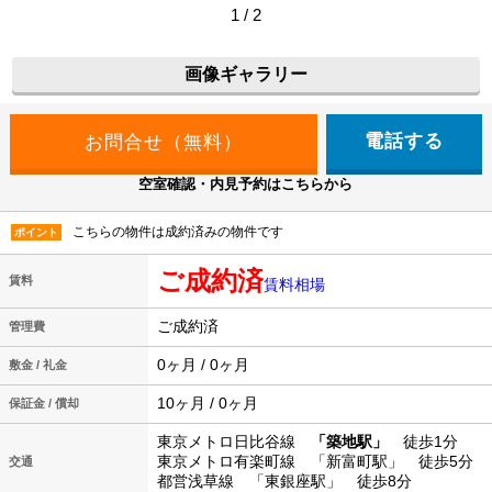
1 / 2
画像ギャラリー
電話する
空室確認・内見予約はこちらから
こちらの物件は成約済みの物件です
ポイント
ご成約済
賃料
賃料相場
ご成約済
管理費
0ヶ月 / 0ヶ月
敷金 / 礼金
10ヶ月 / 0ヶ月
保証金 / 償却
東京メトロ日比谷線
「築地駅」
徒歩1分
東京メトロ有楽町線 「新富町駅」 徒歩5分
交通
都営浅草線 「東銀座駅」 徒歩8分