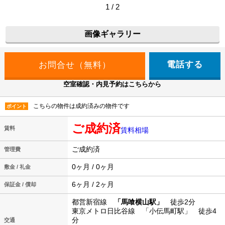
1 / 2
画像ギャラリー
電話する
空室確認・内見予約はこちらから
こちらの物件は成約済みの物件です
ポイント
ご成約済
賃料
賃料相場
ご成約済
管理費
0ヶ月 / 0ヶ月
敷金 / 礼金
6ヶ月 / 2ヶ月
保証金 / 償却
都営新宿線
「馬喰横山駅」
徒歩2分
東京メトロ日比谷線 「小伝馬町駅」 徒歩4
分
交通