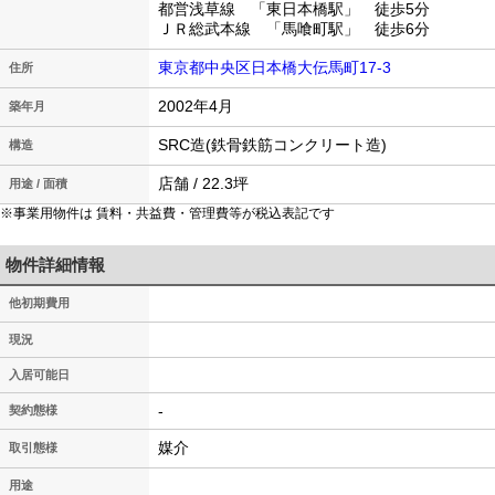
都営浅草線 「東日本橋駅」 徒歩5分
ＪＲ総武本線 「馬喰町駅」 徒歩6分
東京都中央区日本橋大伝馬町17-3
住所
2002年4月
築年月
SRC造(鉄骨鉄筋コンクリート造)
構造
店舗 / 22.3坪
用途 / 面積
※事業用物件は 賃料・共益費・管理費等が税込表記です
物件詳細情報
他初期費用
現況
入居可能日
-
契約態様
媒介
取引態様
用途