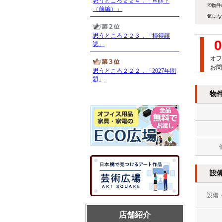
※物件
気にな
0
オフ
お問
物
設
設備
店舗紹介