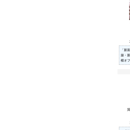
「新
築・
模オ