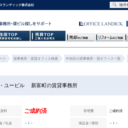
物件
ィスランディック株式会社
ージ
貸事務所・賃貸オフィス検索
中央区の貸事務所・貸オフィス一覧
・ユービル 新富町の賃貸事務所
ご成約済
賃料
管理費
ご成約済
金 / 礼金
－ / －
保証金 / 償却
－ / －