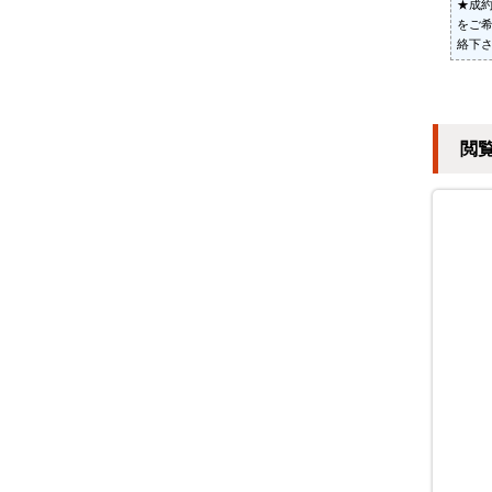
★成
をご
絡下
閲