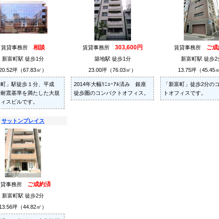
相談
303,600円
ご成
賃貸事務所
賃貸事務所
賃貸事務所
新富町駅 徒歩1分
築地駅 徒歩1分
新富町駅 徒歩2
20.52坪（67.83㎡）
23.00坪（76.03㎡）
13.75坪（45.45
富町」駅徒歩１分、平成
2014年大幅ﾘﾆｭｰｱﾙ済み 銀座
「新富町」徒歩2分の
新耐震基準を満たした大規
徒歩圏のコンパクトオフィス。
トオフィスです。
フィスビルです。
サットンプレイス
ご成約済
賃貸事務所
新富町駅 徒歩2分
13.56坪（44.82㎡）