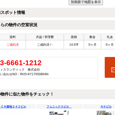
隣スポット情報
ちらの物件の空室状況
賃料
共益 / 管理費
面積
敷金
礼金
ご成約済
ご成約済 / -
14.5坪
0ヶ月
0ヶ月
3-6661-1212
ィスランディック 株式会社
い合わせNO：RHS-KY17050804N
の物件に似た物件をチェック！
ＡＣＮ築地２４２ビル
フェニックスビル
ＮＫビル