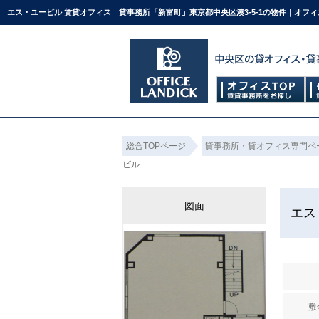
エス・ユービル 賃貸オフィス 貸事務所「新富町」東京都中央区湊3-5-1の物件｜オフ
総合TOPページ
貸事務所・貸オフィス専門ペ
ビル
図面
エス
敷