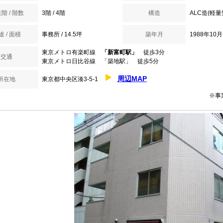
階 / 階数
3階 / 4階
構造
ALC造(軽
途 / 面積
事務所 / 14.5坪
築年月
1988年10月
東京メトロ有楽町線
「新富町駅」
徒歩3分
交通
東京メトロ日比谷線 「築地駅」 徒歩5分
周辺MAP
所在地
東京都中央区湊3-5-1
※事