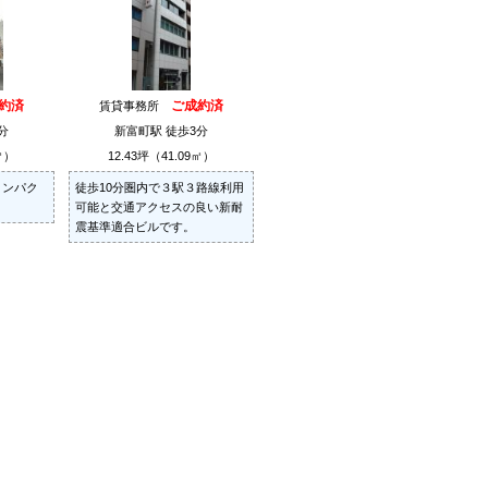
約済
ご成約済
賃貸事務所
分
新富町駅 徒歩3分
㎡）
12.43坪（41.09㎡）
コンパク
徒歩10分圏内で３駅３路線利用
可能と交通アクセスの良い新耐
震基準適合ビルです。