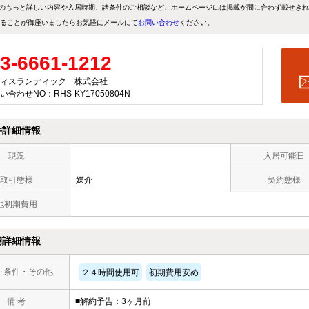
のもっと詳しい内容や入居時期、諸条件のご相談など、ホームページには掲載が間に合わず載せき
ることが御座いましたらお気軽にメールにて
お問い合わせ
ください。
3-6661-1212
ィスランディック 株式会社
い合わせNO：RHS-KY17050804N
件詳細情報
現況
入居可能日
取引態様
媒介
契約態様
他初期費用
備詳細情報
・条件・その他
２４時間使用可
初期費用安め
備 考
■解約予告：3ヶ月前