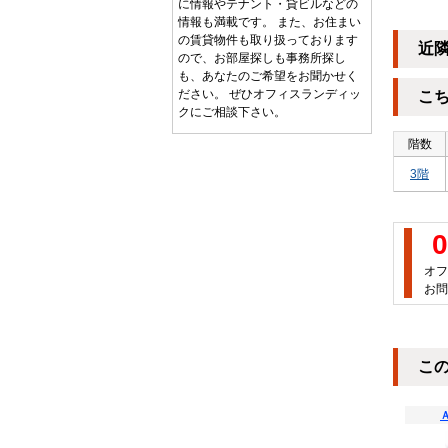
に情報やテナント・貸ビルなどの
情報も満載です。 また、お住まい
の賃貸物件も取り扱っております
近
ので、お部屋探しも事務所探し
も、あなたのご希望をお聞かせく
ださい。 ぜひオフィスランディッ
こ
クにご相談下さい。
階数
3階
0
オフ
お問
こ