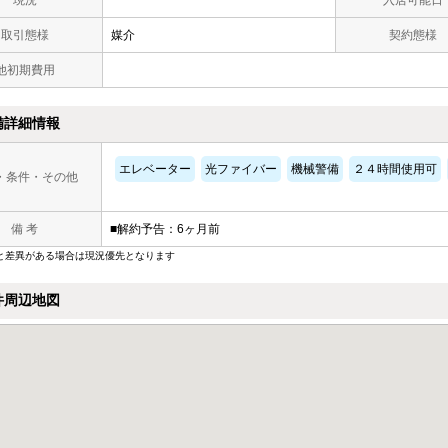
現況
入居可能日
取引態様
媒介
契約態様
他初期費用
備詳細情報
エレベーター
光ファイバー
機械警備
２４時間使用可
・条件・その他
備 考
■解約予告：6ヶ月前
と差異がある場合は現況優先となります
件周辺地図