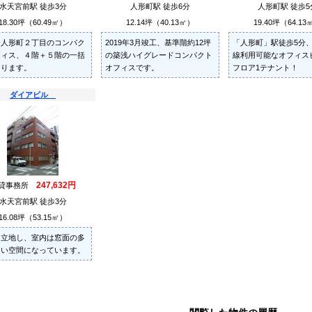
水天宮前駅 徒歩3分
人形町駅 徒歩6分
人形町駅 徒歩5
18.30坪（60.49㎡）
12.14坪（40.13㎡）
19.40坪（64.13
橋人形町２丁目のコンパク
2019年3月竣工、基準階約12坪
「人形町」駅徒歩5分
フィス、４階＋５階の一括
の築浅ハイグレードコンパクト
線利用可能なオフィス
なります。
オフィスです。
フロア1テナント！
ダイアビル
247,632円
貸事務所
水天宮前駅 徒歩3分
16.08坪（53.15㎡）
に立地し、室内は窓面の多
るい空間になっています。