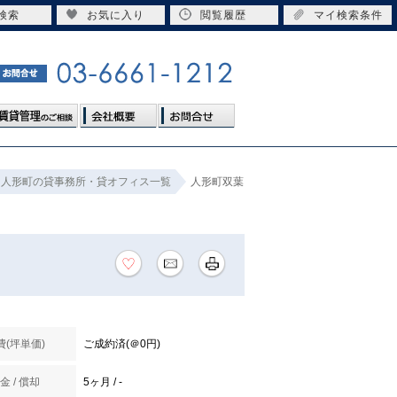
検索
お気に入り
閲覧履歴
マイ検索条件
人形町の貸事務所・貸オフィス一覧
人形町双葉
費(坪単価)
ご成約済(＠0円)
金 / 償却
5ヶ月 / -