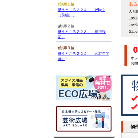
ある
人形
19
※物件
気にな
0
オフ
お問
物