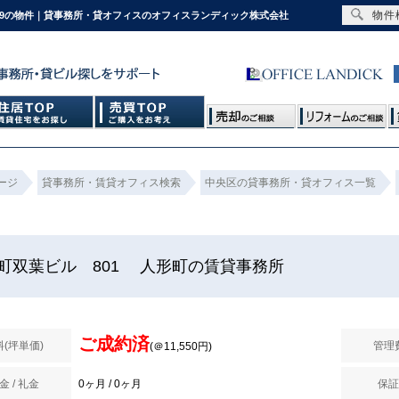
物件
4-9の物件｜貸事務所・貸オフィスのオフィスランディック株式会社
ージ
貸事務所・賃貸オフィス検索
中央区の貸事務所・貸オフィス一覧
町双葉ビル 801 人形町の賃貸事務所
ご成約済
料(坪単価)
管理
(＠11,550円)
金 / 礼金
0ヶ月 / 0ヶ月
保証