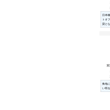
日本
トオ
貸と
賃
角地
い明