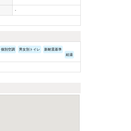
-
個別空調
男女別トイレ
新耐震基準
給湯