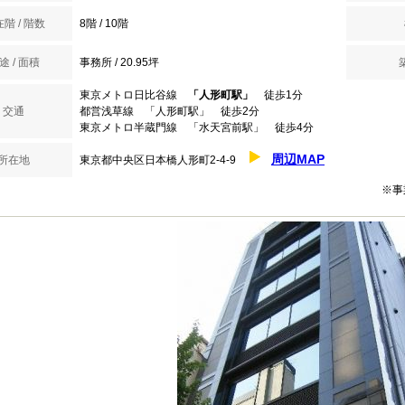
階 / 階数
8階 / 10階
途 / 面積
事務所 / 20.95坪
東京メトロ日比谷線
「人形町駅」
徒歩1分
交通
都営浅草線 「人形町駅」 徒歩2分
東京メトロ半蔵門線 「水天宮前駅」 徒歩4分
周辺MAP
所在地
東京都中央区日本橋人形町2-4-9
※事