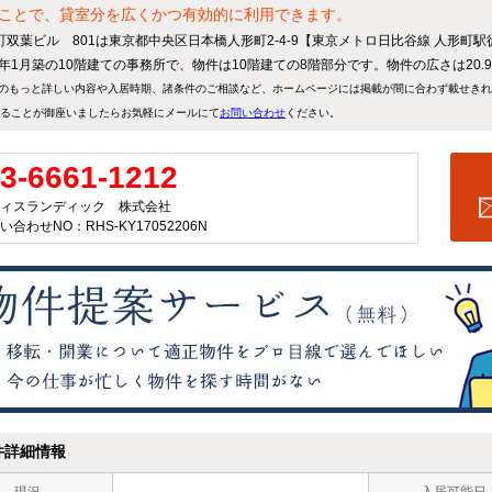
ことで、貸室分を広くかつ有効的に利用できます。
町双葉ビル 801は東京都中央区日本橋人形町2-4-9【東京メトロ日比谷線 人形町
92年1月築の10階建ての事務所で、物件は10階建ての8階部分です。物件の広さは20.
のもっと詳しい内容や入居時期、諸条件のご相談など、ホームページには掲載が間に合わず載せき
ることが御座いましたらお気軽にメールにて
お問い合わせ
ください。
3-6661-1212
ィスランディック 株式会社
い合わせNO：RHS-KY17052206N
件詳細情報