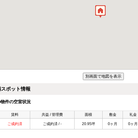
隣スポット情報
の物件の空室状況
賃料
共益 / 管理費
面積
敷金
礼金
ご成約済
ご成約済 / -
20.95坪
0ヶ月
0ヶ月