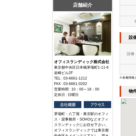
店舗紹介
設
設備
オフィスランディック株式会社
東京都中央区日本橋茅場町1-11-6
岩崎ビル2F
※各種情報
TEL : 03-6661-1212
FAX : 03-6661-0202
営業時間 : 10：00～18：00
物
定休日 : 日曜日
茅場町・八丁堀・東京駅のオフィ
ス・貸事務所・SOHOなどオフィ
スランディックにお任せ下さい。
オフィスランディックでは東京都
中央区をメインエリアとし、貸オ