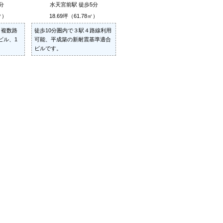
分
水天宮前駅 徒歩5分
㎡）
18.69坪（61.78㎡）
、複数路
徒歩10分圏内で３駅４路線利用
ビル、1
可能、平成築の新耐震基準適合
ビルです。