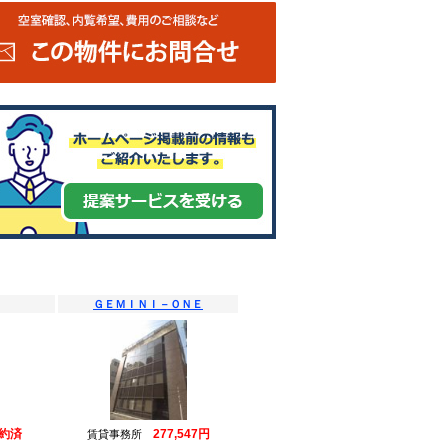
ＧＥＭＩＮＩ－ＯＮＥ
約済
277,547円
賃貸事務所