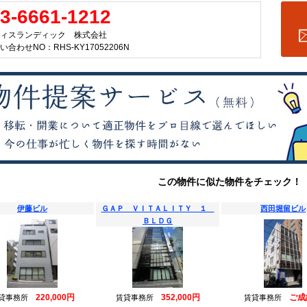
3-6661-1212
ィスランディック 株式会社
い合わせNO：RHS-KY17052206N
この物件に似た物件をチェック！
伊藤ビル
ＧＡＰ ＶＩＴＡＬＩＴＹ １
西田堀留ビル
ＢＬＤＧ
220,000円
352,000円
ご成
貸事務所
賃貸事務所
賃貸事務所