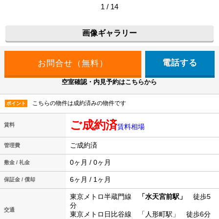
1 / 14
画像ギャラリー
電話する
空室確認・内見予約はこちらから
こちらの物件は成約済みの物件です
ポイント
ご成約済
賃料
賃料相場
ご成約済
管理費
0ヶ月 / 0ヶ月
敷金 / 礼金
6ヶ月 / 1ヶ月
保証金 / 償却
東京メトロ半蔵門線
「水天宮前駅」
徒歩5
分
交通
東京メトロ日比谷線 「人形町駅」 徒歩6分