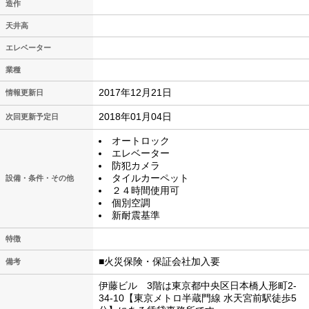
造作
天井高
エレベーター
業種
2017年12月21日
情報更新日
2018年01月04日
次回更新予定日
オートロック
エレベーター
防犯カメラ
タイルカーペット
設備・条件・その他
２４時間使用可
個別空調
新耐震基準
特徴
■火災保険・保証会社加入要
備考
伊藤ビル 3階は東京都中央区日本橋人形町2-
34-10【東京メトロ半蔵門線 水天宮前駅徒歩5