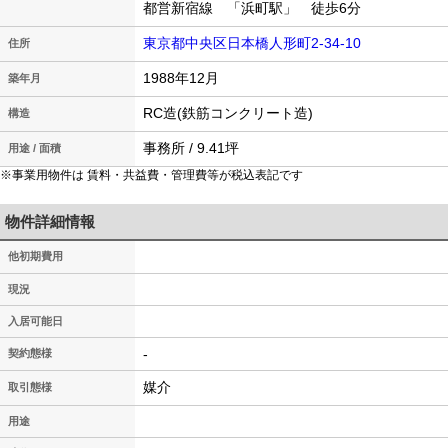
都営新宿線 「浜町駅」 徒歩6分
東京都中央区日本橋人形町2-34-10
住所
1988年12月
築年月
RC造(鉄筋コンクリート造)
構造
事務所 / 9.41坪
用途 / 面積
※事業用物件は 賃料・共益費・管理費等が税込表記です
物件詳細情報
他初期費用
現況
入居可能日
-
契約態様
媒介
取引態様
用途