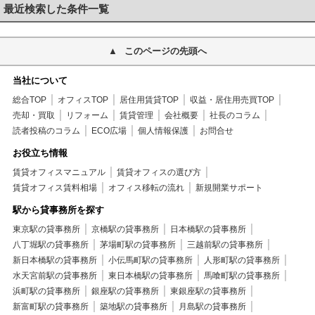
最近検索した条件一覧
このページの先頭へ
当社について
総合TOP
オフィスTOP
居住用賃貸TOP
収益・居住用売買TOP
売却・買取
リフォーム
賃貸管理
会社概要
社長のコラム
読者投稿のコラム
ECO広場
個人情報保護
お問合せ
お役立ち情報
賃貸オフィスマニュアル
賃貸オフィスの選び方
賃貸オフィス賃料相場
オフィス移転の流れ
新規開業サポート
駅から貸事務所を探す
東京駅の貸事務所
京橋駅の貸事務所
日本橋駅の貸事務所
八丁堀駅の貸事務所
茅場町駅の貸事務所
三越前駅の貸事務所
新日本橋駅の貸事務所
小伝馬町駅の貸事務所
人形町駅の貸事務所
水天宮前駅の貸事務所
東日本橋駅の貸事務所
馬喰町駅の貸事務所
浜町駅の貸事務所
銀座駅の貸事務所
東銀座駅の貸事務所
新富町駅の貸事務所
築地駅の貸事務所
月島駅の貸事務所