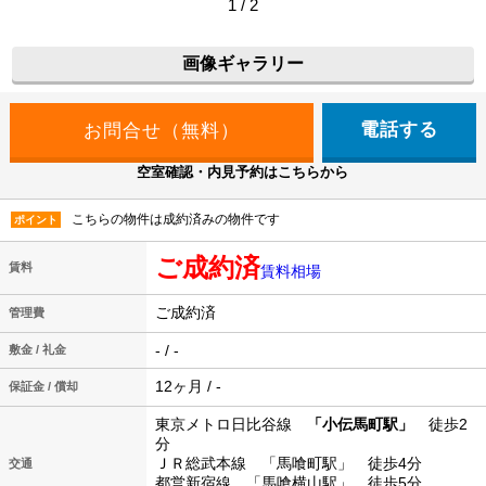
1 / 2
画像ギャラリー
電話する
空室確認・内見予約はこちらから
こちらの物件は成約済みの物件です
ポイント
ご成約済
賃料
賃料相場
ご成約済
管理費
- / -
敷金 / 礼金
12ヶ月 / -
保証金 / 償却
東京メトロ日比谷線
「小伝馬町駅」
徒歩2
分
ＪＲ総武本線 「馬喰町駅」 徒歩4分
交通
都営新宿線 「馬喰横山駅」 徒歩5分