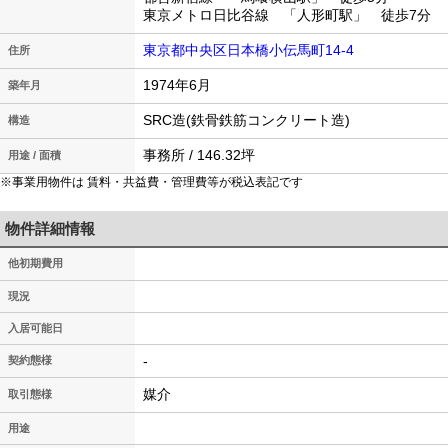
東京メトロ日比谷線 「人形町駅」 徒歩7分
東京都中央区日本橋小伝馬町14-4
住所
1974年6月
築年月
SRC造(鉄骨鉄筋コンクリート造)
構造
事務所 / 146.32坪
用途 / 面積
※事業用物件は 賃料・共益費・管理費等が税込表記です
物件詳細情報
他初期費用
現況
入居可能日
-
契約態様
媒介
取引態様
用途