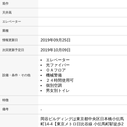
造作
天井高
エレベーター
業種
2019年09月25日
情報更新日
2019年10月09日
次回更新予定日
エレベーター
光ファイバー
ＯＡフロア
機械警備
設備・条件・その他
２４時間使用可
個別空調
男女別トイレ
特徴
-
備考
岡谷ビルディングは東京都中央区日本橋小伝馬
町14-4【東京メトロ日比谷線 小伝馬町駅徒歩2