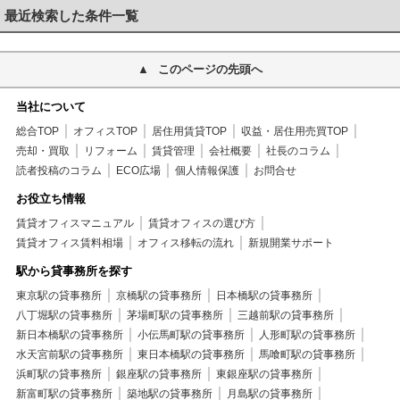
最近検索した条件一覧
このページの先頭へ
当社について
総合TOP
オフィスTOP
居住用賃貸TOP
収益・居住用売買TOP
売却・買取
リフォーム
賃貸管理
会社概要
社長のコラム
読者投稿のコラム
ECO広場
個人情報保護
お問合せ
お役立ち情報
賃貸オフィスマニュアル
賃貸オフィスの選び方
賃貸オフィス賃料相場
オフィス移転の流れ
新規開業サポート
駅から貸事務所を探す
東京駅の貸事務所
京橋駅の貸事務所
日本橋駅の貸事務所
八丁堀駅の貸事務所
茅場町駅の貸事務所
三越前駅の貸事務所
新日本橋駅の貸事務所
小伝馬町駅の貸事務所
人形町駅の貸事務所
水天宮前駅の貸事務所
東日本橋駅の貸事務所
馬喰町駅の貸事務所
浜町駅の貸事務所
銀座駅の貸事務所
東銀座駅の貸事務所
新富町駅の貸事務所
築地駅の貸事務所
月島駅の貸事務所