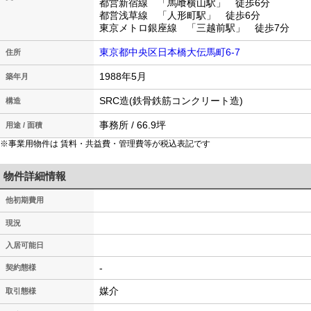
都営新宿線 「馬喰横山駅」 徒歩6分
都営浅草線 「人形町駅」 徒歩6分
東京メトロ銀座線 「三越前駅」 徒歩7分
東京都中央区日本橋大伝馬町6-7
住所
1988年5月
築年月
SRC造(鉄骨鉄筋コンクリート造)
構造
事務所 / 66.9坪
用途 / 面積
※事業用物件は 賃料・共益費・管理費等が税込表記です
物件詳細情報
他初期費用
現況
入居可能日
-
契約態様
媒介
取引態様