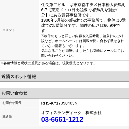
住長第二ビル は東京都中央区日本橋大伝馬町
6-7【東京メトロ日比谷線 小伝馬町駅徒歩1
分】にある賃貸事務所です。
1988年5月築の8階建ての事務所で、物件は8階
建ての5階部分です。物件の広さは66.9坪で
コメント
す。
※物件のもっと詳しい内容や入居時期、諸条件のご相
談など、ホームページには掲載が間に合わず載せきれ
ていない情報もございます。
気になることが御座いましたらお気軽にメールにてお
問い合わせください。
※各種情報と現状に差異がある場合は、現状優先となります。
近隣スポット情報
お問い合わせ
RHS-KY17090403N
お問合せ番号
オフィスランディック 株式会社
連絡先
03-6661-1212