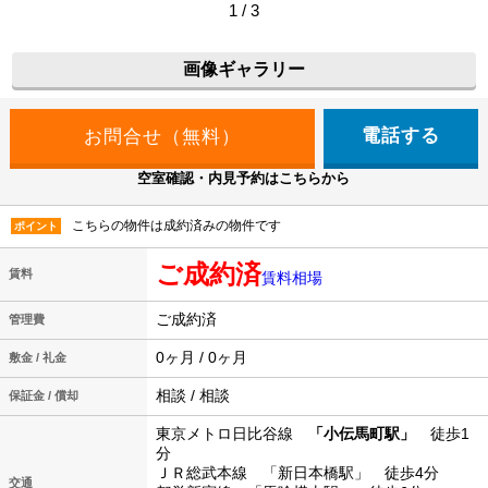
1 / 3
画像ギャラリー
電話する
空室確認・内見予約はこちらから
こちらの物件は成約済みの物件です
ポイント
ご成約済
賃料
賃料相場
ご成約済
管理費
0ヶ月 / 0ヶ月
敷金 / 礼金
相談 / 相談
保証金 / 償却
東京メトロ日比谷線
「小伝馬町駅」
徒歩1
分
ＪＲ総武本線 「新日本橋駅」 徒歩4分
交通