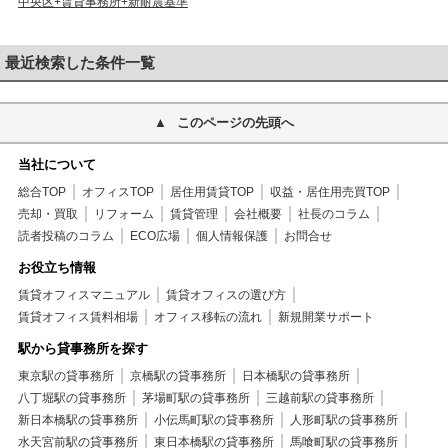
中央区+賃貸事務所+新耐震基準
最近検索した条件一覧
このページの先頭へ
当社について
総合TOP
オフィスTOP
居住用賃貸TOP
収益・居住用売買TOP
売却・買取
リフォーム
賃貸管理
会社概要
社長のコラム
読者投稿のコラム
ECO広場
個人情報保護
お問合せ
お役立ち情報
賃貸オフィスマニュアル
賃貸オフィスの選び方
賃貸オフィス賃料相場
オフィス移転の流れ
新規開業サポート
駅から貸事務所を探す
東京駅の貸事務所
京橋駅の貸事務所
日本橋駅の貸事務所
八丁堀駅の貸事務所
茅場町駅の貸事務所
三越前駅の貸事務所
新日本橋駅の貸事務所
小伝馬町駅の貸事務所
人形町駅の貸事務所
水天宮前駅の貸事務所
東日本橋駅の貸事務所
馬喰町駅の貸事務所