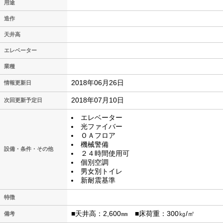
用途
造作
天井高
エレベーター
業種
2018年06月26日
情報更新日
2018年07月10日
次回更新予定日
エレベーター
光ファイバー
ＯＡフロア
機械警備
設備・条件・その他
２４時間使用可
個別空調
男女別トイレ
新耐震基準
特徴
■天井高：2,600㎜ ■床荷重：300㎏/㎡
備考