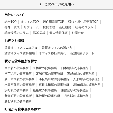
このページの先頭へ
当社について
総合TOP
オフィスTOP
居住用賃貸TOP
収益・居住用売買TOP
売却・買取
リフォーム
賃貸管理
会社概要
社長のコラム
読者投稿のコラム
ECO広場
個人情報保護
お問合せ
お役立ち情報
賃貸オフィスマニュアル
賃貸オフィスの選び方
賃貸オフィス賃料相場
オフィス移転の流れ
新規開業サポート
駅から貸事務所を探す
東京駅の貸事務所
京橋駅の貸事務所
日本橋駅の貸事務所
八丁堀駅の貸事務所
茅場町駅の貸事務所
三越前駅の貸事務所
新日本橋駅の貸事務所
小伝馬町駅の貸事務所
人形町駅の貸事務所
水天宮前駅の貸事務所
東日本橋駅の貸事務所
馬喰町駅の貸事務所
浜町駅の貸事務所
銀座駅の貸事務所
東銀座駅の貸事務所
新富町駅の貸事務所
築地駅の貸事務所
月島駅の貸事務所
勝どき駅の貸事務所
町名から貸事務所を探す