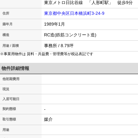
東京メトロ日比谷線 「人形町駅」 徒歩9分
東京都中央区日本橋浜町3-24-9
住所
1989年1月
築年月
RC造(鉄筋コンクリート造)
構造
事務所 / 8.79坪
用途 / 面積
※事業用物件は 賃料・共益費・管理費等が税込表記です
物件詳細情報
他初期費用
現況
入居可能日
-
契約態様
媒介
取引態様
用途