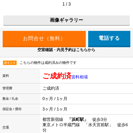
1 / 3
画像ギャラリー
電話する
空室確認・内見予約はこちらから
こちらの物件は成約済みの物件です
ポイント
ご成約済
賃料
賃料相場
ご成約済
管理費
0ヶ月 / 1ヶ月
敷金 / 礼金
3ヶ月 / 1ヶ月
保証金 / 償却
都営新宿線
「浜町駅」
徒歩3分
東京メトロ半蔵門線 「水天宮前駅」 徒歩6
交通
分