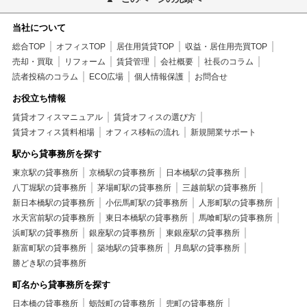
当社について
総合TOP
オフィスTOP
居住用賃貸TOP
収益・居住用売買TOP
売却・買取
リフォーム
賃貸管理
会社概要
社長のコラム
読者投稿のコラム
ECO広場
個人情報保護
お問合せ
お役立ち情報
賃貸オフィスマニュアル
賃貸オフィスの選び方
賃貸オフィス賃料相場
オフィス移転の流れ
新規開業サポート
駅から貸事務所を探す
東京駅の貸事務所
京橋駅の貸事務所
日本橋駅の貸事務所
八丁堀駅の貸事務所
茅場町駅の貸事務所
三越前駅の貸事務所
新日本橋駅の貸事務所
小伝馬町駅の貸事務所
人形町駅の貸事務所
水天宮前駅の貸事務所
東日本橋駅の貸事務所
馬喰町駅の貸事務所
浜町駅の貸事務所
銀座駅の貸事務所
東銀座駅の貸事務所
新富町駅の貸事務所
築地駅の貸事務所
月島駅の貸事務所
勝どき駅の貸事務所
町名から貸事務所を探す
日本橋の貸事務所
蛎殻町の貸事務所
兜町の貸事務所