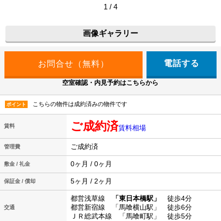
1 / 4
画像ギャラリー
電話する
空室確認・内見予約はこちらから
こちらの物件は成約済みの物件です
ポイント
ご成約済
賃料
賃料相場
ご成約済
管理費
0ヶ月 / 0ヶ月
敷金 / 礼金
5ヶ月 / 2ヶ月
保証金 / 償却
都営浅草線
「東日本橋駅」
徒歩4分
都営新宿線 「馬喰横山駅」 徒歩6分
交通
ＪＲ総武本線 「馬喰町駅」 徒歩5分