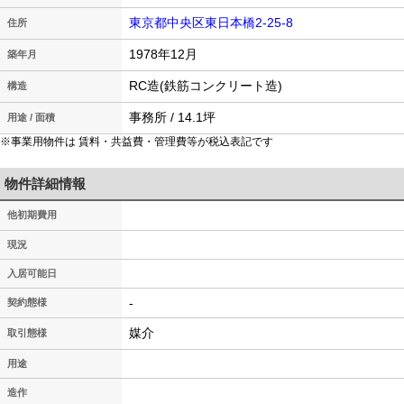
東京都中央区東日本橋2-25-8
住所
1978年12月
築年月
RC造(鉄筋コンクリート造)
構造
事務所 / 14.1坪
用途 / 面積
※事業用物件は 賃料・共益費・管理費等が税込表記です
物件詳細情報
他初期費用
現況
入居可能日
-
契約態様
媒介
取引態様
用途
造作