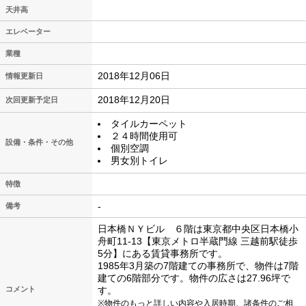
天井高
エレベーター
業種
2018年12月06日
情報更新日
2018年12月20日
次回更新予定日
タイルカーペット
２４時間使用可
設備・条件・その他
個別空調
男女別トイレ
特徴
-
備考
日本橋ＮＹビル ６階は東京都中央区日本橋小
舟町11-13【東京メトロ半蔵門線 三越前駅徒歩
5分】にある賃貸事務所です。
1985年3月築の7階建ての事務所で、物件は7階
建ての6階部分です。物件の広さは27.96坪で
コメント
す。
※物件のもっと詳しい内容や入居時期、諸条件のご相