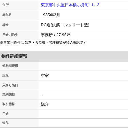
東京都中央区日本橋小舟町11-13
住所
1985年3月
築年月
RC造(鉄筋コンクリート造)
構造
事務所 / 27.96坪
用途 / 面積
※事業用物件は 賃料・共益費・管理費等が税込表記です
物件詳細情報
他初期費用
空家
現況
入居可能日
-
契約態様
媒介
取引態様
用途
造作