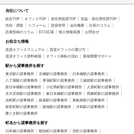
当社について
総合TOP
オフィスTOP
居住用賃貸TOP
収益・居住用売買TOP
売却・買取
リフォーム
賃貸管理
会社概要
社長のコラム
読者投稿のコラム
ECO広場
個人情報保護
お問合せ
お役立ち情報
賃貸オフィスマニュアル
賃貸オフィスの選び方
賃貸オフィス賃料相場
オフィス移転の流れ
新規開業サポート
駅から貸事務所を探す
東京駅の貸事務所
京橋駅の貸事務所
日本橋駅の貸事務所
八丁堀駅の貸事務所
茅場町駅の貸事務所
三越前駅の貸事務所
新日本橋駅の貸事務所
小伝馬町駅の貸事務所
人形町駅の貸事務所
水天宮前駅の貸事務所
東日本橋駅の貸事務所
馬喰町駅の貸事務所
浜町駅の貸事務所
銀座駅の貸事務所
東銀座駅の貸事務所
新富町駅の貸事務所
築地駅の貸事務所
月島駅の貸事務所
勝どき駅の貸事務所
町名から貸事務所を探す
日本橋の貸事務所
蛎殻町の貸事務所
兜町の貸事務所