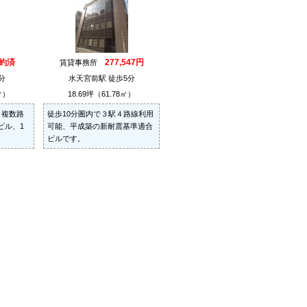
約済
277,547円
賃貸事務所
分
水天宮前駅 徒歩5分
㎡）
18.69坪（61.78㎡）
、複数路
徒歩10分圏内で３駅４路線利用
ビル、1
可能、平成築の新耐震基準適合
ビルです。