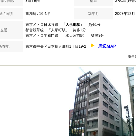
階 / 階数
3階 / 9階
構造
SRC造(鉄
途 / 面積
事務所 / 16.4坪
築年月
2007年12月
東京メトロ日比谷線
「人形町駅」
徒歩1分
交通
都営浅草線 「人形町駅」 徒歩1分
東京メトロ半蔵門線 「水天宮前駅」 徒歩3分
周辺MAP
所在地
東京都中央区日本橋人形町1丁目19-2
※事