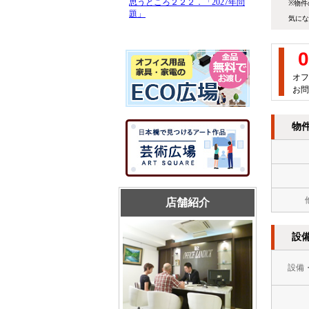
※物件
気にな
0
オフ
お問
物
店舗紹介
設
設備