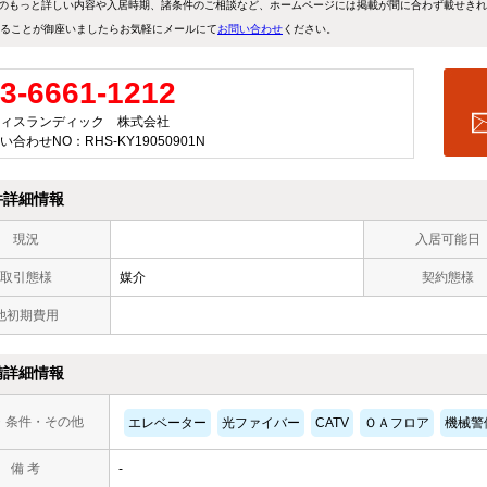
のもっと詳しい内容や入居時期、諸条件のご相談など、ホームページには掲載が間に合わず載せき
ることが御座いましたらお気軽にメールにて
お問い合わせ
ください。
3-6661-1212
ィスランディック 株式会社
い合わせNO：RHS-KY19050901N
件詳細情報
現況
入居可能日
取引態様
媒介
契約態様
他初期費用
備詳細情報
・条件・その他
エレベーター
光ファイバー
CATV
ＯＡフロア
機械警
備 考
-