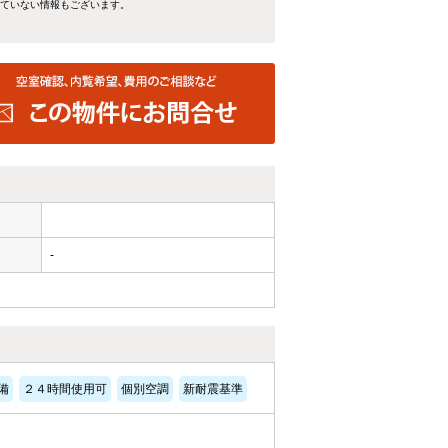
れていない情報もございます。
-
備
２４時間使用可
個別空調
新耐震基準