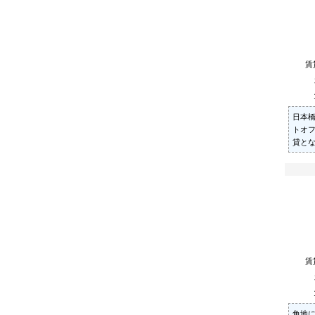
賃
日本
トオ
貸と
賃
角地