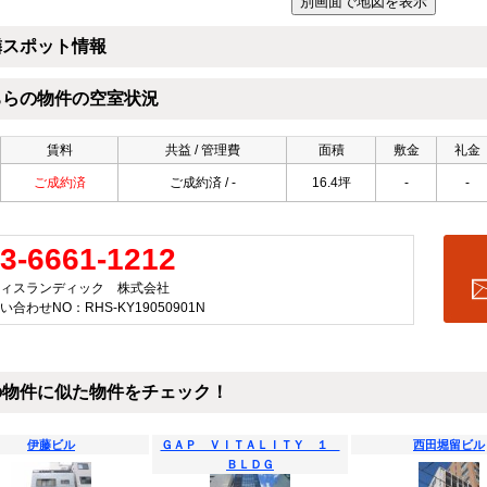
隣スポット情報
ちらの物件の空室状況
賃料
共益 / 管理費
面積
敷金
礼金
ご成約済
ご成約済 / -
16.4坪
-
-
3-6661-1212
ィスランディック 株式会社
い合わせNO：RHS-KY19050901N
の物件に似た物件をチェック！
伊藤ビル
ＧＡＰ ＶＩＴＡＬＩＴＹ １
西田堀留ビル
ＢＬＤＧ