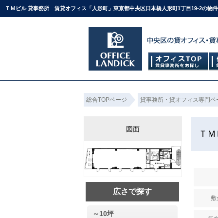
ＴＭビル 貸事務所 賃貸オフィス「人形町」東京都中央区日本橋人形町1丁目19-2の物
総合TOPページ
貸事務所・貸オフィス専門ペ
図面
ＴＭ
広さで探す
敷
～10坪