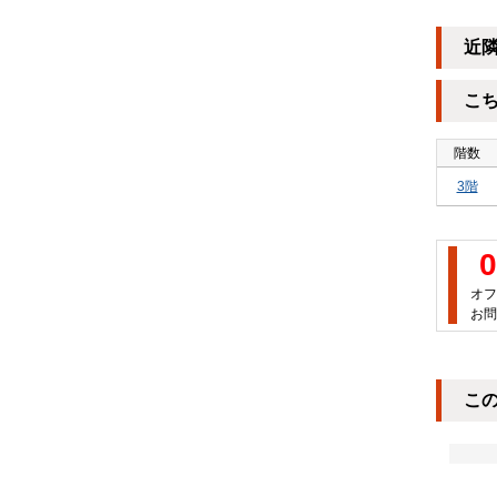
近
こ
階数
3階
0
オフ
お問
こ